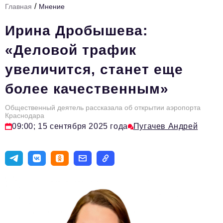
/
Главная
Мнение
Стиль жизни
Ирина Дробышева:
Цитаты
«Деловой трафик
Аналитика
увеличится, станет еще
Главное
более качественным»
Интервью
Сделано в России
Общественный деятель рассказала об открытии аэропорта
Краснодара
09:00; 15 сентября 2025 года
Пугачев Андрей
Право
Точки роста
Авто
Персона
Инвестиции
Управление