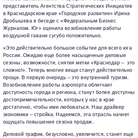
Социальная сфера
представитель Агентства Стратегических Инициатив
ЖКХ
в Краснодарском крае «Городское развитие» Ирина
Дробышева в беседе с «Федеральным Бизнес
Образование
Журналом. Юг» оценила возобновление работы
воздушной гавани сугубо положительно.
Новости компании
«Это действительно большое событие для всего юга
Фоторепортажи
России. Ожидаю еще более насыщенные деловые
Авторские материалы
сезоны, возможности, снятия метки «Краснодар – это
сложно!». Теперь многие вещи станут действительно
Видео
проще. В первую очередь – это внутренний туризм.
Возобновление работы аэропорта облегчает
Телефон редакции:
+7 495 727-01-67
доступность города и региона, станут более доступны
Электронные почты редакции:
достопримечательности, которых у нас в крае
Информационный отдел
достаточно, чтобы ими любоваться. Наш драйвер
info@business-magazine.online
экономики – стройка. Надеемся, эта отрасль начнет
ощущать повышение сезона продаж.
Отдел рекламы
reklama@business-magazine.online
Деловой трафик, безусловно, увеличится, станет еще
Отдел распространения/редакционная подписка