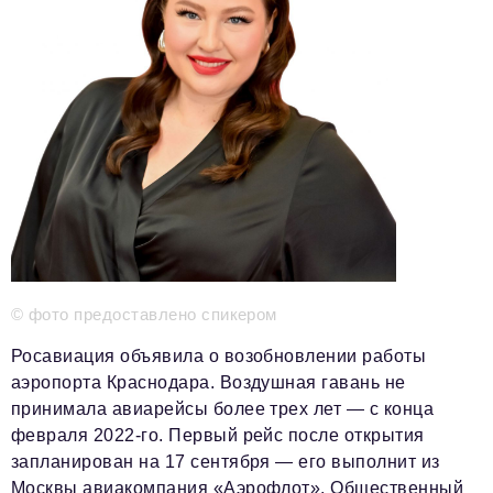
Красота и здоровье
Энергетика
Недвижимость
Мнение
Технологии
Политика
Промышленность
© фото предоставлено спикером
Общество
Росавиация объявила о возобновлении работы
Транспорт
аэропорта Краснодара. Воздушная гавань не
принимала авиарейсы более трех лет — с конца
Ритейл
февраля 2022-го. Первый рейс после открытия
Телеком
запланирован на 17 сентября — его выполнит из
Москвы авиакомпания «Аэрофлот». Общественный