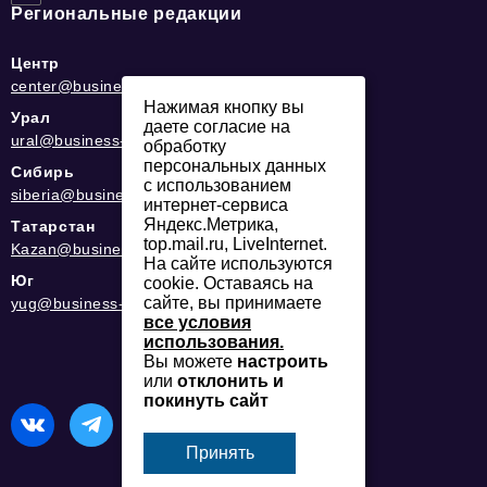
Региональные редакции
Центр
center@business-magazine.online
Нажимая кнопку вы
Урал
даете согласие на
ural@business-magazine.online
обработку
персональных данных
Сибирь
с использованием
siberia@business-magazine.online
интернет-сервиса
Яндекс.Метрика,
Татарстан
top.mail.ru, LiveInternet.
Kazan@business-magazine.online
На сайте используются
Юг
cookie. Оставаясь на
сайте, вы принимаете
yug@business-magazine.online
все условия
использования.
Вы можете
настроить
или
отклонить и
покинуть сайт
Принять