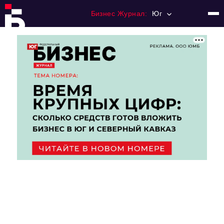
Бизнес Журнал:
Юг
Главная
Франчайзинг
Номера журнала
Контакты
Категории:
Рынки
Финансы
Тренды
Экономика
HoReCa