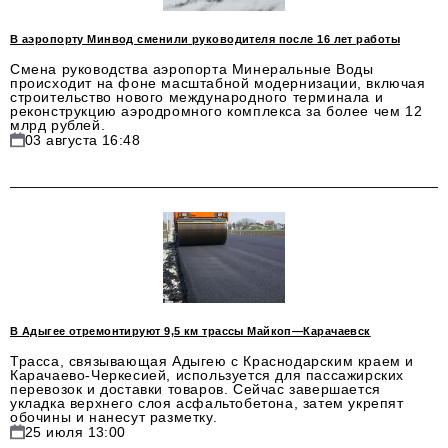
Красота и здоровье
В аэропорту Минвод сменили руководителя после 16 лет работы
Смена руководства аэропорта Минеральные Воды
Энергетика
происходит на фоне масштабной модернизации, включая
строительство нового международного терминала и
Недвижимость
реконструкцию аэродромного комплекса за более чем 12
млрд рублей.
03 августа 16:48
Мнение
Технологии
Политика
Промышленность
Общество
В Адыгее отремонтируют 9,5 км трассы Майкоп—Карачаевск
Транспорт
Трасса, связывающая Адыгею с Краснодарским краем и
Карачаево-Черкесией, используется для пассажирских
Ритейл
перевозок и доставки товаров. Сейчас завершается
укладка верхнего слоя асфальтобетона, затем укрепят
Телеком
обочины и нанесут разметку.
25 июля 13:00