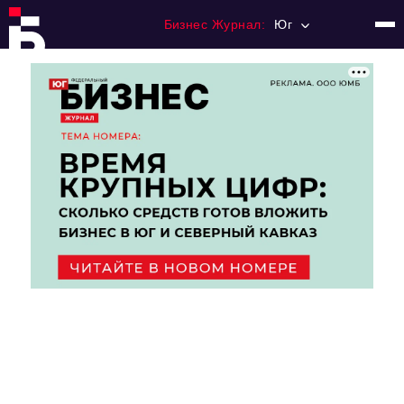
Бизнес Журнал:
Юг
Главная
Франчайзинг
Номера журнала
Контакты
Категории:
Рынки
Финансы
Тренды
Экономика
HoReCa