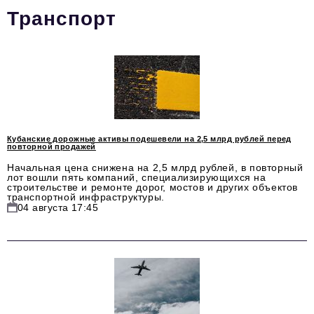
Транспорт
Стиль жизни
Цитаты
Аналитика
Главное
Интервью
Кубанские дорожные активы подешевели на 2,5 млрд рублей перед
повторной продажей
Сделано в России
Начальная цена снижена на 2,5 млрд рублей, в повторный
лот вошли пять компаний, специализирующихся на
Право
строительстве и ремонте дорог, мостов и других объектов
транспортной инфраструктуры.
Точки роста
04 августа 17:45
Авто
Персона
Инвестиции
Управление