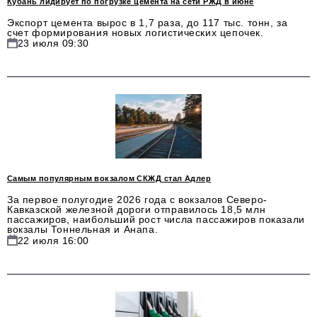
Кубань лидирует по погрузке цемента на сети РЖД в июне
podpiska@business-magazine.online
Экспорт цемента вырос в 1,7 раза, до 117 тыс. тонн, за
счет формирования новых логистических цепочек.
Отдел по работе с партнерами
23 июля 09:30
partner@business-magazine.online
Самым популярным вокзалом СКЖД стал Адлер
За первое полугодие 2026 года с вокзалов Северо-
Кавказской железной дороги отправилось 18,5 млн
пассажиров, наибольший рост числа пассажиров показали
вокзалы Тоннельная и Анапа.
22 июля 16:00