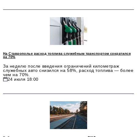
Социальная сфера
ЖКХ
Образование
Новости компании
Фоторепортажи
На Ставрополье расход топлива служебным транспортом сократился
на 70%
Авторские материалы
За неделю после введения ограничений километраж
служебных авто снизился на 58%, расход топлива — более
Видео
чем на 70%.
24 июля 18:00
Телефон редакции:
+7 495 727-01-67
Электронные почты редакции:
Информационный отдел
info@business-magazine.online
Отдел рекламы
reklama@business-magazine.online
Отдел распространения/редакционная подписка