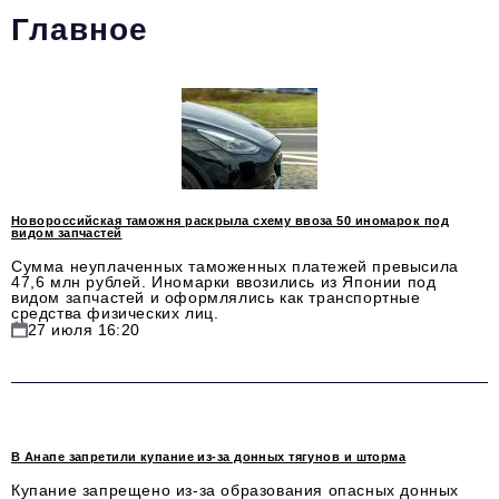
Главное
Стиль жизни
Цитаты
Аналитика
Главное
Интервью
Новороссийская таможня раскрыла схему ввоза 50 иномарок под
видом запчастей
Сделано в России
Сумма неуплаченных таможенных платежей превысила
47,6 млн рублей. Иномарки ввозились из Японии под
Право
видом запчастей и оформлялись как транспортные
средства физических лиц.
Точки роста
27 июля 16:20
Авто
Персона
Инвестиции
В Анапе запретили купание из-за донных тягунов и шторма
Купание запрещено из-за образования опасных донных
Управление