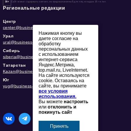
16+
Сайт может содержать контент, не предназначенный для лиц младше 16-ти лет.
Региональные редакции
Центр
center@business-magazine.online
Нажимая кнопку вы
Урал
даете согласие на
ural@business-magazine.online
обработку
персональных данных
Сибирь
с использованием
siberia@business-magazine.online
интернет-сервиса
Яндекс.Метрика,
Татарстан
top.mail.ru, LiveInternet.
Kazan@business-magazine.online
На сайте используются
Юг
cookie. Оставаясь на
сайте, вы принимаете
yug@business-magazine.online
все условия
использования.
Вы можете
настроить
или
отклонить и
покинуть сайт
Принять