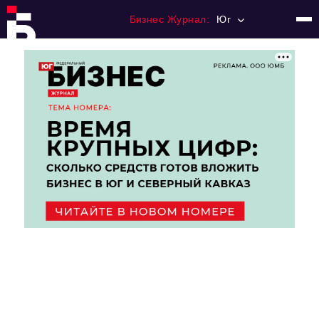
Бизнес Журнал:
Юг
Главная
Франчайзинг
Номера журнала
Контакты
Категории:
Рынки
Финансы
Тренды
Экономика
HoReCa