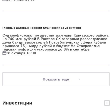
podpiska@business-magazine.online
Отдел по работе с партнерами
partner@business-magazine.online
Главные деловые новости Юга России за 28 октября
Суд конфисковал имущество экс-главы Кавказского района
на 740 млн рублей В Ростове СК завершил расследование
дела банды вымогателей Потребительская сфера Кубани
принесла 75,1 млрд рублей в бюджет На Ставрополье
годовая инфляция ускорилась до 8% в сентябре
28 октября 18:00
Показать еще
Инвестиции