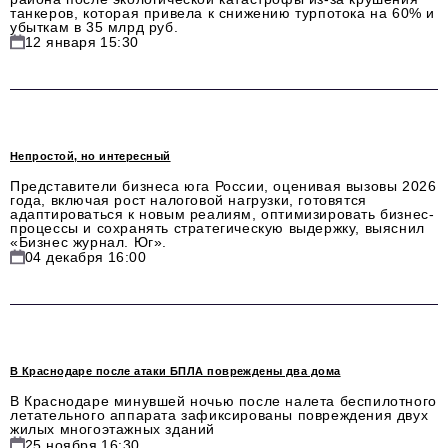
Социальная сфера
танкеров, которая привела к снижению турпотока на 60% и
убыткам в 35 млрд руб.
ЖКХ
12 января 15:30
Образование
Новости компании
Фоторепортажи
Непростой, но интересный
Представители бизнеса юга России, оценивая вызовы 2026
Авторские материалы
года, включая рост налоговой нагрузки, готовятся
адаптироваться к новым реалиям, оптимизировать бизнес-
процессы и сохранять стратегическую выдержку, выяснил
Видео
«Бизнес журнал. Юг».
04 декабря 16:00
Телефон редакции:
+7 495 727-01-67
Электронные почты редакции:
Информационный отдел
info@business-magazine.online
В Краснодаре после атаки БПЛА повреждены два дома
Отдел рекламы
В Краснодаре минувшей ночью после налета беспилотного
летательного аппарата зафиксированы повреждения двух
reklama@business-magazine.online
жилых многоэтажных зданий
25 ноября 16:30
Отдел распространения/редакционная подписка