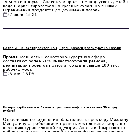
тягунов и шторма. Спасатели просят не подпускать детей к
воде и ориентироваться на красные флаги на вышках.
Ограничения продлятся до улучшения погоды.
Красота и здоровье
27 июля 15:31
Энергетика
Недвижимость
Мнение
Более 700 инвестпроектов на 4,9 трлн рублей реализуют на Кубани
Технологии
Промышленность и санаторно-курортная сфера
составляют более 70% инвестпортфеля региона,
реализация проектов позволит создать свыше 180 тыс.
Политика
рабочих мест.
25 мая 15:05
Промышленность
Общество
Транспорт
Потери турбизнеса в Анапе от разлива нефти составили 35 млрд
Ритейл
рублей
Отраслевые объединения обратились к премьеру Михаилу
Телеком
Мишустину с требованием принять комплексные меры по
спасению туристической индустрии Анапы и Темрюкского
района после экологической катастрофы из-за крушения