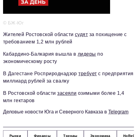
Красота и здоровье
Энергетика
© БЖ-Юг
Недвижимость
Жителей Ростовской области
судят
за похищение с
требованием 1,2 млн рублей
Мнение
Кабардино-Балкария вышла в
лидеры
по
Технологии
экономическому росту
Политика
В Дагестане Росприроднадзор
требует
с предприятия
Промышленность
миллиард рублей за свалку
Общество
В Ростовской области
засеяли
озимыми более 1,4
млн гектаров
Транспорт
Деловые новости Юга и Северного Кавказа в
Telegram
Ритейл
Телеком
Рынки
Финансы
Тренды
Экономика
HoReC