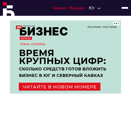
Бизнес Журнал:
Юг
Главная
Франчайзинг
Номера журнала
Контакты
Категории:
Рынки
Финансы
Тренды
Экономика
HoReCa