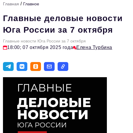
/
Главная
Главное
Стиль жизни
Главные деловые новости
Цитаты
Юга России за 7 октября
Аналитика
Главные новости Юга России за 7 октября
Главное
18:00; 07 октября 2025 года
Елена Турбина
Интервью
Сделано в России
Право
Точки роста
Авто
Персона
Инвестиции
Управление