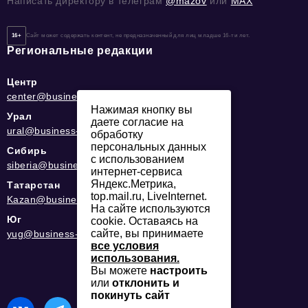
Написать директору в телеграм
@mazov
или
MAX
16+
Сайт может содержать контент, не предназначенный для лиц младше 16-ти лет.
Региональные редакции
Центр
center@business-magazine.online
Нажимая кнопку вы
Урал
даете согласие на
ural@business-magazine.online
обработку
персональных данных
Сибирь
с использованием
siberia@business-magazine.online
интернет-сервиса
Яндекс.Метрика,
Татарстан
top.mail.ru, LiveInternet.
Kazan@business-magazine.online
На сайте используются
Юг
cookie. Оставаясь на
сайте, вы принимаете
yug@business-magazine.online
все условия
использования.
Вы можете
настроить
или
отклонить и
покинуть сайт