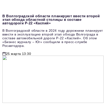
podpiska@business-magazine.online
Отдел по работе с партнерами
В Волгоградской области планируют ввести второй
partner@business-magazine.online
этап обхода областной столицы в составе
автодороги Р-22 «Каспий»
В Волгоградской области в 2024 году дорожники планирует
ввести в эксплуатацию второй этап обхода Волгограда в
составе автомобильной дороги Р-22 «Каспий». Об этом
«Бизнес журналу – Юг» сообщили в пресс-службе
Росавтодора.
25 марта 13:30