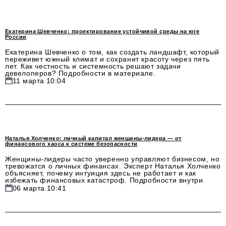
Социальная сфера
ЖКХ
Екатерина Шевченко: проектирование устойчивой среды на юге
России
Образование
Екатерина Шевченко о том, как создать ландшафт, который
переживет южный климат и сохранит красоту через пять
Новости компании
лет. Как честность и системность решают задачи
девелоперов? Подробности в материале.
Фоторепортажи
11 марта 10:04
Авторские материалы
Видео
Наталья Холченко: личный капитал женщины-лидера — от
Телефон редакции:
+7 495 727-01-67
финансового хаоса к системе безопасности
Электронные почты редакции:
Женщины-лидеры часто уверенно управляют бизнесом, но
тревожатся о личных финансах. Эксперт Наталья Холченко
объясняет, почему интуиция здесь не работает и как
Информационный отдел
избежать финансовых катастроф. Подробности внутри.
info@business-magazine.online
06 марта 10:41
Отдел рекламы
reklama@business-magazine.online
Отдел распространения/редакционная подписка