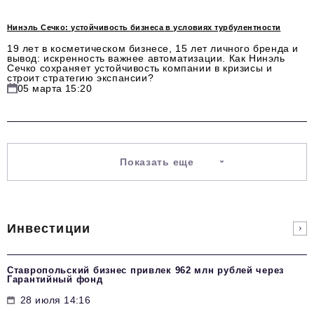
podpiska@business-magazine.online
Нинэль Сечко: устойчивость бизнеса в условиях турбулентности
Отдел по работе с партнерами
19 лет в косметическом бизнесе, 15 лет личного бренда и
partner@business-magazine.online
вывод: искренность важнее автоматизации. Как Нинэль
Сечко сохраняет устойчивость компании в кризисы и
строит стратегию экспансии?
05 марта 15:20
Показать еще
Инвестиции
Ставропольский бизнес привлек 962 млн рублей через
Гарантийный фонд
28 июля 14:16