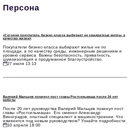
Персона
Стиль жизни
Цитаты
Аналитика
«Сегодня покупатель бизнес-класса выбирает не квадратные метры, а
качество жизни»
Главное
Покупатели бизнес-класса выбирают жилье не по
площади, а по качеству среды, инженерным решениям и
Интервью
уровню сервиса. Важны безопасность, приватность,
шумоизоляция и продуманное благоустройство.
Сделано в России
27 июля 13:13
Право
Точки роста
Авто
Валерий Мальцев покинул пост главы Ростсельмаша после 24 лет
работы
Персона
После 20 лет руководства Валерий Мальцев покинул пост
главы «Ростсельмаша». Его сменил Александр
Виноградов, опытный специалист в машиностроении. Что
Инвестиции
изменится под новым руководством? Узнайте подробности.
10 апреля 18:00
Управление