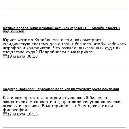
Красота и здоровье
Энергетика
Фатима Карабашева: безопасность как стратегия — онлайн-проекты
Недвижимость
под защитой
Юрист Фатима Карабашева о том, как выстроить
Мнение
юридическую систему для онлайн-бизнеса, чтобы избежать
штрафов и конфликтов. Что важнее: выигранный суд или
отсутствие суда? Подробности в материале.
Технологии
19 марта 08:18
Политика
Промышленность
Общество
Надежда Полиевец: правовое поле как инструмент роста компании
Транспорт
Как инженер-эколог построила успешный бизнес в
экологическом консалтинге, преодолевая управленческие
вызовы и кризисы. В материале — её путь, секреты и
Ритейл
философия.
17 марта 18:15
Телеком