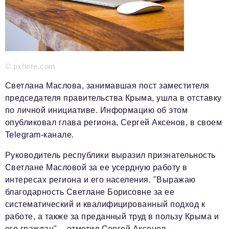
Красота и здоровье
Энергетика
Недвижимость
© pxhere.com
Мнение
Светлана Маслова, занимавшая пост заместителя
Технологии
председателя правительства Крыма, ушла в отставку
по личной инициативе. Информацию об этом
Политика
опубликовал глава региона, Сергей Аксенов, в своем
Промышленность
Telegram-канале.
Общество
Руководитель республики выразил признательность
Светлане Масловой за ее усердную работу в
Транспорт
интересах региона и его населения. "Выражаю
благодарность Светлане Борисовне за ее
Ритейл
систематический и квалифицированный подход к
Телеком
работе, а также за преданный труд в пользу Крыма и
его граждан", - отметил Сергей Аксенов.