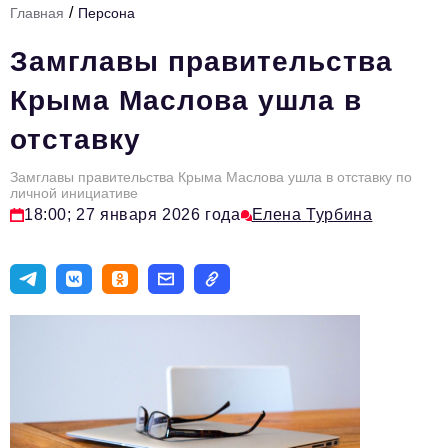
/
Главная
Персона
Стиль жизни
Замглавы правительства
Цитаты
Крыма Маслова ушла в
Аналитика
отставку
Главное
Замглавы правительства Крыма Маслова ушла в отставку по
Интервью
личной инициативе
18:00; 27 января 2026 года
Елена Турбина
Сделано в России
Право
Точки роста
Авто
Персона
Инвестиции
Управление