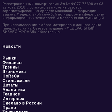
Регистрационный номер: серия Эл № ФС77-73398 от 03
августа 2018 г. согласно выписке из реестра
зарегистрированных средств массовой информации
выдана Федеральной службой по надзору в сфере связи,
информационных технологий и массовых коммуникаций.
При использовании любого материала с данного сайта
гипер-ссылка на Сетевое издание «ФЕДЕРАЛЬНЫЙ
БИЗНЕС ЖУРНАЛ» обязательна.
Новости
Рынки
Финансы
Тренды
Экономика
HoReCa
Стиль жизни
Цитаты
Аналитика
Главное
Интервью
Сделано в России
Право