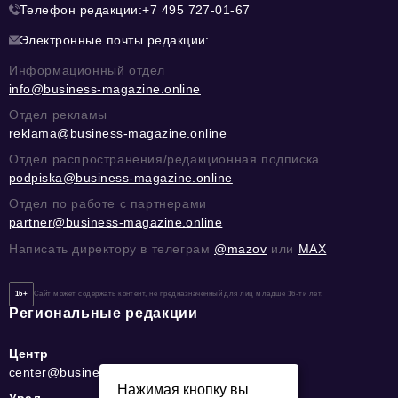
Телефон редакции:
+7 495 727-01-67
Электронные почты редакции:
Информационный отдел
info@business-magazine.online
Отдел рекламы
reklama@business-magazine.online
Отдел распространения/редакционная подписка
podpiska@business-magazine.online
Отдел по работе с партнерами
partner@business-magazine.online
Написать директору в телеграм
@mazov
или
MAX
16+
Сайт может содержать контент, не предназначенный для лиц младше 16-ти лет.
Региональные редакции
Центр
center@business-magazine.online
Нажимая кнопку вы