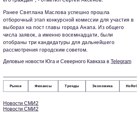
Социальная сфера
Ранее Светлана Маслова успешно прошла
ЖКХ
отборочный этап конкурсной комиссии для участия в
Образование
выборах на пост главы города Анапа. Из общего
числа заявок, а именно восемнадцати, были
Новости компании
отобраны три кандидатуры для дальнейшего
Фоторепортажи
рассмотрения городским советом.
Авторские материалы
Деловые новости Юга и Северного Кавказа в
Telegram
Видео
Рынки
Финансы
Тренды
Экономика
HoReC
Телефон редакции:
+7 495 727-01-67
Электронные почты редакции:
Новости СМИ2
Информационный отдел
Новости СМИ2
info@business-magazine.online
Отдел рекламы
reklama@business-magazine.online
Отдел распространения/редакционная подписка