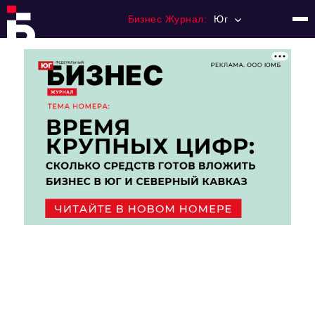
Бизнес Журнал:
Юг
Главная
Франчайзинг
Номера журнала
Контакты
Категории:
Рынки
Финансы
Тренды
Экономика
HoReCa