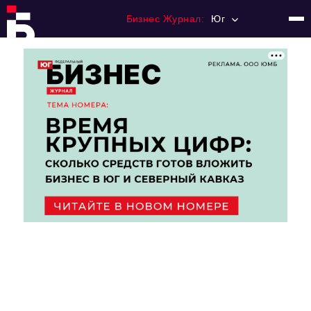
Бизнес Журнал:
Юг
Главная
Франчайзинг
Номера журнала
Контакты
Категории:
Рынки
Финансы
Тренды
Экономика
HoReCa