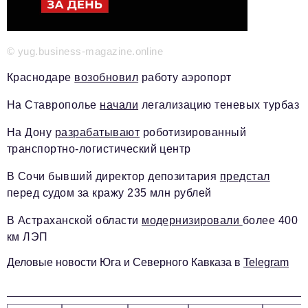
Красота и здоровье
Энергетика
© yug.business-magazine.online
Недвижимость
Краснодаре
возобновил
работу аэропорт
Мнение
На Ставрополье
начали
легализацию теневых турбаз
Технологии
На Дону
разрабатывают
роботизированный
транспортно-логистический центр
Политика
В Сочи бывший директор депозитария
предстал
Промышленность
перед судом за кражу 235 млн рублей
Общество
В Астраханской области
модернизировали
более 400
Транспорт
км ЛЭП
Ритейл
Деловые новости Юга и Северного Кавказа в
Telegram
Телеком