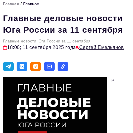
/
Главная
Главное
Стиль жизни
Главные деловые новости
Цитаты
Юга России за 11 сентября
Аналитика
Главные новости Юга России за 11 сентября
Главное
18:00; 11 сентября 2025 года
Сергей Емельянов
Интервью
Сделано в России
Право
В
Точки роста
Авто
Персона
Инвестиции
Управление