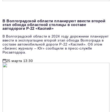
podpiska@business-magazine.online
Отдел по работе с партнерами
partner@business-magazine.online
В Волгоградской области планируют ввести второй
этап обхода областной столицы в составе
автодороги Р-22 «Каспий»
В Волгоградской области в 2024 году дорожники планирует
ввести в эксплуатацию второй этап обхода Волгограда в
составе автомобильной дороги Р-22 «Каспий». Об этом
«Бизнес журналу – Юг» сообщили в пресс-службе
Росавтодора.
25 марта 13:30