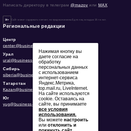
Написать директору в телеграм
@mazov
или
MAX
16+
Сайт может содержать контент, не предназначенный для лиц младше 16-ти лет.
Региональные редакции
Центр
center@business-magazine.online
Нажимая кнопку вы
Урал
даете согласие на
ural@business-magazine.online
обработку
персональных данных
Сибирь
с использованием
siberia@business-magazine.online
интернет-сервиса
Яндекс.Метрика,
Татарстан
top.mail.ru, LiveInternet.
Kazan@business-magazine.online
На сайте используются
Юг
cookie. Оставаясь на
сайте, вы принимаете
yug@business-magazine.online
все условия
использования.
Вы можете
настроить
или
отклонить и
покинуть сайт