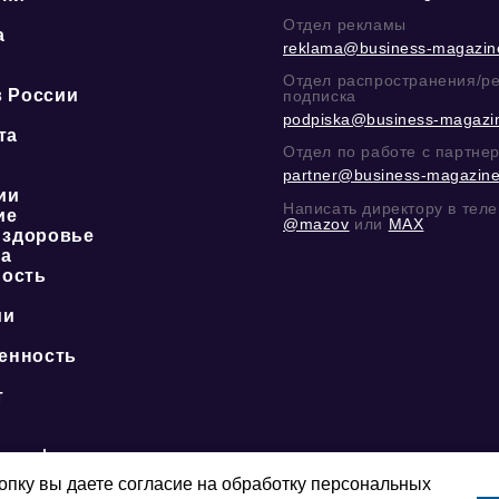
Отдел рекламы
а
reklama@business-magazine
ю
Отдел распространения/р
в России
подписка
podpiska@business-magazin
та
Отдел по работе с партне
partner@business-magazine
ии
Написать директору в тел
ие
@mazov
или
MAX
 здоровье
ка
ость
ии
енность
о
т
ая сфера
пку вы даете согласие на обработку персональных
ние