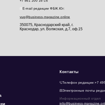
+7 861 200 16-16
E-mail редакции ФБЖ.Юг:
yug@business-magazine.online
350075, Краснодарский край, г.
Краснодар, ул. Волжская, д.7, оф.15
Контакты
Телефон редакции:
+7 49
Электронные почты реда
а
Информационный отдел
info@business-magazine.onl
зни