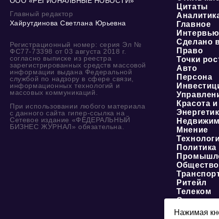
ООО «РЕГИОНАЛЬНЫЕ НОВОСТИ»
Цитаты
Главный редактор
Аналитик
Хайрутдинова Светлана Юрьевна
Главное
Интервь
Сделано 
Регистрационный номер: серия Эл №
Право
ФС77-73398 от 03 августа 2018 г.
согласно выписке из реестра
Точки рос
зарегистрированных средств массовой
Авто
информации выдана Федеральной
Персона
службой по надзору в сфере связи,
информационных технологий и
Инвестиц
массовых коммуникаций.
Управлен
Красота и
При использовании любого материала
Энергети
с данного сайта гипер-ссылка на
Сетевое издание «ФЕДЕРАЛЬНЫЙ
Недвижим
БИЗНЕС ЖУРНАЛ» обязательна.
Мнение
Технолог
Политика
Промышл
Обществ
Транспор
Ритейл
Телеком
Социальн
ЖКХ
Нажимая кно
Образова