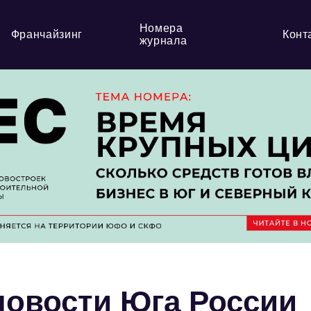
Номера
Франчайзинг
Конт
журнала
овости Юга России