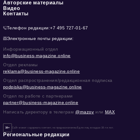
Авторские материалы
Видео
Контакты
Телефон редакции:
+7 495 727-01-67
Электронные почты редакции:
Информационный отдел
info@business-magazine.online
Отдел рекламы
reklama@business-magazine.online
Отдел распространения/редакционная подписка
podpiska@business-magazine.online
Отдел по работе с партнерами
partner@business-magazine.online
Написать директору в телеграм
@mazov
или
MAX
16+
Сайт может содержать контент, не предназначенный для лиц младше 16-ти лет.
Региональные редакции