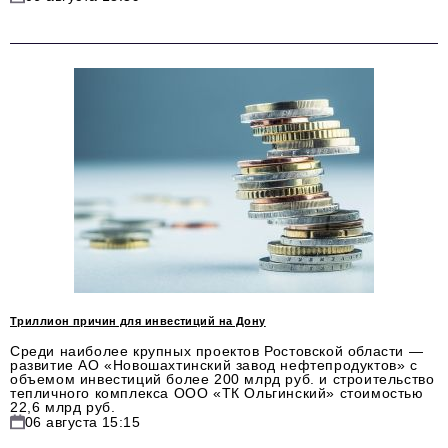
Социальная сфера
ЖКХ
Образование
Новости компании
Фоторепортажи
Авторские материалы
Видео
Телефон редакции:
+7 495 727-01-67
Электронные почты редакции:
Триллион причин для инвестиций на Дону
Информационный отдел
Среди наиболее крупных проектов Ростовской области —
развитие АО «Новошахтинский завод нефтепродуктов» с
info@business-magazine.online
объемом инвестиций более 200 млрд руб. и строительство
тепличного комплекса ООО «ТК Ольгинский» стоимостью
Отдел рекламы
22,6 млрд руб.
reklama@business-magazine.online
06 августа 15:15
Отдел распространения/редакционная подписка