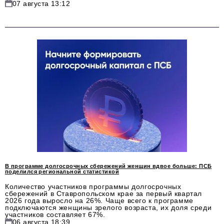
07 августа 13:12
Красота и здоровье
Энергетика
Недвижимость
Мнение
Технологии
Политика
Промышленность
Общество
В программе долгосрочных сбережений женщин вдвое больше: ПСБ
Транспорт
поделился региональной статистикой
Количество участников программы долгосрочных
Ритейл
сбережений в Ставропольском крае за первый квартал
2026 года выросло на 26%. Чаще всего к программе
Телеком
подключаются женщины зрелого возраста, их доля среди
участников составляет 67%.
06 августа 18:39