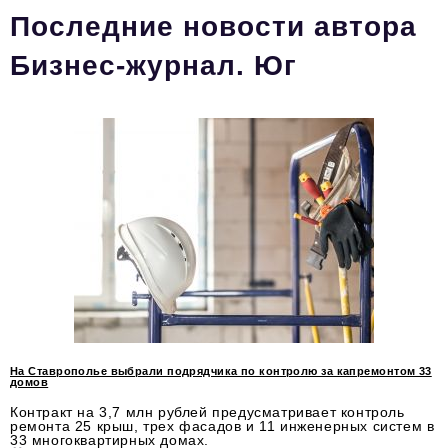
Последние новости автора
Стиль жизни
Бизнес-журнал. Юг
Цитаты
Аналитика
Главное
Интервью
Сделано в России
Право
Точки роста
Авто
Персона
На Ставрополье выбрали подрядчика по контролю за капремонтом 33
домов
Инвестиции
Контракт на 3,7 млн рублей предусматривает контроль
ремонта 25 крыш, трех фасадов и 11 инженерных систем в
33 многоквартирных домах.
Управление