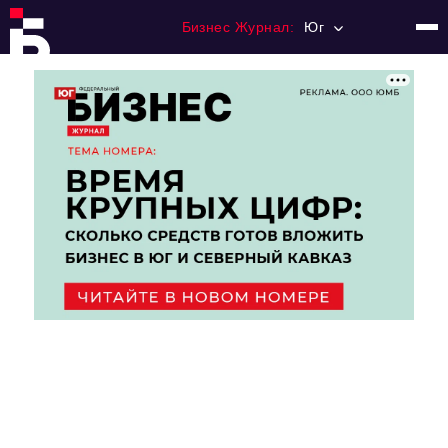
Бизнес Журнал:
Юг
Главная
Франчайзинг
Номера журнала
Контакты
Категории:
Рынки
Финансы
Тренды
Экономика
HoReCa