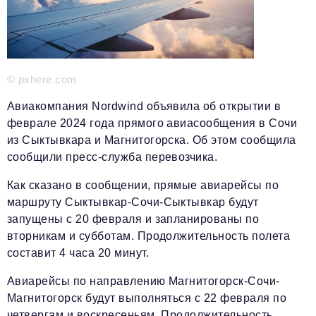
Красота и здоровье
Энергетика
Недвижимость
© pxhere.com
Мнение
Авиакомпания Nordwind объявила об открытии в
феврале 2024 года прямого авиасообщения в Сочи
Технологии
из Сыктывкара и Магнитогорска. Об этом сообщила
сообщили пресс-служба перевозчика.
Политика
Промышленность
Как сказано в сообщении, прямые авиарейсы по
маршруту Сыктывкар-Сочи-Сыктывкар будут
Общество
запущены с 20 февраля и запланированы по
вторникам и субботам. Продолжительность полета
Транспорт
составит 4 часа 20 минут.
Ритейл
Авиарейсы по направлению Магнитогорск-Сочи-
Телеком
Магнитогорск будут выполняться с 22 февраля по
четвергам и воскресеньям. Продолжительность