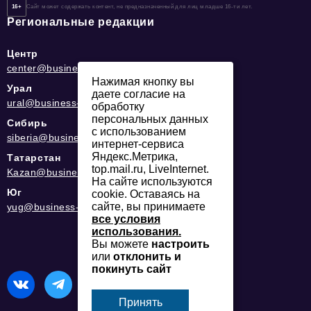
16+
Сайт может содержать контент, не предназначенный для лиц младше 16-ти лет.
Региональные редакции
Центр
center@business-magazine.online
Нажимая кнопку вы
Урал
даете согласие на
ural@business-magazine.online
обработку
персональных данных
Сибирь
с использованием
siberia@business-magazine.online
интернет-сервиса
Яндекс.Метрика,
Татарстан
top.mail.ru, LiveInternet.
Kazan@business-magazine.online
На сайте используются
Юг
cookie. Оставаясь на
сайте, вы принимаете
yug@business-magazine.online
все условия
использования.
Вы можете
настроить
или
отклонить и
покинуть сайт
Принять