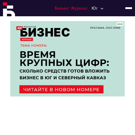
Бизнес Журнал:
Юг
Главная
Франчайзинг
Номера журнала
Контакты
Категории:
Рынки
Финансы
Тренды
Экономика
HoReCa