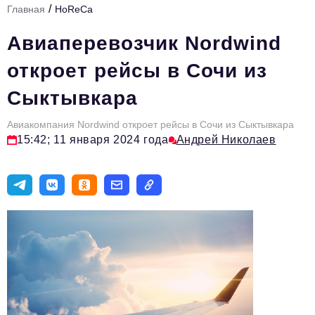
/
Главная
HoReCa
Стиль жизни
Авиаперевозчик Nordwind
Цитаты
откроет рейсы в Сочи из
Аналитика
Сыктывкара
Главное
Авиакомпания Nordwind откроет рейсы в Сочи из Сыктывкара
Интервью
15:42; 11 января 2024 года
Андрей Николаев
Сделано в России
Право
Точки роста
Авто
Персона
Инвестиции
Управление