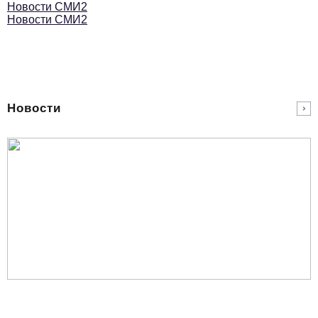
Новости СМИ2
podpiska@business-magazine.online
Новости СМИ2
Отдел по работе с партнерами
partner@business-magazine.online
Новости