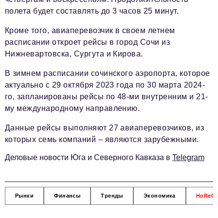
Социальная сфера
полета будет составлять до 3 часов 25 минут.
ЖКХ
Кроме того, авиаперевозчик в своем летнем
Образование
расписании откроет рейсы в город Сочи из
Нижневартовска, Сургута и Кирова.
Новости компании
В зимнем расписании сочинского аэропорта, которое
Фоторепортажи
актуально с 29 октября 2023 года по 30 марта 2024-
Авторские материалы
го, запланированы рейсы по 48-ми внутренним и 21-
му международному направлению.
Видео
Данные рейсы выполняют 27 авиаперевозчиков, из
Телефон редакции:
+7 495 727-01-67
которых семь компаний – являются зарубежными.
Электронные почты редакции:
Деловые новости Юга и Северного Кавказа в
Telegram
Информационный отдел
info@business-magazine.online
Отдел рекламы
Рынки
Финансы
Тренды
Экономика
HoReC
reklama@business-magazine.online
Отдел распространения/редакционная подписка