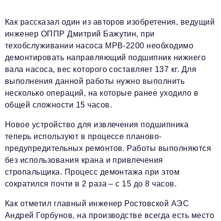
Социальная сфера
ЖКХ
Как рассказал один из авторов изобретения, ведущий
инженер ОППР Дмитрий Бажутин, при
Образование
техобслуживании насоса МРВ-2200 необходимо
демонтировать направляющий подшипник нижнего
Новости компании
вала насоса, вес которого составляет 137 кг. Для
Фоторепортажи
выполнения данной работы нужно выполнить
несколько операций, на которые ранее уходило в
Авторские материалы
общей сложности 15 часов.
Видео
Новое устройство для извлечения подшипника
теперь используют в процессе планово-
Телефон редакции:
+7 495 727-01-67
предупредительных ремонтов. Работы выполняются
Электронные почты редакции:
без использования крана и привлечения
Информационный отдел
стропальщика. Процесс демонтажа при этом
info@business-magazine.online
сократился почти в 2 раза – с 15 до 8 часов.
Отдел рекламы
Как отметил главный инженер Ростовской АЭС
reklama@business-magazine.online
Андрей Горбунов, на производстве всегда есть место
Отдел распространения/редакционная подписка