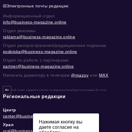
Электронные почты редакции:
Информационный отдел
info@business-magazine.online
Отдел рекламы
reklama@business-magazine.online
Отдел распространения/редакционная подписка
podpiska@business-magazine.online
Отдел по работе с партнерами
partner@business-magazine.online
Написать директору в телеграм
@mazov
или
MAX
16+
Сайт может содержать контент, не предназначенный для лиц младше 16-ти лет.
Региональные редакции
Центр
center@business-magazine.online
Нажимая кнопку вы
Урал
даете согласие на
ural@business-magazine.online