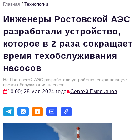
/
Главная
Технологии
Стиль жизни
Инженеры Ростовской АЭС
Цитаты
разработали устройство,
Аналитика
которое в 2 раза сокращает
Главное
время техобслуживания
Интервью
насосов
Сделано в России
Право
На Ростовской АЭС разработали устройство, сокращающее
время обслуживания насосов
Точки роста
10:00; 28 мая 2024 года
Сергей Емельянов
Авто
Персона
Инвестиции
Управление