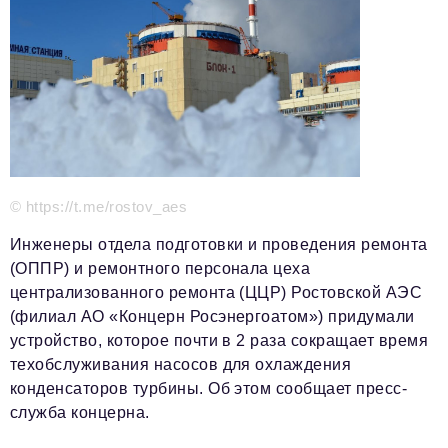
Красота и здоровье
Энергетика
Недвижимость
Мнение
Технологии
© https://t.me/rostov_aes
Политика
Инженеры отдела подготовки и проведения ремонта
Промышленность
(ОППР) и ремонтного персонала цеха
централизованного ремонта (ЦЦР) Ростовской АЭС
Общество
(филиал АО «Концерн Росэнергоатом») придумали
Транспорт
устройство, которое почти в 2 раза сокращает время
техобслуживания насосов для охлаждения
Ритейл
конденсаторов турбины. Об этом сообщает пресс-
служба концерна.
Телеком