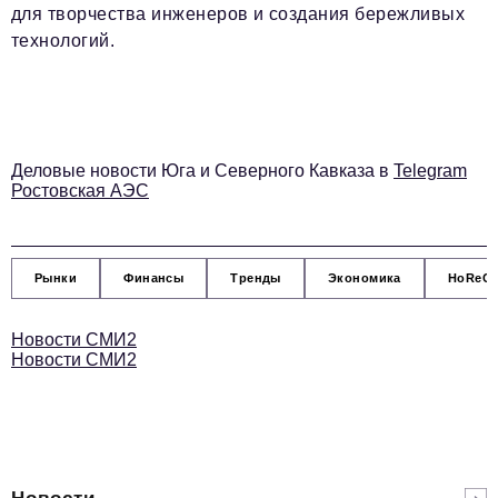
для творчества инженеров и создания бережливых
podpiska@business-magazine.online
технологий.
Отдел по работе с партнерами
partner@business-magazine.online
Деловые новости Юга и Северного Кавказа в
Telegram
Ростовская АЭС
Рынки
Финансы
Тренды
Экономика
HoReC
Новости СМИ2
Новости СМИ2