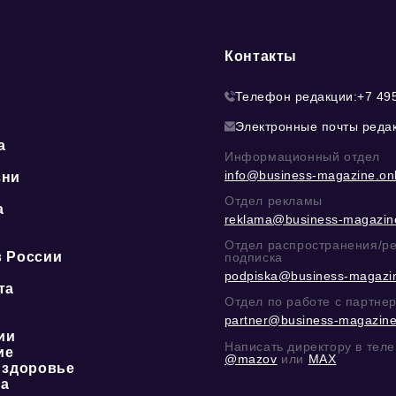
Контакты
Телефон редакции:
+7 49
Электронные почты реда
а
Информационный отдел
info@business-magazine.onl
зни
Отдел рекламы
а
reklama@business-magazine
ю
Отдел распространения/р
в России
подписка
podpiska@business-magazin
та
Отдел по работе с партне
partner@business-magazine
ии
Написать директору в тел
ие
@mazov
или
MAX
 здоровье
ка