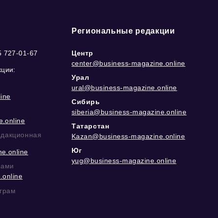
Региональные редакции
5 727-01-67
Центр
center@business-magazine.online
кции:
Урал
ural@business-magazine.online
ine
Сибирь
siberia@business-magazine.online
.online
Татарстан
едакционная
Kazan@business-magazine.online
Юг
e.online
yug@business-magazine.online
рами
.online
еграм