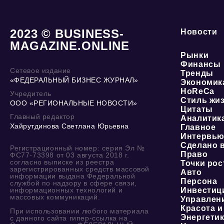
2023 © BUSINESS-
Новости
MAGAZINE.ONLINE
Рынки
Финансы
Сетевое издание
Тренды
«ФЕДЕРАЛЬНЫЙ БИЗНЕС ЖУРНАЛ»
Экономик
HoReCa
Учредитель
Стиль жи
ООО «РЕГИОНАЛЬНЫЕ НОВОСТИ»
Цитаты
Главный редактор
Аналитик
Хайрутдинова Светлана Юрьевна
Главное
Интервь
Сделано 
Регистрационный номер: серия Эл №
Право
ФС77-73398 от 03 августа 2018 г.
согласно выписке из реестра
Точки рос
зарегистрированных средств массовой
Авто
информации выдана Федеральной
Персона
службой по надзору в сфере связи,
информационных технологий и
Инвестиц
массовых коммуникаций.
Управлен
Красота и
При использовании любого материала
Энергети
с данного сайта гипер-ссылка на