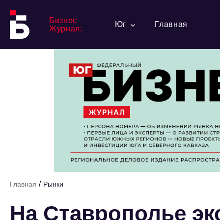
Бизнес
Юг
Главная
Журнал:
/
Главная
Рынки
На Ставрополье эк