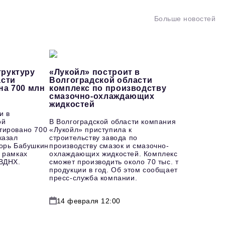
Больше новостей
руктуру
«Лукойл» построит в
асти
Волгоградской области
на 700 млн
комплекс по производству
смазочно-охлаждающих
жидкостей
и в
ой
В Волгоградской области компания
тировано 700
«Лукойл» приступила к
казал
строительству завода по
горь Бабушкин
производству смазок и смазочно-
 рамках
охлаждающих жидкостей. Комплекс
 ВДНХ.
сможет производить около 70 тыс. т
продукции в год. Об этом сообщает
пресс-служба компании.
14 февраля 12:00