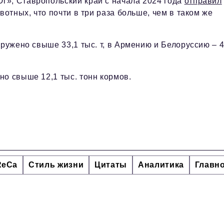
г», Ставропольский край с начала 2024 года
отправил
вотных, что почти в три раза больше, чем в таком же
гружено свыше 33,1 тыс. т, в Армению и Белоруссию – 4
но свыше 12,1 тыс. тонн кормов.
ReCa
Стиль жизни
Цитаты
Аналитика
Главн