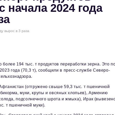
с начала 2024 года
за
ду вырос в 3 раза
 более 194 тыс. т продуктов переработки зерна. Это п
2023 года (70,3 т), сообщили в пресс-службе Северо-
сельхознадзора.
Афганистан (отгружено свыше 59,3 тыс. т пшеничной
мбикорма, муки, крупы и овсяных хлопьев), Армению
, солода, подсолнечного шрота и жмыха), Ирак (вывезено
ыс. т пшеничной муки).