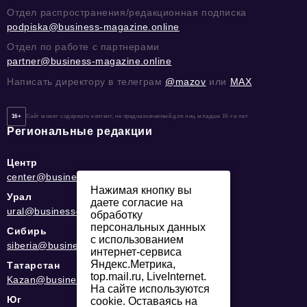
Отдел распространения/редакционная подписка
podpiska@business-magazine.online
Отдел по работе с партнерами
partner@business-magazine.online
Написать директору в телеграм
@mazov
или
MAX
16+
Сайт может содержать контент, не предназначенный для лиц младше 16-ти лет.
Региональные редакции
Центр
center@business-magazine.online
Нажимая кнопку вы
Урал
даете согласие на
ural@business-magazine.online
обработку
персональных данных
Сибирь
с использованием
siberia@business-magazine.online
интернет-сервиса
Яндекс.Метрика,
Татарстан
top.mail.ru, LiveInternet.
Kazan@business-magazine.online
На сайте используются
Юг
cookie. Оставаясь на