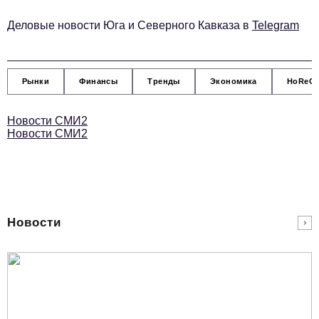
podpiska@business-magazine.online
Деловые новости Юга и Северного Кавказа в
Telegram
Отдел по работе с партнерами
partner@business-magazine.online
Рынки
Финансы
Тренды
Экономика
HoReC
Новости СМИ2
Новости СМИ2
Новости