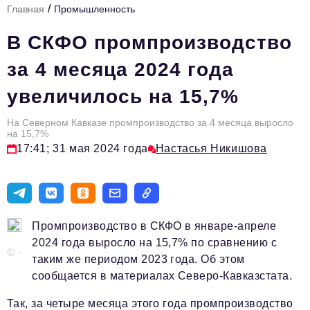
/
Главная
Промышленность
Стиль жизни
В СКФО промпроизводство
Цитаты
за 4 месяца 2024 года
Аналитика
увеличилось на 15,7%
Главное
На Северном Кавказе промпроизводство за 4 месяца выросло
Интервью
на 15,7%
17:41; 31 мая 2024 года
Настасья Никишова
Сделано в России
Право
Точки роста
Промпроизводство в СКФО в январе-апреле
Авто
2024 года выросло на 15,7% по сравнению с
© -
Персона
таким же периодом 2023 года. Об этом
сообщается в материалах Северо-Кавказстата.
Инвестиции
Так, за четыре месяца этого года промпроизводство
Управление