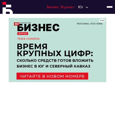
Бизнес Журнал:
Юг
Главная
Франчайзинг
Номера журнала
Контакты
Категории:
Рынки
Финансы
Тренды
Экономика
HoReCa