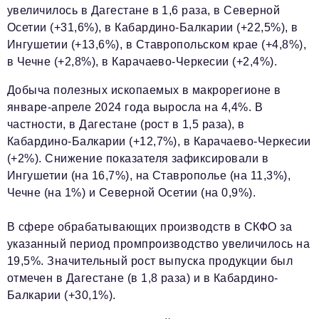
увеличилось в Дагестане в 1,6 раза, в Северной
Красота и здоровье
Осетии (+31,6%), в Кабардино-Балкарии (+22,5%), в
Ингушетии (+13,6%), в Ставропольском крае (+4,8%),
Энергетика
в Чечне (+2,8%), в Карачаево-Черкесии (+2,4%).
Недвижимость
Добыча полезных ископаемых в макрорегионе в
Мнение
январе-апреле 2024 года выросла на 4,4%. В
частности, в Дагестане (рост в 1,5 раза), в
Технологии
Кабардино-Балкарии (+12,7%), в Карачаево-Черкесии
(+2%). Снижение показателя зафиксировали в
Политика
Ингушетии (на 16,7%), на Ставрополье (на 11,3%),
Промышленность
Чечне (на 1%) и Северной Осетии (на 0,9%).
Общество
В сфере обрабатывающих производств в СКФО за
Транспорт
указанный период промпроизводство увеличилось на
19,5%. Значительный рост выпуска продукции был
Ритейл
отмечен в Дагестане (в 1,8 раза) и в Кабардино-
Телеком
Балкарии (+30,1%).