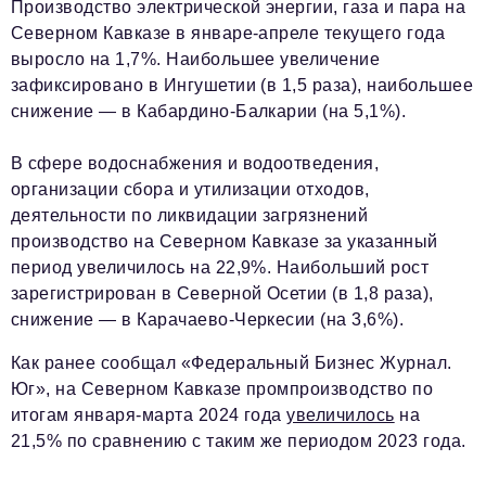
Социальная сфера
Производство электрической энергии, газа и пара на
Северном Кавказе в январе-апреле текущего года
ЖКХ
выросло на 1,7%. Наибольшее увеличение
зафиксировано в Ингушетии (в 1,5 раза), наибольшее
Образование
снижение — в Кабардино-Балкарии (на 5,1%).
Новости компании
В сфере водоснабжения и водоотведения,
Фоторепортажи
организации сбора и утилизации отходов,
Авторские материалы
деятельности по ликвидации загрязнений
производство на Северном Кавказе за указанный
Видео
период увеличилось на 22,9%. Наибольший рост
зарегистрирован в Северной Осетии (в 1,8 раза),
Телефон редакции:
+7 495 727-01-67
снижение — в Карачаево-Черкесии (на 3,6%).
Электронные почты редакции:
Как ранее сообщал «Федеральный Бизнес Журнал.
Информационный отдел
Юг», на Северном Кавказе промпроизводство по
info@business-magazine.online
итогам января-марта 2024 года
увеличилось
на
Отдел рекламы
21,5% по сравнению с таким же периодом 2023 года.
reklama@business-magazine.online
Отдел распространения/редакционная подписка