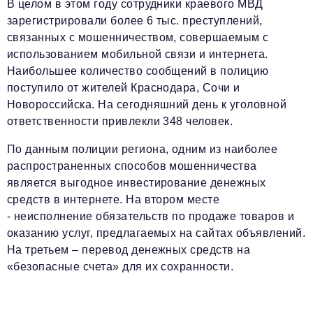
В целом в этом году сотрудники краевого МВД
зарегистрировали более 6 тыс. преступлений,
Красота и здоровье
связанных с мошенничеством, совершаемым с
Энергетика
использованием мобильной связи и интернета.
Наибольшее количество сообщений в полицию
Недвижимость
поступило от жителей Краснодара, Сочи и
Мнение
Новороссийска. На сегодняшний день к уголовной
ответственности привлекли 348 человек.
Технологии
По данным полиции региона, одним из наиболее
Политика
распространенных способов мошенничества
является выгодное инвестирование денежных
Промышленность
средств в интернете. На втором месте
Общество
- неисполнение обязательств по продаже товаров и
оказанию услуг, предлагаемых на сайтах объявлений.
Транспорт
На третьем – перевод денежных средств на
Ритейл
«безопасные счета» для их сохранности.
Телеком