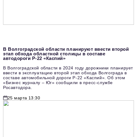
podpiska@business-magazine.online
Отдел по работе с партнерами
partner@business-magazine.online
В Волгоградской области планируют ввести второй
этап обхода областной столицы в составе
автодороги Р-22 «Каспий»
В Волгоградской области в 2024 году дорожники планирует
ввести в эксплуатацию второй этап обхода Волгограда в
составе автомобильной дороги Р-22 «Каспий». Об этом
«Бизнес журналу – Юг» сообщили в пресс-службе
Росавтодора.
25 марта 13:30