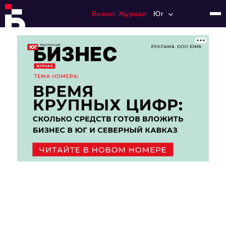
Бизнес Журнал:
Юг
Главная
Франчайзинг
Номера журнала
Контакты
Категории:
Рынки
Финансы
Тренды
Экономика
HoReCa