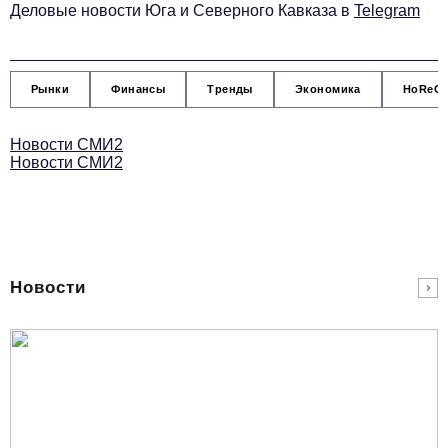
Социальная сфера
Деловые новости Юга и Северного Кавказа в
Telegram
ЖКХ
Образование
Рынки
Финансы
Тренды
Экономика
HoReC
Новости компании
Новости СМИ2
Фоторепортажи
Новости СМИ2
Авторские материалы
Видео
Телефон редакции:
+7 495 727-01-67
Новости
Электронные почты редакции:
Информационный отдел
info@business-magazine.online
Отдел рекламы
reklama@business-magazine.online
Отдел распространения/редакционная подписка