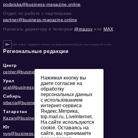
podpiska@business-magazine.online
Отдел по работе с партнерами
partner@business-magazine.online
Написать директору в телеграм
@mazov
или
MAX
16+
Сайт может содержать контент, не предназначенный для лиц младше 16-ти лет.
Региональные редакции
Центр
center@business-magazine.online
Нажимая кнопку вы
Урал
даете согласие на
ural@business-magazine.online
обработку
персональных данных
Сибирь
с использованием
siberia@business-magazine.online
интернет-сервиса
Яндекс.Метрика,
Татарстан
top.mail.ru, LiveInternet.
Kazan@business-magazine.online
На сайте используются
Юг
cookie. Оставаясь на
сайте, вы принимаете
yug@business-magazine.online