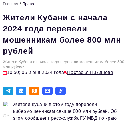
/
Главная
Право
Стиль жизни
Жители Кубани с начала
Цитаты
2024 года перевели
Аналитика
мошенникам более 800 млн
Главное
рублей
Интервью
Сделано в России
Жители Кубани с начала года перевели мошенникам более 800
млн рублей
10:50; 05 июня 2024 года
Настасья Никишова
Право
Точки роста
Авто
Жители Кубани в этом году перевели
Персона
кибермошенникам свыше 800 млн рублей. Об
© -
Инвестиции
этом сообщает пресс-служба ГУ МВД по краю.
Управление