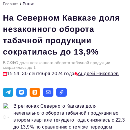
/
Главная
Рынки
Стиль жизни
На Северном Кавказе доля
Цитаты
незаконного оборота
Аналитика
табачной продукции
Главное
сократилась до 13,9%
Интервью
Сделано в России
В СКФО доля незаконного оборота табачной продукции
сократилась до 1
15:54; 30 сентября 2024 года
Андрей Николаев
Право
Точки роста
Авто
В регионах Северного Кавказа доля
Персона
нелегального оборота табачной продукции во
© -
Инвестиции
втором квартале текущего года снизилась с 22,3
до 13,9% по сравнению с тем же периодом
Управление