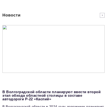
podpiska@business-magazine.online
Отдел по работе с партнерами
Новости
partner@business-magazine.online
В Волгоградской области планируют ввести второй
этап обхода областной столицы в составе
автодороги Р-22 «Каспий»
В Волгоградской области в 2024 году дорожники планирует