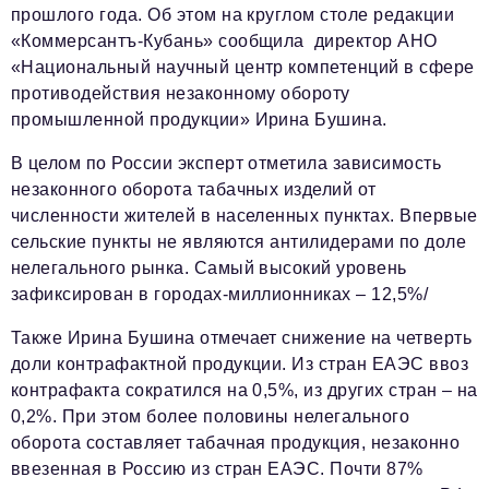
прошлого года. Об этом на круглом столе редакции
Красота и здоровье
«Коммерсантъ-Кубань» сообщила директор АНО
«Национальный научный центр компетенций в сфере
Энергетика
противодействия незаконному обороту
промышленной продукции» Ирина Бушина.
Недвижимость
Мнение
В целом по России эксперт отметила зависимость
незаконного оборота табачных изделий от
Технологии
численности жителей в населенных пунктах. Впервые
сельские пункты не являются антилидерами по доле
Политика
нелегального рынка. Самый высокий уровень
Промышленность
зафиксирован в городах-миллионниках – 12,5%/
Общество
Также Ирина Бушина отмечает снижение на четверть
доли контрафактной продукции. Из стран ЕАЭС ввоз
Транспорт
контрафакта сократился на 0,5%, из других стран – на
Ритейл
0,2%. При этом более половины нелегального
оборота составляет табачная продукция, незаконно
Телеком
ввезенная в Россию из стран ЕАЭС. Почти 87%