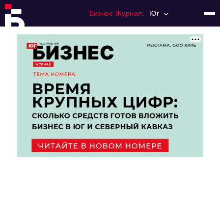
Бизнес Журнал:
Юг
Главная
Франчайзинг
Номера журнала
Контакты
Категории:
Рынки
Финансы
Тренды
Экономика
HoReCa