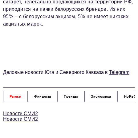
Социальная сфера
сигарет, нелегально продающихся на территории РФ,
приходится на пачки белорусских брендов. Из них
ЖКХ
95% – с белорусским акцизом, 5% не имеет никаких
акцизных марок.
Образование
Новости компании
Фоторепортажи
Авторские материалы
Видео
Деловые новости Юга и Северного Кавказа в
Telegram
Телефон редакции:
+7 495 727-01-67
Электронные почты редакции:
Рынки
Финансы
Тренды
Экономика
HoReC
Информационный отдел
info@business-magazine.online
Новости СМИ2
Новости СМИ2
Отдел рекламы
reklama@business-magazine.online
Отдел распространения/редакционная подписка