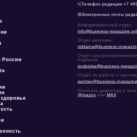
Телефон редакции:
+7 49
Электронные почты реда
а
Информационный отдел
info@business-magazine.onl
зни
Отдел рекламы
а
reklama@business-magazine
ю
Отдел распространения/р
в России
подписка
podpiska@business-magazin
та
Отдел по работе с партне
partner@business-magazine
ии
Написать директору в тел
ие
@mazov
или
MAX
 здоровье
ка
ость
ии
енность
о