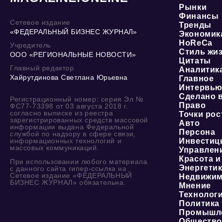
Рынки
Финансы
Сетевое издание
Тренды
«ФЕДЕРАЛЬНЫЙ БИЗНЕС ЖУРНАЛ»
Экономик
HoReCa
Учредитель
Стиль жи
ООО «РЕГИОНАЛЬНЫЕ НОВОСТИ»
Цитаты
Главный редактор
Аналитик
Хайрутдинова Светлана Юрьевна
Главное
Интервь
Сделано 
Регистрационный номер: серия Эл №
Право
ФС77-73398 от 03 августа 2018 г.
согласно выписке из реестра
Точки рос
зарегистрированных средств массовой
Авто
информации выдана Федеральной
Персона
службой по надзору в сфере связи,
информационных технологий и
Инвестиц
массовых коммуникаций.
Управлен
Красота и
При использовании любого материала
Энергети
с данного сайта гипер-ссылка на
Сетевое издание «ФЕДЕРАЛЬНЫЙ
Недвижим
БИЗНЕС ЖУРНАЛ» обязательна.
Мнение
Технолог
Политика
Промышл
Обществ