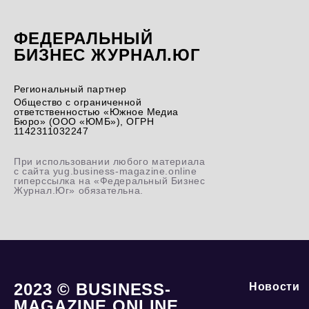
ФЕДЕРАЛЬНЫЙ
БИЗНЕС ЖУРНАЛ.ЮГ
Региональный партнер
Общество с ограниченной
ответственностью «Южное Медиа
Бюро» (ООО «ЮМБ»), ОГРН
1142311032247
При использовании любого материала
с сайта yug.business-magazine.online
гиперссылка на «Федеральный Бизнес
Журнал.Юг» обязательна.
2023 © BUSINESS-
Новости
MAGAZINE.ONLINE