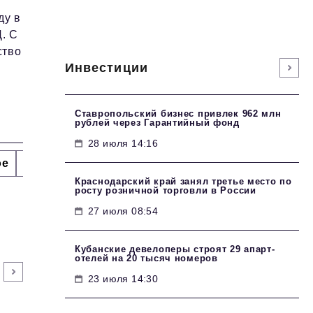
ду в
. С
ство
Инвестиции
Ставропольский бизнес привлек 962 млн
рублей через Гарантийный фонд
28 июля 14:16
ое
Интервью
Сделано в России
Право
Точки
Краснодарский край занял третье место по
росту розничной торговли в России
27 июля 08:54
Кубанские девелоперы строят 29 апарт-
отелей на 20 тысяч номеров
23 июля 14:30