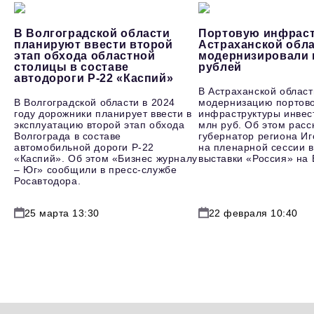
В Волгоградской области
Портовую инфраст
планируют ввести второй
Астраханской обл
этап обхода областной
модернизировали 
столицы в составе
рублей
автодороги Р-22 «Каспий»
В Астраханской област
В Волгоградской области в 2024
модернизацию портов
году дорожники планирует ввести в
инфраструктуры инвес
эксплуатацию второй этап обхода
млн руб. Об этом расс
Волгограда в составе
губернатор региона И
автомобильной дороги Р-22
на пленарной сессии в
«Каспий». Об этом «Бизнес журналу
выставки «Россия» на
– Юг» сообщили в пресс-службе
Росавтодора.
25 марта 13:30
22 февраля 10:40