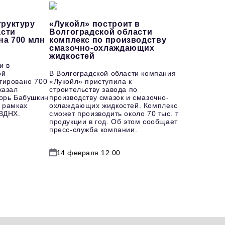
руктуру
«Лукойл» построит в
асти
Волгоградской области
на 700 млн
комплекс по производству
смазочно-охлаждающих
жидкостей
и в
ой
В Волгоградской области компания
тировано 700
«Лукойл» приступила к
казал
строительству завода по
горь Бабушкин
производству смазок и смазочно-
 рамках
охлаждающих жидкостей. Комплекс
 ВДНХ.
сможет производить около 70 тыс. т
продукции в год. Об этом сообщает
пресс-служба компании.
14 февраля 12:00