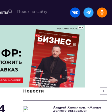
акты
Новости
4
Андрей Хлопянов: «Жилье
должно оставаться