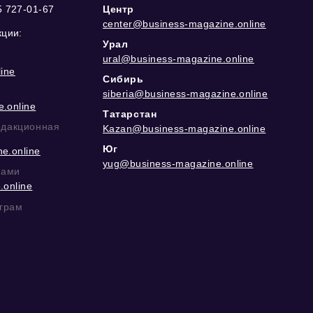
5 727-01-67
Центр
center@business-magazine.online
кции:
Урал
ural@business-magazine.online
ine
Сибирь
siberia@business-magazine.online
.online
Татарстан
едакционная
Kazan@business-magazine.online
Юг
e.online
yug@business-magazine.online
рами
.online
еграм