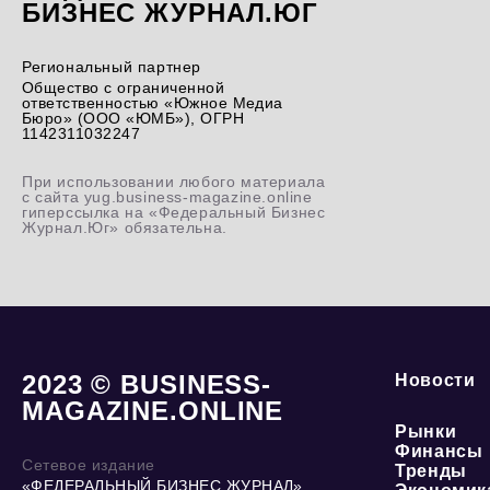
БИЗНЕС ЖУРНАЛ.ЮГ
Региональный партнер
Общество с ограниченной
ответственностью «Южное Медиа
Бюро» (ООО «ЮМБ»), ОГРН
1142311032247
При использовании любого материала
с сайта yug.business-magazine.online
гиперссылка на «Федеральный Бизнес
Журнал.Юг» обязательна.
2023 © BUSINESS-
Новости
MAGAZINE.ONLINE
Рынки
Финансы
Сетевое издание
Тренды
«ФЕДЕРАЛЬНЫЙ БИЗНЕС ЖУРНАЛ»