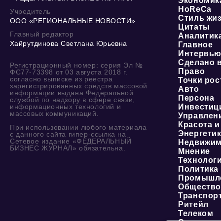
Экономик
HoReCa
Учредитель
Стиль жи
ООО «РЕГИОНАЛЬНЫЕ НОВОСТИ»
Цитаты
Главный редактор
Аналитик
Хайрутдинова Светлана Юрьевна
Главное
Интервь
Сделано 
Регистрационный номер: серия Эл №
Право
ФС77-73398 от 03 августа 2018 г.
согласно выписке из реестра
Точки рос
зарегистрированных средств массовой
Авто
информации выдана Федеральной
Персона
службой по надзору в сфере связи,
информационных технологий и
Инвестиц
массовых коммуникаций.
Управлен
Красота и
При использовании любого материала
Энергети
с данного сайта гипер-ссылка на
Сетевое издание «ФЕДЕРАЛЬНЫЙ
Недвижим
БИЗНЕС ЖУРНАЛ» обязательна.
Мнение
Технолог
Политика
Промышл
Обществ
Транспор
Ритейл
Телеком