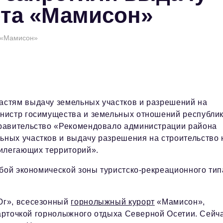
рта «Мамисон»
а «Мамисон»
астям выдачу земельных участков и разрешений на
инистр госимущества и земельных отношений республи
правительство «Рекомендовало администрации района
ьных участков и выдачу разрешения на строительство 
рилегающих территорий».
обой экономической зоны туристско-рекреационного тип
Юг», всесезонный
горнолыжный курорт
«Мамисон»,
карточкой горнолыжного отдыха Северной Осетии. Сейч