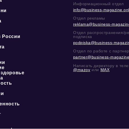
а
Информационный отдел
info@business-magazine.onl
зни
Отдел рекламы
а
reklama@business-magazine
ю
Отдел распространения/р
в России
подписка
podpiska@business-magazin
та
Отдел по работе с партне
partner@business-magazine
ии
Написать директору в тел
ие
@mazov
или
MAX
 здоровье
ка
ость
ии
енность
о
т