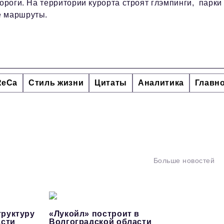
ороги. На территории курорта строят глэмпинги, парки
е маршруты.
ReCa
Стиль жизни
Цитаты
Аналитика
Главн
Больше новостей
руктуру
«Лукойл» построит в
асти
Волгоградской области