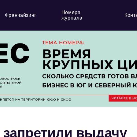
Номера
Франчайзинг
Конт
журнала
 запретили выдачу