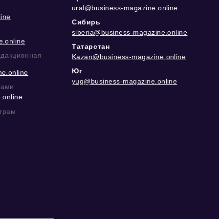
ural@business-magazine.online
ine
Сибирь
siberia@business-magazine.online
.online
Татарстан
едакционная
Kazan@business-magazine.online
Юг
e.online
yug@business-magazine.online
рами
.online
еграм