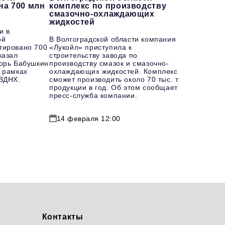
на 700 млн
комплекс по производству
смазочно-охлаждающих
жидкостей
и в
ой
В Волгоградской области компания
тировано 700
«Лукойл» приступила к
казал
строительству завода по
горь Бабушкин
производству смазок и смазочно-
 рамках
охлаждающих жидкостей. Комплекс
 ВДНХ.
сможет производить около 70 тыс. т
продукции в год. Об этом сообщает
пресс-служба компании.
14 февраля 12:00
Контакты