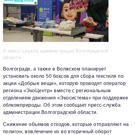
Красота и здоровье
Энергетика
Недвижимость
Мнение
© пресс-служба администрации Волгоградской
Технологии
области
Политика
Волгограде, а также в Волжском планирует
установить около 50 боксов для сбора текстиля по
Промышленность
акции «Добрые вещи», которую проводят оператор
Общество
региона «ЭкоЦентр» вместе с региональным
отделением движения «Экосистема» при поддержке
Транспорт
облкомприроды. Об этом сообщает пресс-служба
администрации Волгоградской области.
Ритейл
Снижение объемов отходов, которые отправляют на
Телеком
полигон, вовлечение их во вторичный оборот