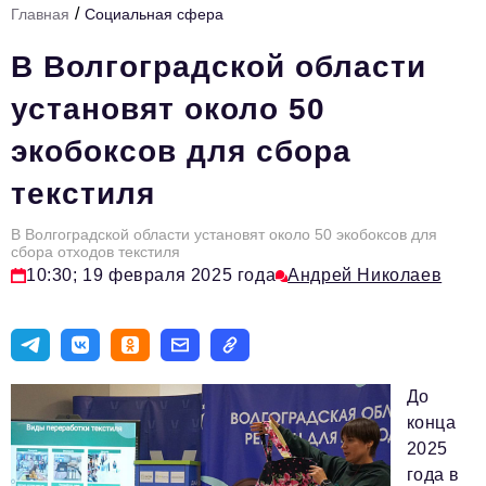
/
Главная
Социальная сфера
Стиль жизни
В Волгоградской области
Цитаты
установят около 50
Аналитика
экобоксов для сбора
Главное
текстиля
Интервью
Сделано в России
В Волгоградской области установят около 50 экобоксов для
сбора отходов текстиля
10:30; 19 февраля 2025 года
Андрей Николаев
Право
Точки роста
Авто
До
Персона
конца
Инвестиции
2025
года в
Управление