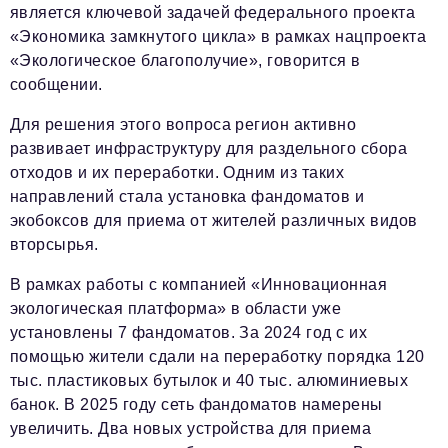
Социальная сфера
является ключевой задачей федерального проекта
«Экономика замкнутого цикла» в рамках нацпроекта
ЖКХ
«Экологическое благополучие», говорится в
Образование
сообщении.
Новости компании
Для решения этого вопроса регион активно
развивает инфраструктуру для раздельного сбора
Фоторепортажи
отходов и их переработки. Одним из таких
Авторские материалы
направлений стала установка фандоматов и
экобоксов для приема от жителей различных видов
Видео
вторсырья.
Телефон редакции:
+7 495 727-01-67
В рамках работы с компанией «Инновационная
экологическая платформа» в области уже
Электронные почты редакции:
установлены 7 фандоматов. За 2024 год с их
Информационный отдел
помощью жители сдали на переработку порядка 120
info@business-magazine.online
тыс. пластиковых бутылок и 40 тыс. алюминиевых
Отдел рекламы
банок. В 2025 году сеть фандоматов намерены
reklama@business-magazine.online
увеличить. Два новых устройства для приема
Отдел распространения/редакционная подписка