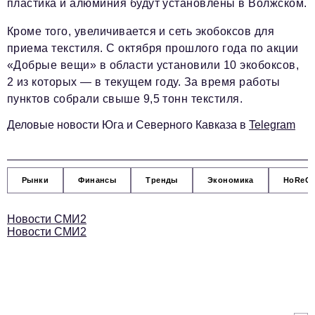
пластика и алюминия будут установлены в Волжском.
podpiska@business-magazine.online
Кроме того, увеличивается и сеть экобоксов для
Отдел по работе с партнерами
приема текстиля. С октября прошлого года по акции
partner@business-magazine.online
«Добрые вещи» в области установили 10 экобоксов,
2 из которых — в текущем году. За время работы
пунктов собрали свыше 9,5 тонн текстиля.
Деловые новости Юга и Северного Кавказа в
Telegram
Рынки
Финансы
Тренды
Экономика
HoReC
Новости СМИ2
Новости СМИ2