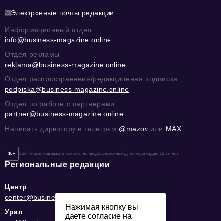
Электронные почты редакции:
Информационный отдел
info@business-magazine.online
Отдел рекламы
reklama@business-magazine.online
Отдел распространения/редакционная подписка
podpiska@business-magazine.online
Отдел по работе с партнерами
partner@business-magazine.online
Написать директору в телеграм
@mazov
или
MAX
16+
Сайт может содержать контент, не предназначенный для лиц младше 16-ти лет.
Региональные редакции
Центр
center@business-magazine.online
Нажимая кнопку вы
Урал
даете согласие на