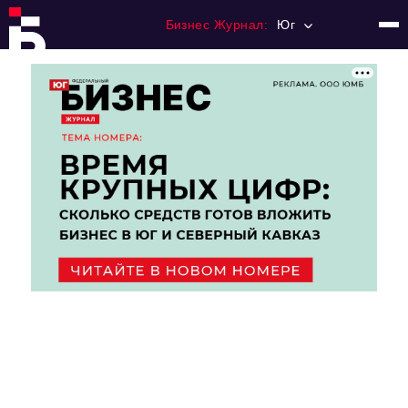
Бизнес Журнал:
Юг
Главная
Франчайзинг
Номера журнала
Контакты
Категории:
Рынки
Финансы
Тренды
Экономика
HoReCa