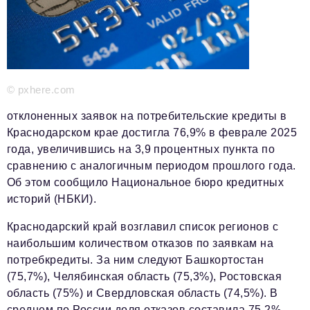
Красота и здоровье
Энергетика
Недвижимость
© pxhere.com
Мнение
отклоненных заявок на потребительские кредиты в
Технологии
Краснодарском крае достигла 76,9% в феврале 2025
года, увеличившись на 3,9 процентных пункта по
Политика
сравнению с аналогичным периодом прошлого года.
Промышленность
Об этом сообщило Национальное бюро кредитных
историй (НБКИ).
Общество
Краснодарский край возглавил список регионов с
Транспорт
наибольшим количеством отказов по заявкам на
потребкредиты. За ним следуют Башкортостан
Ритейл
(75,7%), Челябинская область (75,3%), Ростовская
Телеком
область (75%) и Свердловская область (74,5%). В
среднем по России доля отказов составила 75,2%,