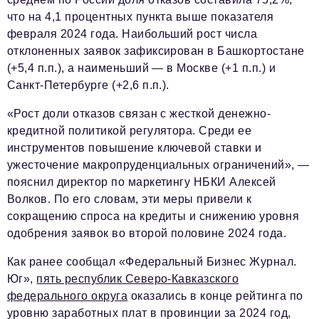
Социальная сфера
что на 4,1 процентных пункта выше показателя
ЖКХ
февраля 2024 года. Наибольший рост числа
отклоненных заявок зафиксирован в Башкортостане
Образование
(+5,4 п.п.), а наименьший — в Москве (+1 п.п.) и
Новости компании
Санкт-Петербурге (+2,6 п.п.).
Фоторепортажи
«Рост доли отказов связан с жесткой денежно-
кредитной политикой регулятора. Среди ее
Авторские материалы
инструментов повышение ключевой ставки и
ужесточение макропруденциальных ограничений», —
Видео
пояснил директор по маркетингу НБКИ Алексей
Телефон редакции:
+7 495 727-01-67
Волков. По его словам, эти меры привели к
сокращению спроса на кредиты и снижению уровня
Электронные почты редакции:
одобрения заявок во второй половине 2024 года.
Информационный отдел
info@business-magazine.online
Как ранее сообщал «Федеральный Бизнес Журнал.
Юг»,
пять республик Северо-Кавказского
Отдел рекламы
федерального округа
оказались в конце рейтинга по
reklama@business-magazine.online
уровню заработных плат в провинции за 2024 год,
Отдел распространения/редакционная подписка