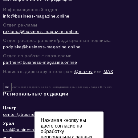
Информационный отдел
info@business-magazine.online
Отдел рекламы
reklama@business-magazine.online
Отдел распространения/редакционная подписка
podpiska@business-magazine.online
Отдел по работе с партнерами
partner@business-magazine.online
Написать директору в телеграм
@mazov
или
MAX
16+
Сайт может содержать контент, не предназначенный для лиц младше 16-ти лет.
Региональные редакции
Центр
center@business-magazine.online
Нажимая кнопку вы
Урал
даете согласие на
ural@business-magazine.online
обработку
персональных данных