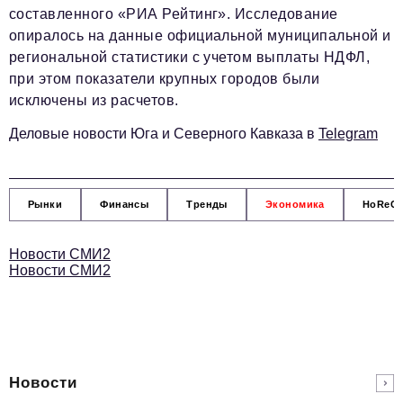
составленного «РИА Рейтинг». Исследование
podpiska@business-magazine.online
опиралось на данные официальной муниципальной и
Отдел по работе с партнерами
региональной статистики с учетом выплаты НДФЛ,
partner@business-magazine.online
при этом показатели крупных городов были
исключены из расчетов.
Деловые новости Юга и Северного Кавказа в
Telegram
Рынки
Финансы
Тренды
Экономика
HoReC
Новости СМИ2
Новости СМИ2
Новости