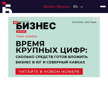
Бизнес Журнал:
Юг
Главная
Франчайзинг
Номера журнала
Контакты
Категории:
Рынки
Финансы
Тренды
Экономика
HoReCa