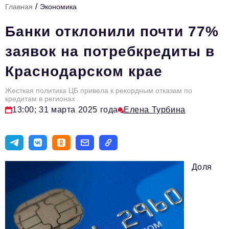
/
Главная
Экономика
Стиль жизни
Банки отклонили почти 77%
Цитаты
заявок на потребкредиты в
Аналитика
Краснодарском крае
Главное
Жесткая политика ЦБ привела к рекордным отказам по
Интервью
кредитам в регионах
13:00; 31 марта 2025 года
Елена Турбина
Сделано в России
Право
Точки роста
Доля
Авто
Персона
Инвестиции
Управление