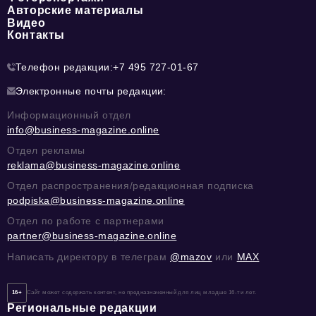
Авторские материалы
Видео
Контакты
Телефон редакции:
+7 495 727-01-67
Электронные почты редакции:
Информационный отдел
info@business-magazine.online
Отдел рекламы
reklama@business-magazine.online
Отдел распространения/редакционная подписка
podpiska@business-magazine.online
Отдел по работе с партнерами
partner@business-magazine.online
Написать директору в телеграм
@mazov
или
MAX
16+
Сайт может содержать контент, не предназначенный для лиц младше 16-ти лет.
Региональные редакции