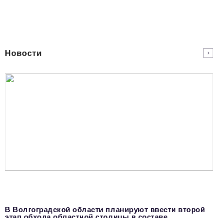
podpiska@business-magazine.online
Отдел по работе с партнерами
partner@business-magazine.online
Новости
В Волгоградской области планируют ввести второй
этап обхода областной столицы в составе