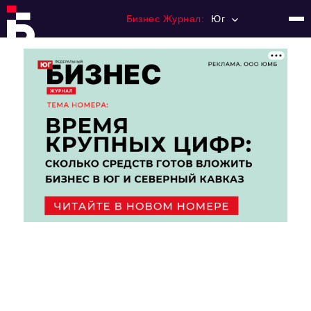
Бизнес Журнал:
Юг
Главная
Франчайзинг
Номера журнала
Контакты
Категории:
Рынки
Финансы
Тренды
Экономика
HoReCa