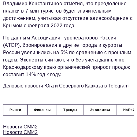
Социальная сфера
Владимир Константинов отметил, что преодоление
планки в 7 млн туристов будет значительным
ЖКХ
достижением, учитывая отсутствие авиасообщения с
Образование
Крымом с февраля 2022 года.
Новости компании
По данным Ассоциации туроператоров России
(АТОР), бронирования в другие города и курорты
Фоторепортажи
России увеличились на 5% по сравнению с прошлым
Авторские материалы
годом. Эксперты считают, что без учета данных по
Краснодарскому краю органический прирост продаж
Видео
составит 14% год к году.
Телефон редакции:
+7 495 727-01-67
Деловые новости Юга и Северного Кавказа в
Telegram
Электронные почты редакции:
Информационный отдел
Рынки
Финансы
Тренды
Экономика
HoReC
info@business-magazine.online
Отдел рекламы
Новости СМИ2
reklama@business-magazine.online
Новости СМИ2
Отдел распространения/редакционная подписка