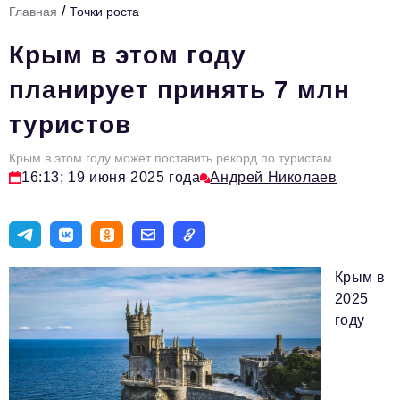
/
Главная
Точки роста
Стиль жизни
Крым в этом году
Цитаты
планирует принять 7 млн
Аналитика
туристов
Главное
Крым в этом году может поставить рекорд по туристам
Интервью
16:13; 19 июня 2025 года
Андрей Николаев
Сделано в России
Право
Точки роста
Крым в
Авто
2025
году
Персона
Инвестиции
Управление