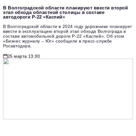
podpiska@business-magazine.online
В Волгоградской области планируют ввести второй
этап обхода областной столицы в составе
Отдел по работе с партнерами
автодороги Р-22 «Каспий»
partner@business-magazine.online
В Волгоградской области в 2024 году дорожники планирует
ввести в эксплуатацию второй этап обхода Волгограда в
составе автомобильной дороги Р-22 «Каспий». Об этом
«Бизнес журналу – Юг» сообщили в пресс-службе
Росавтодора.
25 марта 13:30