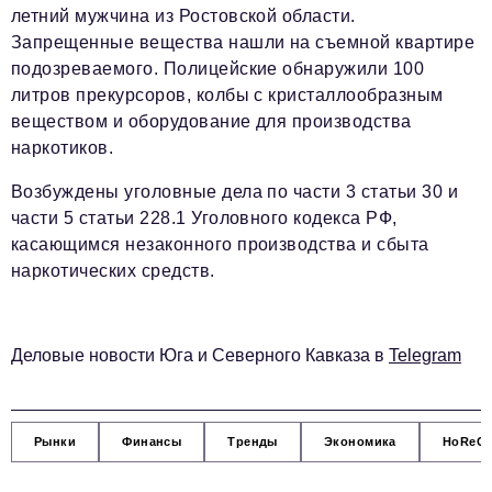
летний мужчина из Ростовской области.
Красота и здоровье
Запрещенные вещества нашли на съемной квартире
подозреваемого. Полицейские обнаружили 100
Энергетика
литров прекурсоров, колбы с кристаллообразным
Недвижимость
веществом и оборудование для производства
наркотиков.
Мнение
Возбуждены уголовные дела по части 3 статьи 30 и
Технологии
части 5 статьи 228.1 Уголовного кодекса РФ,
касающимся незаконного производства и сбыта
Политика
наркотических средств.
Промышленность
Общество
Деловые новости Юга и Северного Кавказа в
Telegram
Транспорт
Ритейл
Рынки
Финансы
Тренды
Экономика
HoReC
Телеком