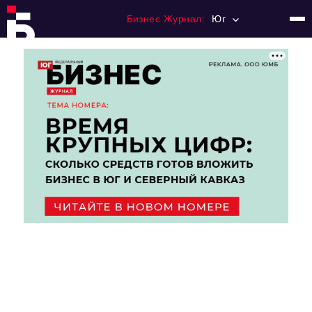
Бизнес Журнал:
Юг
Главная
Франчайзинг
Номера журнала
Контакты
Категории:
Рынки
Финансы
Тренды
Экономика
HoReCa