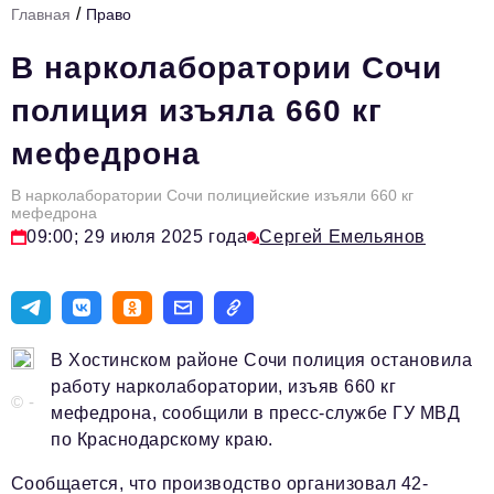
/
Главная
Право
Стиль жизни
В нарколаборатории Сочи
Цитаты
полиция изъяла 660 кг
Аналитика
мефедрона
Главное
В нарколаборатории Сочи полициейские изъяли 660 кг
Интервью
мефедрона
09:00; 29 июля 2025 года
Сергей Емельянов
Сделано в России
Право
Точки роста
В Хостинском районе Сочи полиция остановила
Авто
работу нарколаборатории, изъяв 660 кг
© -
Персона
мефедрона, сообщили в пресс-службе ГУ МВД
по Краснодарскому краю.
Инвестиции
Сообщается, что производство организовал 42-
Управление