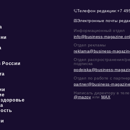
Телефон редакции:
+7 49
Электронные почты реда
а
Информационный отдел
info@business-magazine.onl
зни
Отдел рекламы
а
reklama@business-magazine
ю
Отдел распространения/р
в России
подписка
podpiska@business-magazin
та
Отдел по работе с партне
partner@business-magazine
ии
Написать директору в тел
ие
@mazov
или
MAX
 здоровье
ка
ость
ии