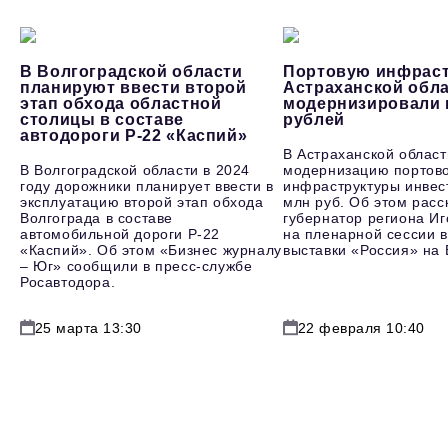
В Волгоградской области
Портовую инфраст
планируют ввести второй
Астраханской обл
этап обхода областной
модернизировали 
столицы в составе
рублей
автодороги Р-22 «Каспий»
В Астраханской област
В Волгоградской области в 2024
модернизацию портов
году дорожники планирует ввести в
инфраструктуры инвес
эксплуатацию второй этап обхода
млн руб. Об этом расс
Волгограда в составе
губернатор региона И
автомобильной дороги Р-22
на пленарной сессии в
«Каспий». Об этом «Бизнес журналу
выставки «Россия» на
– Юг» сообщили в пресс-службе
Росавтодора.
25 марта 13:30
22 февраля 10:40