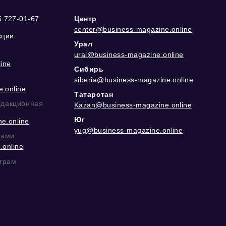
5 727-01-67
Центр
center@business-magazine.online
кции:
Урал
ural@business-magazine.online
ine
Сибирь
siberia@business-magazine.online
.online
Татарстан
едакционная
Kazan@business-magazine.online
Юг
e.online
yug@business-magazine.online
рами
.online
еграм