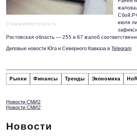
Ранее н
жаловал
Сбой.РФ
июля ли
© www.perfectstock.ru
зафикс
Ростовская область — 255 и 67 жалоб соответствен
Деловые новости Юга и Северного Кавказа в
Telegram
Рынки
Финансы
Тренды
Экономика
Ho
Новости СМИ2
Новости СМИ2
Новости