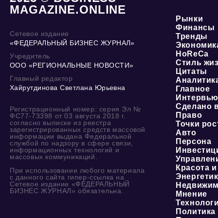
MAGAZINE.ONLINE
Рынки
Финансы
Сетевое издание
Тренды
«ФЕДЕРАЛЬНЫЙ БИЗНЕС ЖУРНАЛ»
Экономик
HoReCa
Учредитель
Стиль жи
ООО «РЕГИОНАЛЬНЫЕ НОВОСТИ»
Цитаты
Главный редактор
Аналитик
Хайрутдинова Светлана Юрьевна
Главное
Интервь
Сделано 
Регистрационный номер: серия Эл №
Право
ФС77-73398 от 03 августа 2018 г.
согласно выписке из реестра
Точки рос
зарегистрированных средств массовой
Авто
информации выдана Федеральной
Персона
службой по надзору в сфере связи,
информационных технологий и
Инвестиц
массовых коммуникаций.
Управлен
Красота и
При использовании любого материала
Энергети
с данного сайта гипер-ссылка на
Сетевое издание «ФЕДЕРАЛЬНЫЙ
Недвижим
БИЗНЕС ЖУРНАЛ» обязательна.
Мнение
Технолог
Политика