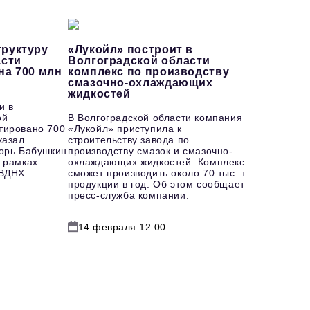
руктуру
«Лукойл» построит в
асти
Волгоградской области
на 700 млн
комплекс по производству
смазочно-охлаждающих
жидкостей
и в
ой
В Волгоградской области компания
тировано 700
«Лукойл» приступила к
казал
строительству завода по
горь Бабушкин
производству смазок и смазочно-
 рамках
охлаждающих жидкостей. Комплекс
 ВДНХ.
сможет производить около 70 тыс. т
продукции в год. Об этом сообщает
пресс-служба компании.
14 февраля 12:00