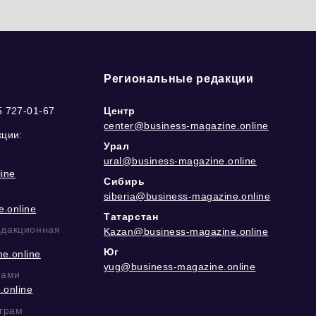
Региональные редакции
5 727-01-67
Центр
center@business-magazine.online
кции:
Урал
ural@business-magazine.online
ine
Сибирь
siberia@business-magazine.online
.online
Татарстан
едакционная
Kazan@business-magazine.online
Юг
e.online
yug@business-magazine.online
рами
.online
еграм