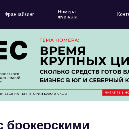
Номера
Франчайзинг
Конт
журнала
с брокерскими