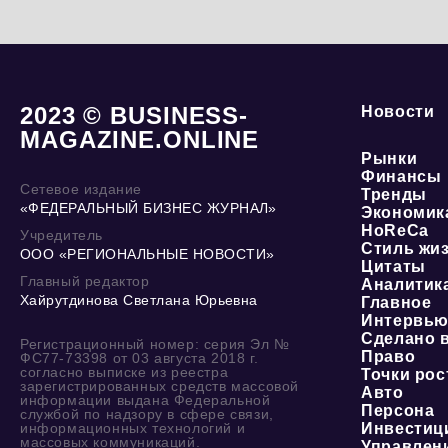
2023 © BUSINESS-
Новости
MAGAZINE.ONLINE
Рынки
Финансы
Сетевое издание
Тренды
«ФЕДЕРАЛЬНЫЙ БИЗНЕС ЖУРНАЛ»
Экономик
HoReCa
Учредитель
Стиль жи
ООО «РЕГИОНАЛЬНЫЕ НОВОСТИ»
Цитаты
Главный редактор
Аналитик
Хайрутдинова Светлана Юрьевна
Главное
Интервь
Сделано 
Регистрационный номер: серия Эл №
Право
ФС77-73398 от 03 августа 2018 г.
согласно выписке из реестра
Точки рос
зарегистрированных средств массовой
Авто
информации выдана Федеральной
Персона
службой по надзору в сфере связи,
информационных технологий и
Инвестиц
массовых коммуникаций.
Управлен