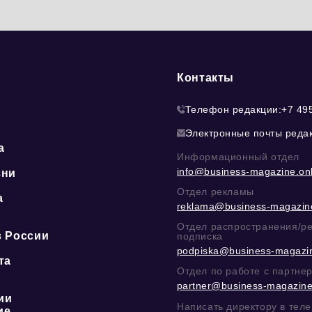
Контакты
Телефон редакции:
+7 49
Электронные почты реда
а
Информационный отдел
info@business-magazine.onl
зни
Отдел рекламы
а
reklama@business-magazine
ю
Отдел распространения/р
в России
подписка
podpiska@business-magazin
та
Отдел по работе с партне
partner@business-magazine
ии
Написать директору в тел
ие