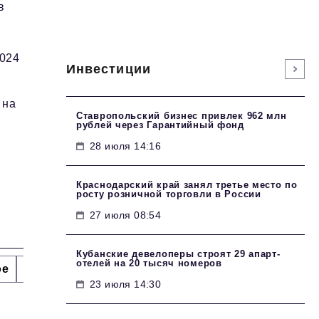
в
2024
Инвестиции
 на
Ставропольский бизнес привлек 962 млн
рублей через Гарантийный фонд
28 июля 14:16
Краснодарский край занял третье место по
росту розничной торговли в России
27 июля 08:54
Кубанские девелоперы строят 29 апарт-
отелей на 20 тысяч номеров
ое
Интервью
Сделано в России
Право
Точки
23 июля 14:30