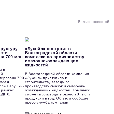
Больше новостей
руктуру
«Лукойл» построит в
асти
Волгоградской области
на 700 млн
комплекс по производству
смазочно-охлаждающих
жидкостей
и в
ой
В Волгоградской области компания
тировано 700
«Лукойл» приступила к
казал
строительству завода по
горь Бабушкин
производству смазок и смазочно-
 рамках
охлаждающих жидкостей. Комплекс
 ВДНХ.
сможет производить около 70 тыс. т
продукции в год. Об этом сообщает
пресс-служба компании.
14 февраля 12:00