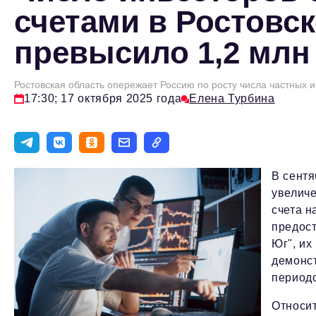
счетами в Ростовс
превысило 1,2 млн
Ростовская область опережает Россию по росту числа частных 
17:30; 17 октября 2025 года
Елена Турбина
В сентя
увеличе
счета н
предос
Юг", их
демонст
периодо
Относи