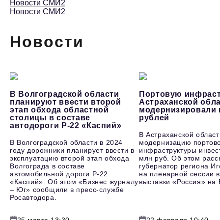
Новости СМИ2
Новости СМИ2
Новости
В Волгоградской области
Портовую инфраст
планируют ввести второй
Астраханской обл
этап обхода областной
модернизировали 
столицы в составе
рублей
автодороги Р-22 «Каспий»
В Астраханской област
В Волгоградской области в 2024
модернизацию портов
году дорожники планирует ввести в
инфраструктуры инвес
эксплуатацию второй этап обхода
млн руб. Об этом расс
Волгограда в составе
губернатор региона И
автомобильной дороги Р-22
на пленарной сессии в
«Каспий». Об этом «Бизнес журналу
выставки «Россия» на
– Юг» сообщили в пресс-службе
Росавтодора.
25 марта 13:30
22 февраля 10:40