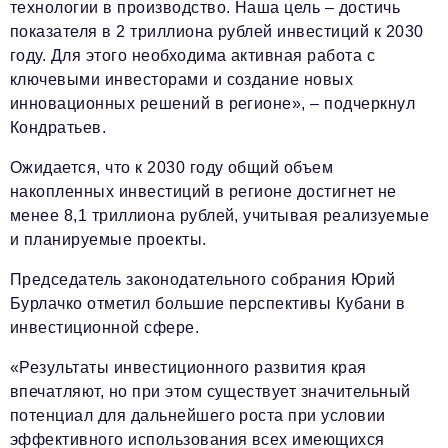
Социальная сфера
технологии в производство. Наша цель – достичь
показателя в 2 триллиона рублей инвестиций к 2030
ЖКХ
году. Для этого необходима активная работа с
ключевыми инвесторами и создание новых
Образование
инновационных решений в регионе», – подчеркнул
Новости компании
Кондратьев.
Фоторепортажи
Ожидается, что к 2030 году общий объем
накопленных инвестиций в регионе достигнет не
Авторские материалы
менее 8,1 триллиона рублей, учитывая реализуемые
Видео
и планируемые проекты.
Телефон редакции:
+7 495 727-01-67
Председатель законодательного собрания Юрий
Бурлачко отметил большие перспективы Кубани в
Электронные почты редакции:
инвестиционной сфере.
Информационный отдел
info@business-magazine.online
«Результаты инвестиционного развития края
впечатляют, но при этом существует значительный
Отдел рекламы
потенциал для дальнейшего роста при условии
reklama@business-magazine.online
эффективного использования всех имеющихся
Отдел распространения/редакционная подписка