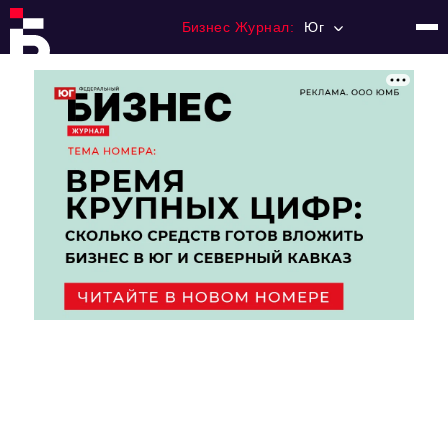
Бизнес Журнал:
Юг
Главная
Франчайзинг
Номера журнала
Контакты
Категории:
Рынки
Финансы
Тренды
Экономика
HoReCa