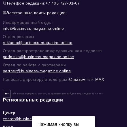
Телефон редакции:
+7 495 727-01-67
Электронные почты редакции:
Информационный отдел
info@business-magazine.online
Отдел рекламы
reklama@business-magazine.online
Отдел распространения/редакционная подписка
podpiska@business-magazine.online
Отдел по работе с партнерами
partner@business-magazine.online
Написать директору в телеграм
@mazov
или
MAX
16+
Сайт может содержать контент, не предназначенный для лиц младше 16-ти лет.
Региональные редакции
Центр
center@business-magazine.online
Нажимая кнопку вы