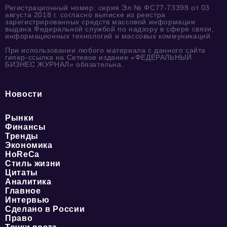
Регистрационный номер: серия Эл № ФС77-73398 от 03
августа 2018 г. согласно выписке из реестра
зарегистрированных средств массовой информации
выдана Федеральной службой по надзору в сфере связи,
информационных технологий и массовых коммуникаций.
При использовании любого материала с данного сайта
гипер-ссылка на Сетевое издание «ФЕДЕРАЛЬНЫЙ
БИЗНЕС ЖУРНАЛ» обязательна.
Новости
Рынки
Финансы
Тренды
Экономика
HoReCa
Стиль жизни
Цитаты
Аналитика
Главное
Интервью
Сделано в России
Право