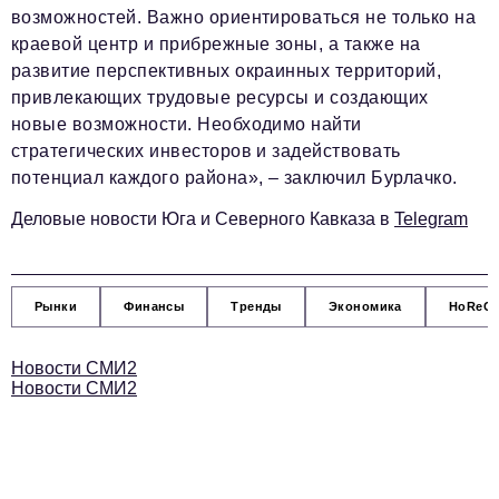
возможностей. Важно ориентироваться не только на
podpiska@business-magazine.online
краевой центр и прибрежные зоны, а также на
Отдел по работе с партнерами
развитие перспективных окраинных территорий,
partner@business-magazine.online
привлекающих трудовые ресурсы и создающих
новые возможности. Необходимо найти
стратегических инвесторов и задействовать
потенциал каждого района», – заключил Бурлачко.
Деловые новости Юга и Северного Кавказа в
Telegram
Рынки
Финансы
Тренды
Экономика
HoReC
Новости СМИ2
Новости СМИ2