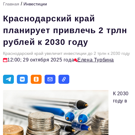
/
Главная
Инвестиции
Стиль жизни
Краснодарский край
Цитаты
планирует привлечь 2 трлн
Аналитика
рублей к 2030 году
Главное
Краснодарский край увеличит инвестиции до 2 трлн к 2030 году
Интервью
12:00; 29 октября 2025 года
Елена Турбина
Сделано в России
Право
Точки роста
К 2030
Авто
году в
Персона
Инвестиции
Управление