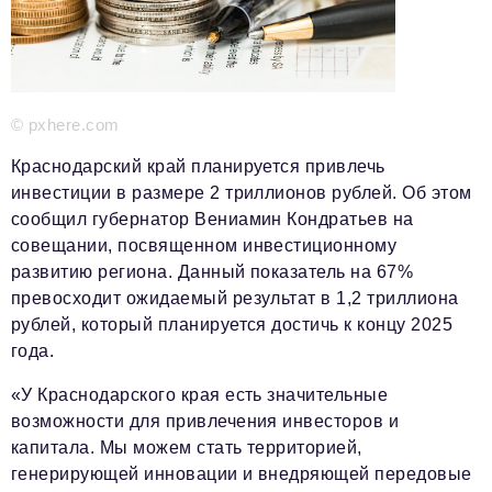
Красота и здоровье
Энергетика
Недвижимость
© pxhere.com
Мнение
Краснодарский край планируется привлечь
инвестиции в размере 2 триллионов рублей. Об этом
Технологии
сообщил губернатор Вениамин Кондратьев на
совещании, посвященном инвестиционному
Политика
развитию региона. Данный показатель на 67%
Промышленность
превосходит ожидаемый результат в 1,2 триллиона
рублей, который планируется достичь к концу 2025
Общество
года.
Транспорт
«У Краснодарского края есть значительные
Ритейл
возможности для привлечения инвесторов и
капитала. Мы можем стать территорией,
Телеком
генерирующей инновации и внедряющей передовые