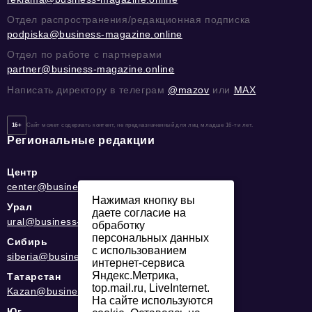
Отдел распространения/редакционная подписка
podpiska@business-magazine.online
Отдел по работе с партнерами
partner@business-magazine.online
Написать директору в телеграм
@mazov
или
MAX
16+
Сайт может содержать контент, не предназначенный для лиц младше 16-ти лет.
Региональные редакции
Центр
center@business-magazine.online
Нажимая кнопку вы
Урал
даете согласие на
ural@business-magazine.online
обработку
персональных данных
Сибирь
с использованием
siberia@business-magazine.online
интернет-сервиса
Яндекс.Метрика,
Татарстан
top.mail.ru, LiveInternet.
Kazan@business-magazine.online
На сайте используются
Юг