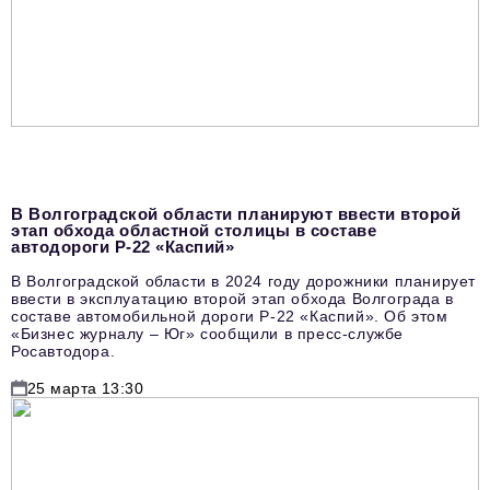
podpiska@business-magazine.online
Отдел по работе с партнерами
partner@business-magazine.online
В Волгоградской области планируют ввести второй
этап обхода областной столицы в составе
автодороги Р-22 «Каспий»
В Волгоградской области в 2024 году дорожники планирует
ввести в эксплуатацию второй этап обхода Волгограда в
составе автомобильной дороги Р-22 «Каспий». Об этом
«Бизнес журналу – Юг» сообщили в пресс-службе
Росавтодора.
25 марта 13:30