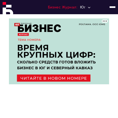
Бизнес Журнал:
Юг
Главная
Франчайзинг
Номера журнала
Контакты
Категории:
Рынки
Финансы
Тренды
Экономика
HoReCa