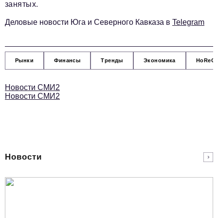
Социальная сфера
занятых.
ЖКХ
Деловые новости Юга и Северного Кавказа в
Telegram
Образование
Новости компании
Рынки
Финансы
Тренды
Экономика
HoReC
Фоторепортажи
Новости СМИ2
Авторские материалы
Новости СМИ2
Видео
Телефон редакции:
+7 495 727-01-67
Электронные почты редакции:
Новости
Информационный отдел
info@business-magazine.online
Отдел рекламы
reklama@business-magazine.online
Отдел распространения/редакционная подписка