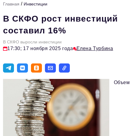
/
Главная
Инвестиции
Стиль жизни
В СКФО рост инвестиций
Цитаты
составил 16%
Аналитика
В СКФО выросли инвестиции
Главное
17:30; 17 ноября 2025 года
Елена Турбина
Интервью
Сделано в России
Право
Объем
Точки роста
Авто
Персона
Инвестиции
Управление