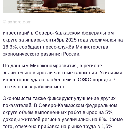
Красота и здоровье
Энергетика
© pxhere.com
Недвижимость
инвестиций в Северо-Кавказском федеральном
округе за январь-сентябрь 2025 года увеличился на
Мнение
16,3%, сообщает пресс-служба Министерства
экономического развития России.
Технологии
Политика
По данным Минэкономразвития, в регионе
значительно выросли частные вложения. Усилиями
Промышленность
инвесторов удалось обеспечить СКФО порядка 7
тысяч новых рабочих мест.
Общество
Экономисты также фиксируют улучшение других
Транспорт
показателей. В Северо-Кавказском федеральном
Ритейл
округе объём выполненных работ вырос на 5%,
доходы жителей региона увеличились на 8%. Кроме
Телеком
того, отмечена прибавка на рынке труда в 1,5%