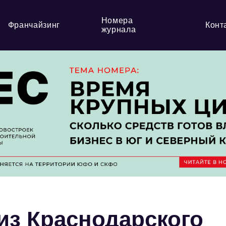
Номера
Франчайзинг
Конт
журнала
из Краснодарского