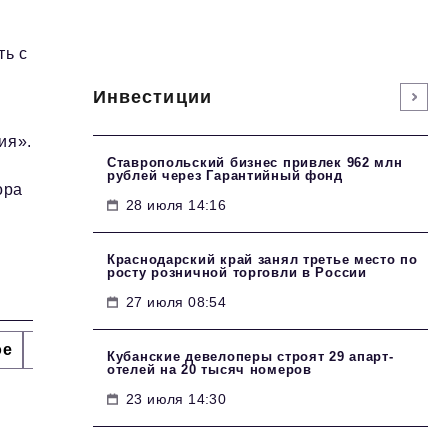
ть с
и
Инвестиции
ия».
Ставропольский бизнес привлек 962 млн
рублей через Гарантийный фонд
ора
28 июля 14:16
Краснодарский край занял третье место по
росту розничной торговли в России
27 июля 08:54
ое
Интервью
Сделано в России
Право
Точки
Кубанские девелоперы строят 29 апарт-
отелей на 20 тысяч номеров
23 июля 14:30