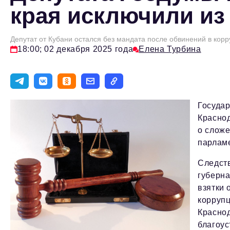
края исключили из
Депутат от Кубани остался без мандата после обвинений в кор
18:00; 02 декабря 2025 года
Елена Турбина
Государ
Краснод
о слож
парламе
Следств
губерна
взятки 
корруп
Краснод
благоус