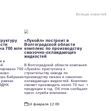
Больше новостей
руктуру
«Лукойл» построит в
асти
Волгоградской области
на 700 млн
комплекс по производству
смазочно-охлаждающих
жидкостей
и в
ой
В Волгоградской области компания
тировано 700
«Лукойл» приступила к
казал
строительству завода по
горь Бабушкин
производству смазок и смазочно-
 рамках
охлаждающих жидкостей. Комплекс
 ВДНХ.
сможет производить около 70 тыс. т
продукции в год. Об этом сообщает
пресс-служба компании.
14 февраля 12:00