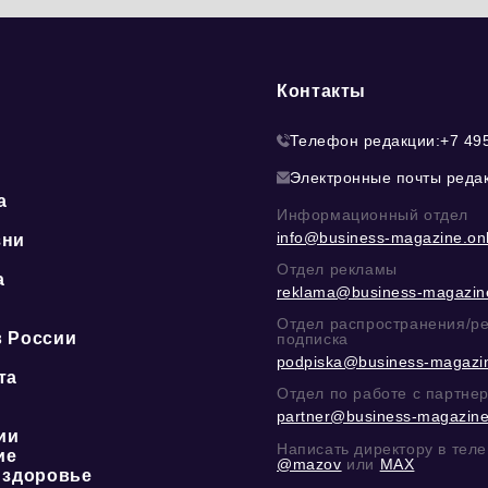
Контакты
Телефон редакции:
+7 49
Электронные почты реда
а
Информационный отдел
info@business-magazine.onl
зни
Отдел рекламы
а
reklama@business-magazine
ю
Отдел распространения/р
в России
подписка
podpiska@business-magazin
та
Отдел по работе с партне
partner@business-magazine
ии
Написать директору в тел
ие
@mazov
или
MAX
 здоровье