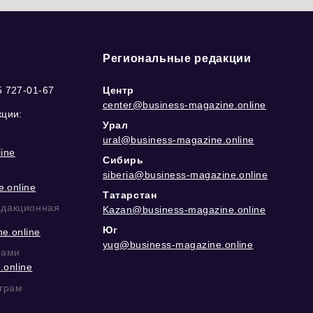
Региональные редакции
5 727-01-67
Центр
center@business-magazine.online
кции:
Урал
ural@business-magazine.online
ine
Сибирь
siberia@business-magazine.online
.online
Татарстан
едакционная
Kazan@business-magazine.online
Юг
e.online
yug@business-magazine.online
рами
.online
еграм