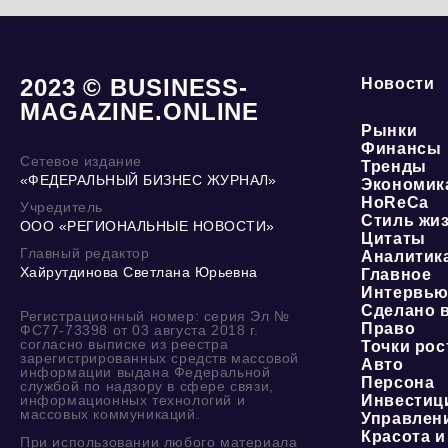
2023 © BUSINESS-
Новости
MAGAZINE.ONLINE
Рынки
Финансы
Сетевое издание
Тренды
«ФЕДЕРАЛЬНЫЙ БИЗНЕС ЖУРНАЛ»
Экономик
HoReCa
Учредитель
Стиль жи
ООО «РЕГИОНАЛЬНЫЕ НОВОСТИ»
Цитаты
Главный редактор
Аналитик
Хайрутдинова Светлана Юрьевна
Главное
Интервь
Сделано 
Регистрационный номер: серия Эл №
Право
ФС77-73398 от 03 августа 2018 г.
согласно выписке из реестра
Точки рос
зарегистрированных средств массовой
Авто
информации выдана Федеральной
Персона
службой по надзору в сфере связи,
информационных технологий и
Инвестиц
массовых коммуникаций.
Управлен
Красота и
При использовании любого материала