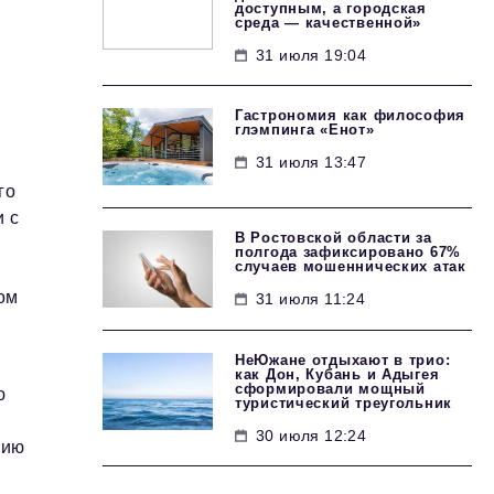
доступным, а городская
среда — качественной»
31 июля 19:04
Гастрономия как философия
глэмпинга «Енот»
31 июля 13:47
го
 с
В Ростовской области за
полгода зафиксировано 67%
случаев мошеннических атак
ом
31 июля 11:24
НеЮжане отдыхают в трио:
как Дон, Кубань и Адыгея
сформировали мощный
ю
туристический треугольник
30 июля 12:24
цию