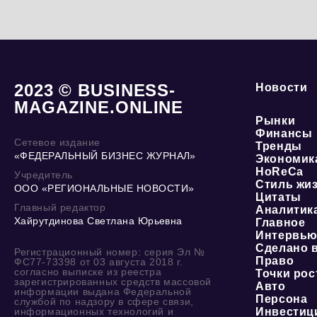
2023 © BUSINESS-
Новости
MAGAZINE.ONLINE
Рынки
Финансы
Сетевое издание
Тренды
«ФЕДЕРАЛЬНЫЙ БИЗНЕС ЖУРНАЛ»
Экономик
HoReCa
Учредитель
Стиль жи
ООО «РЕГИОНАЛЬНЫЕ НОВОСТИ»
Цитаты
Главный редактор
Аналитик
Хайрутдинова Светлана Юрьевна
Главное
Интервь
Сделано 
Регистрационный номер: серия Эл №
Право
ФС77-73398 от 03 августа 2018 г.
согласно выписке из реестра
Точки рос
зарегистрированных средств массовой
Авто
информации выдана Федеральной
Персона
службой по надзору в сфере связи,
информационных технологий и
Инвестиц