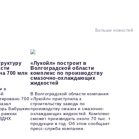
Больше новостей
руктуру
«Лукойл» построит в
асти
Волгоградской области
на 700 млн
комплекс по производству
смазочно-охлаждающих
жидкостей
и в
ой
В Волгоградской области компания
тировано 700
«Лукойл» приступила к
казал
строительству завода по
горь Бабушкин
производству смазок и смазочно-
 рамках
охлаждающих жидкостей. Комплекс
 ВДНХ.
сможет производить около 70 тыс. т
продукции в год. Об этом сообщает
пресс-служба компании.