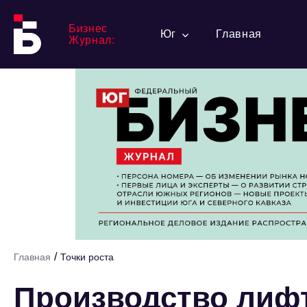
Бизнес
Юг
Главная
Журнал:
/
Главная
Точки роста
Производство лифт