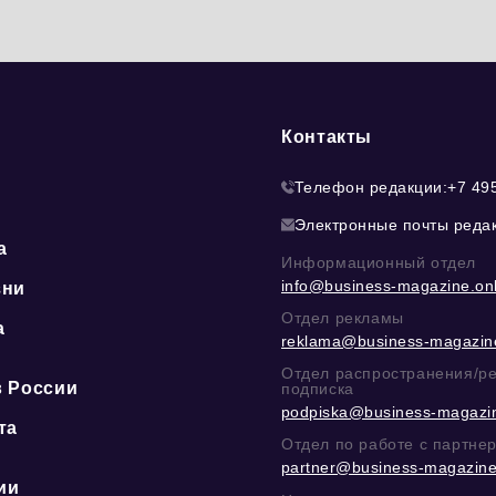
Контакты
Телефон редакции:
+7 49
Электронные почты реда
а
Информационный отдел
info@business-magazine.onl
зни
Отдел рекламы
а
reklama@business-magazine
ю
Отдел распространения/р
в России
подписка
podpiska@business-magazin
та
Отдел по работе с партне
partner@business-magazine
ии