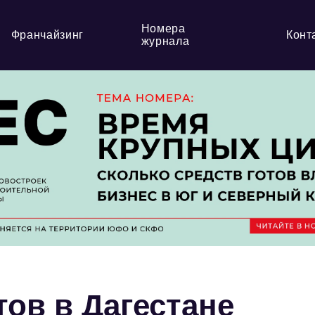
Номера
Франчайзинг
Конт
журнала
ов в Дагестане