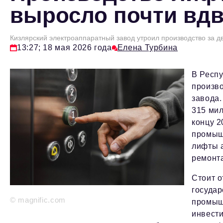
выросло почти вдво
Кизлярский электроаппаратный завод утроил производство за д
13:27; 18 мая 2026 года
Елена Турбина
В Респу
произво
завода.
315 мил
концу 2
промыш
лифты 
ремонта
Стоит о
государ
© magnific.com
промыш
инвести