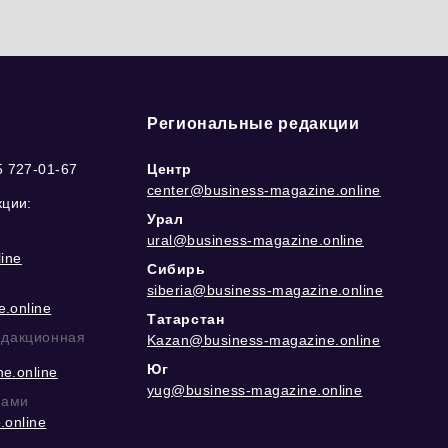
Региональные редакции
5 727-01-67
Центр
center@business-magazine.online
кции:
Урал
ural@business-magazine.online
ine
Сибирь
siberia@business-magazine.online
.online
Татарстан
едакционная
Kazan@business-magazine.online
Юг
e.online
yug@business-magazine.online
рами
.online