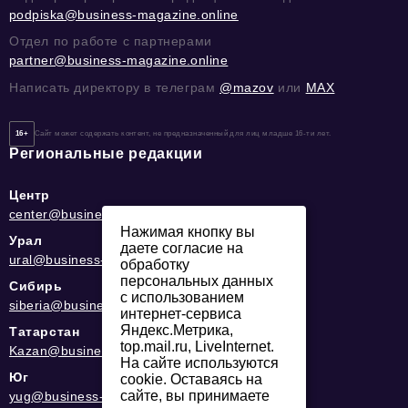
podpiska@business-magazine.online
Отдел по работе с партнерами
partner@business-magazine.online
Написать директору в телеграм
@mazov
или
MAX
16+
Сайт может содержать контент, не предназначенный для лиц младше 16-ти лет.
Региональные редакции
Центр
center@business-magazine.online
Нажимая кнопку вы
Урал
даете согласие на
ural@business-magazine.online
обработку
персональных данных
Сибирь
с использованием
siberia@business-magazine.online
интернет-сервиса
Яндекс.Метрика,
Татарстан
top.mail.ru, LiveInternet.
Kazan@business-magazine.online
На сайте используются
Юг
cookie. Оставаясь на
сайте, вы принимаете
yug@business-magazine.online