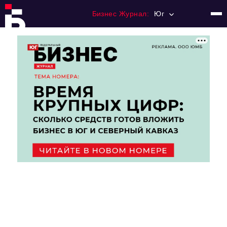
Бизнес Журнал:
Юг
Главная
Франчайзинг
Номера журнала
Контакты
Категории:
Рынки
Финансы
Тренды
Экономика
HoReCa