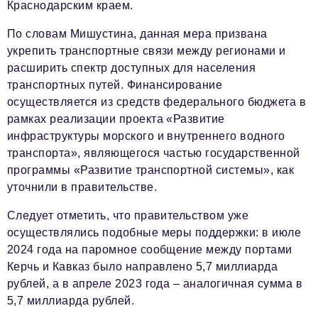
Социальная сфера
Краснодарским краем.
ЖКХ
По словам Мишустина, данная мера призвана
укрепить транспортные связи между регионами и
Образование
расширить спектр доступных для населения
Новости компании
транспортных путей. Финансирование
осуществляется из средств федерального бюджета в
Фоторепортажи
рамках реализации проекта «Развитие
инфраструктуры морского и внутреннего водного
Авторские материалы
транспорта», являющегося частью государственной
Видео
программы «Развитие транспортной системы», как
уточнили в правительстве.
Телефон редакции:
+7 495 727-01-67
Следует отметить, что правительством уже
Электронные почты редакции:
осуществлялись подобные меры поддержки: в июле
Информационный отдел
2024 года на паромное сообщение между портами
info@business-magazine.online
Керчь и Кавказ было направлено 5,7 миллиарда
Отдел рекламы
рублей, а в апреле 2023 года – аналогичная сумма в
reklama@business-magazine.online
5,7 миллиарда рублей.
Отдел распространения/редакционная подписка