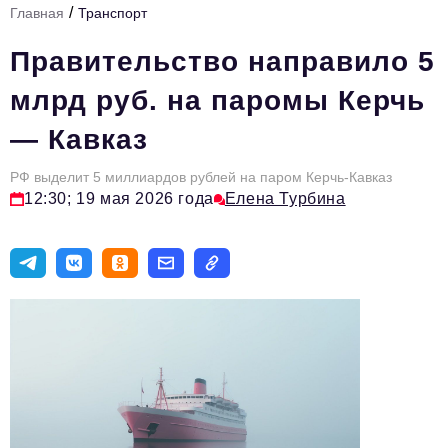
/
Главная
Транспорт
Стиль жизни
Правительство направило 5
Цитаты
млрд руб. на паромы Керчь
Аналитика
— Кавказ
Главное
РФ выделит 5 миллиардов рублей на паром Керчь-Кавказ
Интервью
12:30; 19 мая 2026 года
Елена Турбина
Сделано в России
Право
Точки роста
Авто
Персона
Инвестиции
Управление