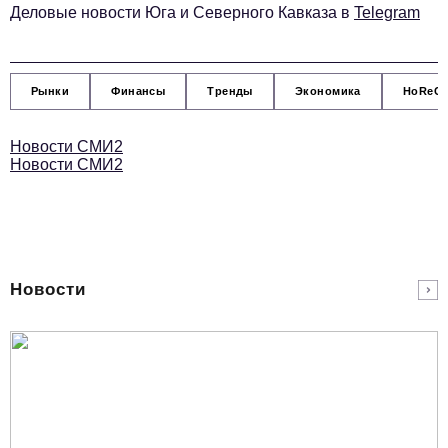
Деловые новости Юга и Северного Кавказа в
Telegram
podpiska@business-magazine.online
Отдел по работе с партнерами
partner@business-magazine.online
Рынки
Финансы
Тренды
Экономика
HoReC
Новости СМИ2
Новости СМИ2
Новости