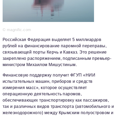
Красота и здоровье
Энергетика
Недвижимость
© magnific.com
Мнение
Российская Федерация выделяет 5 миллиардов
рублей на финансирование паромной переправы,
Технологии
связывающей порты Керчь и Кавказ. Это решение
закреплено распоряжением, подписанным премьер-
Политика
министром Михаилом Мишустиным.
Промышленность
Финансовую поддержку получит ФГУП «НИИ
Общество
испытательных машин, приборов и средств
измерения масс», которое осуществляет
Транспорт
операционную деятельность паромов,
Ритейл
обеспечивающих транспортировку как пассажиров,
так и различных видов транспорта (автомобильного и
Телеком
железнодорожного) между Крымским полуостровом и