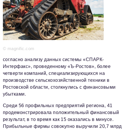
Красота и здоровье
Энергетика
Недвижимость
Мнение
© magnific.com
Технологии
согласно анализу данных системы «СПАРК-
Политика
Интерфакс», проведенному «Ъ-Ростов», более
четверти компаний, специализирующихся на
Промышленность
производстве сельскохозяйственной техники в
Общество
Ростовской области, столкнулись с финансовыми
убытками.
Транспорт
Среди 56 профильных предприятий региона, 41
Ритейл
продемонстрировала положительный финансовый
Телеком
результат, в то время как 15 оказались в минусе.
Прибыльные фирмы совокупно выручили 20,7 млрд