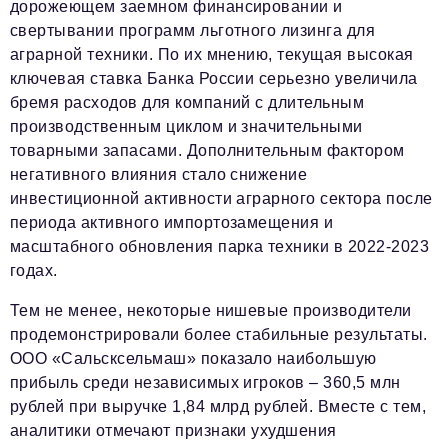
дорожеющем заемном финансировании и
podpiska@business-magazine.online
свертывании программ льготного лизинга для
Отдел по работе с партнерами
аграрной техники. По их мнению, текущая высокая
partner@business-magazine.online
ключевая ставка Банка России серьезно увеличила
бремя расходов для компаний с длительным
производственным циклом и значительными
товарными запасами. Дополнительным фактором
негативного влияния стало снижение
инвестиционной активности аграрного сектора после
периода активного импортозамещения и
масштабного обновления парка техники в 2022-2023
годах.
Тем не менее, некоторые нишевые производители
продемонстрировали более стабильные результаты.
ООО «Сальсксельмаш» показало наибольшую
прибыль среди независимых игроков – 360,5 млн
рублей при выручке 1,84 млрд рублей. Вместе с тем,
аналитики отмечают признаки ухудшения