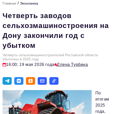
/
Главная
Экономика
Стиль жизни
Четверть заводов
Цитаты
сельхозмашиностроения на
Аналитика
Дону закончили год с
Главное
убытком
Интервью
Сделано в России
Четверть сельхозмашиностроителей Ростовской области
убыточны в 2025 году
16:00; 19 мая 2026 года
Елена Турбина
Право
Точки роста
Авто
По
Персона
итогам
Инвестиции
2025
года,
Управление