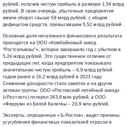
Социальная сфера
рублей, получив чистую прибыль в размере 1,54 млрд
рублей. В свою очередь, убыточные предприятия
ЖКХ
имели оборот свыше 59 млрд рублей, с общим
Образование
дефицитом средств, превысившим 5,52 млрд рублей.
Новости компании
Основная доля негативного финансового результата
приходится на ООО «Комбайновый завод
Фоторепортажи
“Ростсельмаш”», которое завершило год с убытком в
Авторские материалы
5,24 млрд рублей. Это существенное отличие от
предыдущих лет, когда предприятие показывало
Видео
значительную чистую прибыль – 6,9 млрд рублей
годом ранее и 16,2 млрд рублей в 2023 году.
Телефон редакции:
+7 495 727-01-67
Снижение доходности стало заметно и на других
Электронные почты редакции:
активах группы: ООО «Ростовский литейный завод»
(«Ростлит») потерял 263,8 млн рублей, а ООО
Информационный отдел
«Феррум» из Белой Калитвы – 20,9 млн рублей.
info@business-magazine.online
Отдел рекламы
Эксперты, опрошенные «Ъ-Ростов», видят причины
reklama@business-magazine.online
усугубления финансовых показателей отрасли в
Отдел распространения/редакционная подписка