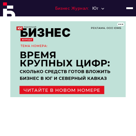
Бизнес Журнал:
Юг
Главная
Франчайзинг
Номера журнала
Контакты
Категории:
Рынки
Финансы
Тренды
Экономика
HoReCa