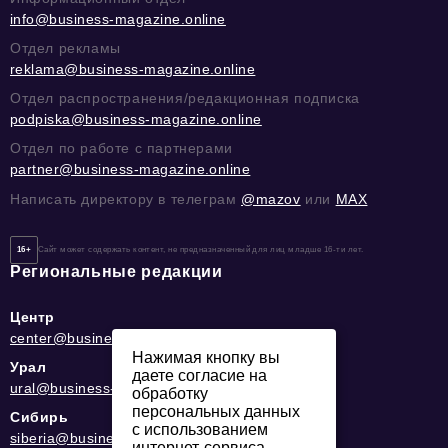
info@business-magazine.online
Отдел рекламы
reklama@business-magazine.online
Отдел распространения/редакционная подписка
podpiska@business-magazine.online
Отдел по работе с партнерами
partner@business-magazine.online
Написать директору в телеграм
@mazov
или
MAX
16+
Сайт может содержать контент, не предназначенный для лиц младше 16-ти лет.
Региональные редакции
Центр
center@business-magazine.online
Нажимая кнопку вы
Урал
даете согласие на
ural@business-magazine.online
обработку
персональных данных
Сибирь
с использованием
siberia@business-magazine.online
интернет-сервиса