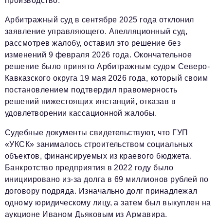
производство.
Социальная сфера
Арбитражный суд в сентябре 2025 года отклонил
ЖКХ
заявление управляющего. Апелляционный суд,
Образование
рассмотрев жалобу, оставил это решение без
изменений 9 февраля 2026 года. Окончательное
Новости компании
решение было принято Арбитражным судом Северо-
Фоторепортажи
Кавказского округа 19 мая 2026 года, который своим
постановлением подтвердил правомерность
Авторские материалы
решений нижестоящих инстанций, отказав в
удовлетворении кассационной жалобы.
Видео
Судебные документы свидетельствуют, что ГУП
Телефон редакции:
+7 495 727-01-67
«УКСК» занималось строительством социальных
Электронные почты редакции:
объектов, финансируемых из краевого бюджета.
Банкротство предприятия в 2022 году было
Информационный отдел
info@business-magazine.online
инициировано из-за долга в 69 миллионов рублей по
договору подряда. Изначально долг принадлежал
Отдел рекламы
одному юридическому лицу, а затем был выкуплен на
reklama@business-magazine.online
аукционе Иваном Дьяковым из Армавира.
Отдел распространения/редакционная подписка