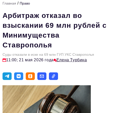
/
Главная
Право
Стиль жизни
Арбитраж отказал во
Цитаты
взыскании 69 млн рублей с
Аналитика
Минимущества
Главное
Ставрополья
Интервью
Сделано в России
Суды отказали в иске на 69 млн ГУП УКС Ставрополья
11:00; 21 мая 2026 года
Елена Турбина
Право
Точки роста
Авто
Персона
Инвестиции
Управление