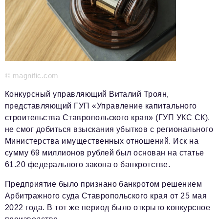
Красота и здоровье
Энергетика
Недвижимость
Мнение
© magnific.com
Технологии
Конкурсный управляющий Виталий Троян,
представляющий ГУП «Управление капитального
Политика
строительства Ставропольского края» (ГУП УКС СК),
Промышленность
не смог добиться взыскания убытков с регионального
Министерства имущественных отношений. Иск на
Общество
сумму 69 миллионов рублей был основан на статье
61.20 федерального закона о банкротстве.
Транспорт
Предприятие было признано банкротом решением
Ритейл
Арбитражного суда Ставропольского края от 25 мая
Телеком
2022 года. В тот же период было открыто конкурсное