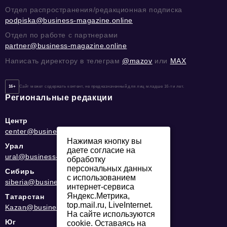
Отдел распространения/редакционная подписка
podpiska@business-magazine.online
Отдел по работе с партнерами
partner@business-magazine.online
Написать директору в телеграм
@mazov
или
MAX
16+
Сайт может содержать контент, не предназначенный для лиц младше 16-ти лет.
Региональные редакции
Центр
center@business-magazine.online
Нажимая кнопку вы
Урал
даете согласие на
ural@business-magazine.online
обработку
персональных данных
Сибирь
с использованием
siberia@business-magazine.online
интернет-сервиса
Яндекс.Метрика,
Татарстан
top.mail.ru, LiveInternet.
Kazan@business-magazine.online
На сайте используются
Юг
cookie. Оставаясь на