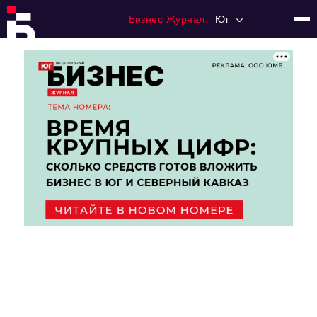
Бизнес Журнал:
Юг
Главная
Франчайзинг
Номера журнала
Контакты
Категории:
Рынки
Финансы
Тренды
Экономика
HoReCa