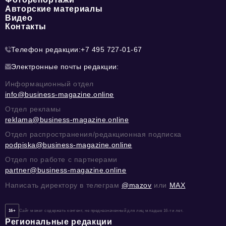
Авторские материалы
Видео
Контакты
Телефон редакции:
+7 495 727-01-67
Электронные почты редакции:
Информационный отдел
info@business-magazine.online
Отдел рекламы
reklama@business-magazine.online
Отдел распространения/редакционная подписка
podpiska@business-magazine.online
Отдел по работе с партнерами
partner@business-magazine.online
Написать директору в телеграм
@mazov
или
MAX
16+
Сайт может содержать контент, не предназначенный для лиц младше 16-ти лет.
Региональные редакции