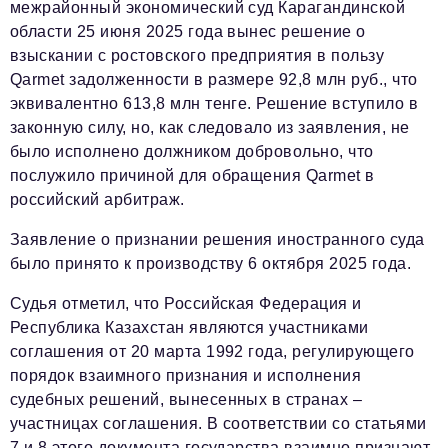
Социальная сфера
межрайонный экономический суд Карагандинской
области 25 июня 2025 года вынес решение о
ЖКХ
взыскании с ростовского предприятия в пользу
Qarmet задолженности в размере 92,8 млн руб., что
Образование
эквивалентно 613,8 млн тенге. Решение вступило в
Новости компании
законную силу, но, как следовало из заявления, не
было исполнено должником добровольно, что
Фоторепортажи
послужило причиной для обращения Qarmet в
Авторские материалы
российский арбитраж.
Видео
Заявление о признании решения иностранного суда
было принято к производству 6 октября 2025 года.
Телефон редакции:
+7 495 727-01-67
Судья отметил, что Российская Федерация и
Электронные почты редакции:
Республика Казахстан являются участниками
Информационный отдел
соглашения от 20 марта 1992 года, регулирующего
info@business-magazine.online
порядок взаимного признания и исполнения
Отдел рекламы
судебных решений, вынесенных в странах –
reklama@business-magazine.online
участницах соглашения. В соответствии со статьями
Отдел распространения/редакционная подписка
7 и 8 этого документа государства взаимно признают