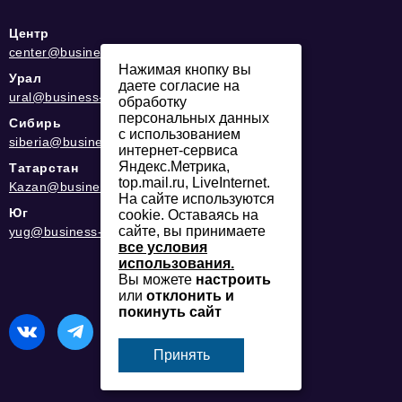
Центр
center@business-magazine.online
Нажимая кнопку вы
Урал
даете согласие на
ural@business-magazine.online
обработку
персональных данных
Сибирь
с использованием
siberia@business-magazine.online
интернет-сервиса
Яндекс.Метрика,
Татарстан
top.mail.ru, LiveInternet.
Kazan@business-magazine.online
На сайте используются
Юг
cookie. Оставаясь на
сайте, вы принимаете
yug@business-magazine.online
все условия
использования.
Вы можете
настроить
или
отклонить и
покинуть сайт
Принять