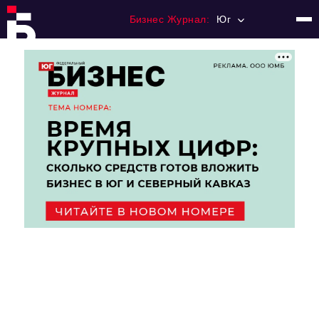
Бизнес Журнал:
Юг
Главная
Франчайзинг
Номера журнала
Контакты
Категории:
Рынки
Финансы
Тренды
Экономика
HoReCa