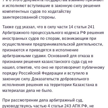
podpiska@business-magazine.online
и исполняют вступившие в законную силу решения
компетентных судов по ходатайству
Отдел по работе с партнерами
partner@business-magazine.online
заинтересованной стороны.
Также суд указал, что в силу части 14 статьи 241
Арбитражного процессуального кодекса РФ решения
иностранных судов по спорам, возникающим при
осуществлении предпринимательской деятельности,
признаются и приводятся в исполнение
арбитражными судами. Оснований для отказа в
признании решения казахстанского суда суд не
нашел, отметив, что оно не противоречит публичному
порядку Российской Федерации и вступило в
законную силу. Доказательств добровольного
исполнения решения на территории Казахстана в
материалах дела не было.
При рассмотрении дела арбитражный суд,
руководствуясь частью 4 статьи 243 АПК РФ, не