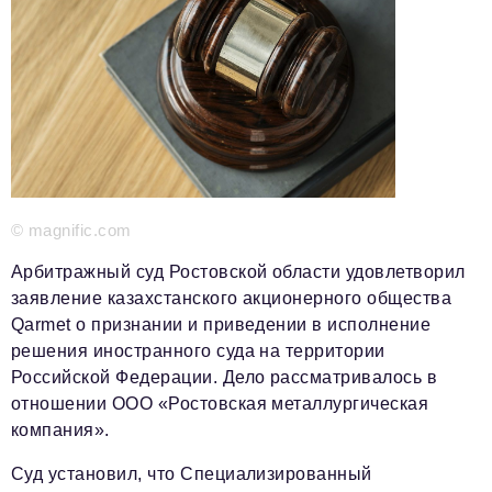
Красота и здоровье
Энергетика
Недвижимость
Мнение
Технологии
© magnific.com
Политика
Арбитражный суд Ростовской области удовлетворил
Промышленность
заявление казахстанского акционерного общества
Qarmet о признании и приведении в исполнение
Общество
решения иностранного суда на территории
Транспорт
Российской Федерации. Дело рассматривалось в
отношении ООО «Ростовская металлургическая
Ритейл
компания».
Телеком
Суд установил, что Специализированный