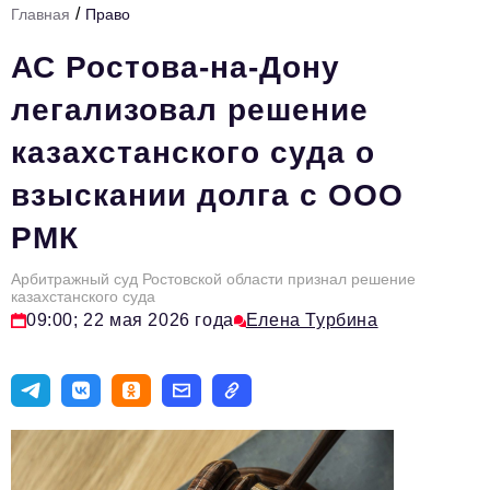
/
Главная
Право
Стиль жизни
АС Ростова-на-Дону
Цитаты
легализовал решение
Аналитика
казахстанского суда о
Главное
взыскании долга с ООО
Интервью
РМК
Сделано в России
Право
Арбитражный суд Ростовской области признал решение
казахстанского суда
Точки роста
09:00; 22 мая 2026 года
Елена Турбина
Авто
Персона
Инвестиции
Управление