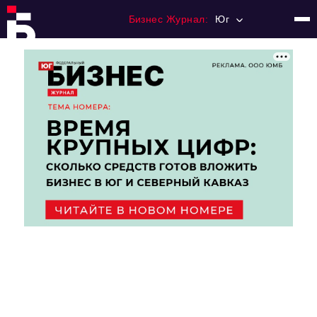
Бизнес Журнал:
Юг
Главная
Франчайзинг
Номера журнала
Контакты
Категории:
Рынки
Финансы
Тренды
Экономика
HoReCa