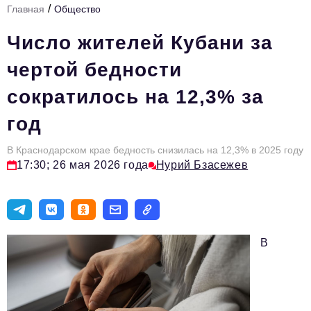
/
Главная
Общество
Стиль жизни
Число жителей Кубани за
Цитаты
чертой бедности
Аналитика
сократилось на 12,3% за
Главное
год
Интервью
Сделано в России
В Краснодарском крае бедность снизилась на 12,3% в 2025 году
17:30; 26 мая 2026 года
Нурий Бзасежев
Право
Точки роста
Авто
В
Персона
Инвестиции
Управление