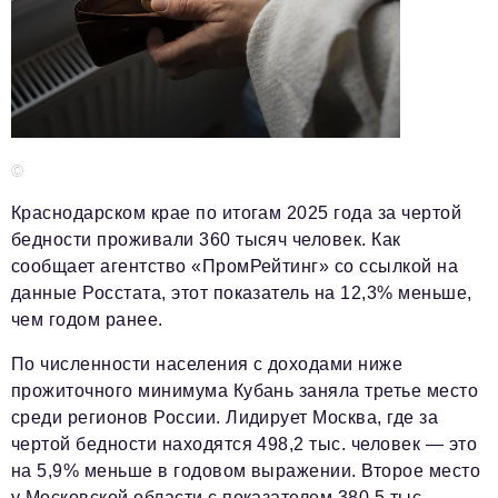
Красота и здоровье
Энергетика
Недвижимость
Мнение
©
Технологии
Краснодарском крае по итогам 2025 года за чертой
бедности проживали 360 тысяч человек. Как
Политика
сообщает агентство «ПромРейтинг» со ссылкой на
Промышленность
данные Росстата, этот показатель на 12,3% меньше,
чем годом ранее.
Общество
По численности населения с доходами ниже
Транспорт
прожиточного минимума Кубань заняла третье место
среди регионов России. Лидирует Москва, где за
Ритейл
чертой бедности находятся 498,2 тыс. человек — это
Телеком
на 5,9% меньше в годовом выражении. Второе место
у Московской области с показателем 380,5 тыс.