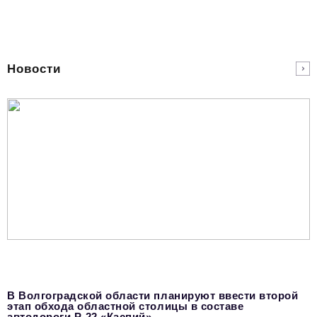
podpiska@business-magazine.online
Отдел по работе с партнерами
partner@business-magazine.online
Новости
В Волгоградской области планируют ввести второй
этап обхода областной столицы в составе
автодороги Р-22 «Каспий»