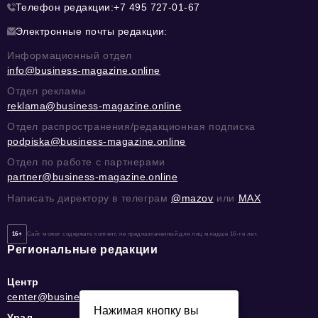
Телефон редакции:
+7 495 727-01-67
Электронные почты редакции:
Информационный отдел
info@business-magazine.online
Отдел рекламы
reklama@business-magazine.online
Отдел распространения/редакционная подписка
podpiska@business-magazine.online
Отдел по работе с партнерами
partner@business-magazine.online
Написать директору в телеграм
@mazov
или
MAX
16+
Сайт может содержать контент, не предназначенный для лиц младше 16-ти лет.
Региональные редакции
Центр
center@business-magazine.online
Нажимая кнопку вы
Урал