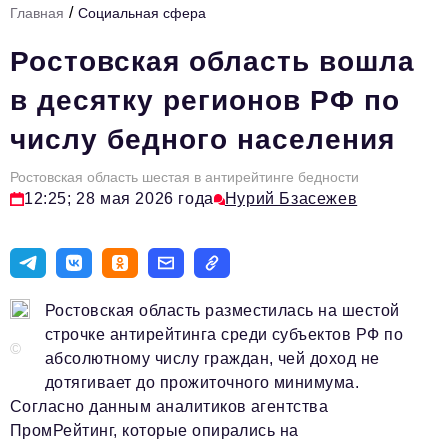
/
Главная
Социальная сфера
Стиль жизни
Ростовская область вошла
Цитаты
в десятку регионов РФ по
Аналитика
числу бедного населения
Главное
Ростовская область шестая в антирейтинге бедности
Интервью
12:25; 28 мая 2026 года
Нурий Бзасежев
Сделано в России
Право
Точки роста
Ростовская область разместилась на шестой
Авто
строчке антирейтинга среди субъектов РФ по
©
абсолютному числу граждан, чей доход не
Персона
дотягивает до прожиточного минимума.
Инвестиции
Согласно данным аналитиков агентства
ПромРейтинг, которые опирались на
Управление