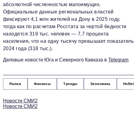
абсолютной численностью малоимущих.
podpiska@business-magazine.online
Официальные данные региональных властей
Отдел по работе с партнерами
фиксируют 4,1 млн жителей на Дону в 2025 году,
partner@business-magazine.online
тогда как по расчетам Росстата за чертой бедности
находятся 319 тыс. человек — 7,7 процента
населения, что на одну тысячу превышает показатель
2024 года (318 тыс.).
Деловые новости Юга и Северного Кавказа в
Telegram
Рынки
Финансы
Тренды
Экономика
HoReC
Новости СМИ2
Новости СМИ2