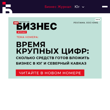
Бизнес Журнал:
Юг
Главная
Франчайзинг
Номера журнала
Контакты
Категории:
Рынки
Финансы
Тренды
Экономика
HoReCa