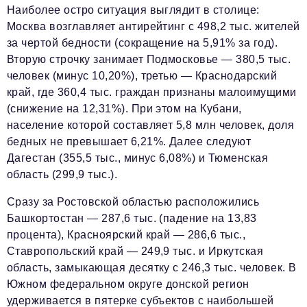
Социальная сфера
Наиболее остро ситуация выглядит в столице:
Москва возглавляет антирейтинг с 498,2 тыс. жителей
ЖКХ
за чертой бедности (сокращение на 5,91% за год).
Образование
Вторую строчку занимает Подмосковье — 380,5 тыс.
человек (минус 10,20%), третью — Краснодарский
Новости компании
край, где 360,4 тыс. граждан признаны малоимущими
Фоторепортажи
(снижение на 12,31%). При этом на Кубани,
население которой составляет 5,8 млн человек, доля
Авторские материалы
бедных не превышает 6,21%. Далее следуют
Дагестан (355,5 тыс., минус 6,08%) и Тюменская
Видео
область (299,9 тыс.).
Телефон редакции:
+7 495 727-01-67
Сразу за Ростовской областью расположились
Электронные почты редакции:
Башкортостан — 287,6 тыс. (падение на 13,83
процента), Красноярский край — 286,6 тыс.,
Информационный отдел
Ставропольский край — 249,9 тыс. и Иркутская
info@business-magazine.online
область, замыкающая десятку с 246,3 тыс. человек. В
Отдел рекламы
Южном федеральном округе донской регион
reklama@business-magazine.online
удерживается в пятерке субъектов с наибольшей
Отдел распространения/редакционная подписка