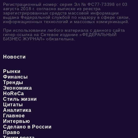
Регистрационный номер: серия Эл № ФС77-73398 от 03
августа 2018 г. согласно выписке из реестра
зарегистрированных средств массовой информации
выдана Федеральной службой по надзору в сфере связи,
информационных технологий и массовых коммуникаций.
При использовании любого материала с данного сайта
гипер-ссылка на Сетевое издание «ФЕДЕРАЛЬНЫЙ
БИЗНЕС ЖУРНАЛ» обязательна.
Новости
Рынки
Финансы
Тренды
Экономика
HoReCa
Стиль жизни
Цитаты
Аналитика
Главное
Интервью
Сделано в России
Право
Точки роста