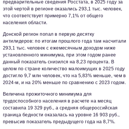
предварительные сведения Росстата, в 2025 году за
этой чертой в регионе оказались 293,1 тыс. человек,
Красота и здоровье
что соответствует примерно 7,1% от общего
Энергетика
населения области.
Недвижимость
Донской регион попал в первую десятку
антилидеров: по итогам прошлого года там насчитали
Мнение
293,1 тыс. человек с ежемесячным доходом ниже
Технологии
установленного минимума, при этом годом ранее
данный показатель снизился на 8,23 процента. В
Политика
целом по стране количество малоимущих в 2025 году
Промышленность
достигло 9,7 млн человек, что на 5,83% меньше, чем в
2024-м, и на 20% меньше по сравнению с 2023 годом.
Общество
Величина прожиточного минимума для
Транспорт
трудоспособного населения в расчете на месяц
составила 19 329 руб., а средняя общероссийская
Ритейл
граница бедности оказалась на уровне 16 903 руб.,
Телеком
превысив показатель предыдущего года на 8,7%.