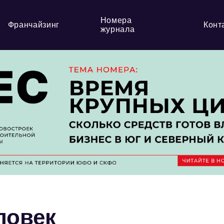
Номера
Франчайзинг
Конт
журнала
ловек