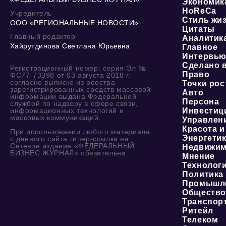
Экономик
HoReCa
Учредитель
Стиль жи
ООО «РЕГИОНАЛЬНЫЕ НОВОСТИ»
Цитаты
Главный редактор
Аналитик
Хайрутдинова Светлана Юрьевна
Главное
Интервь
Сделано 
Регистрационный номер: серия Эл №
Право
ФС77-73398 от 03 августа 2018 г.
согласно выписке из реестра
Точки рос
зарегистрированных средств массовой
Авто
информации выдана Федеральной
Персона
службой по надзору в сфере связи,
информационных технологий и
Инвестиц
массовых коммуникаций.
Управлен
Красота и
При использовании любого материала
Энергети
с данного сайта гипер-ссылка на
Сетевое издание «ФЕДЕРАЛЬНЫЙ
Недвижим
БИЗНЕС ЖУРНАЛ» обязательна.
Мнение
Технолог
Политика
Промышл
Обществ
Транспор
Ритейл
Телеком