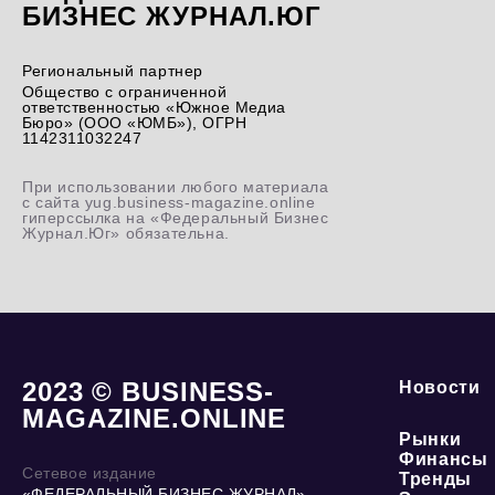
БИЗНЕС ЖУРНАЛ.ЮГ
Региональный партнер
Общество с ограниченной
ответственностью «Южное Медиа
Бюро» (ООО «ЮМБ»), ОГРН
1142311032247
При использовании любого материала
с сайта yug.business-magazine.online
гиперссылка на «Федеральный Бизнес
Журнал.Юг» обязательна.
2023 © BUSINESS-
Новости
MAGAZINE.ONLINE
Рынки
Финансы
Сетевое издание
Тренды
«ФЕДЕРАЛЬНЫЙ БИЗНЕС ЖУРНАЛ»