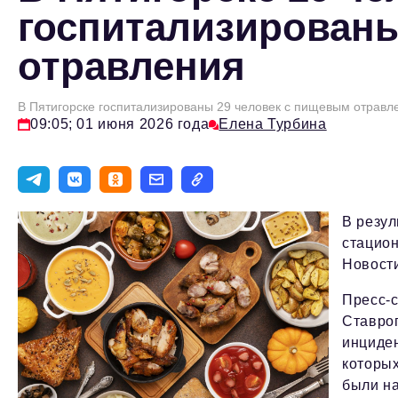
госпитализированы
отравления
В Пятигорске госпитализированы 29 человек с пищевым отрав
09:05; 01 июня 2026 года
Елена Турбина
В резул
стацион
Новости
Пресс-
Ставроп
инциден
которы
были н