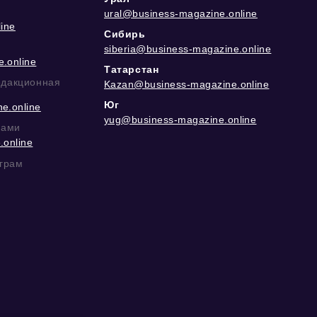
ural@business-magazine.online
ine
Сибирь
siberia@business-magazine.online
.online
Татарстан
едакционная
Kazan@business-magazine.online
Юг
e.online
yug@business-magazine.online
рами
.online
еграм