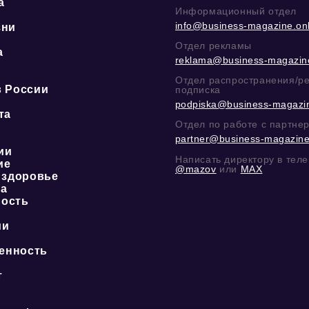
а
Информационный отдел
info@business-magazine.onl
зни
Отдел рекламы
а
reklama@business-magazine
ю
Отдел распространения/р
в России
подписка
podpiska@business-magazin
та
Отдел по работе с партне
partner@business-magazine
ии
Написать директору в тел
ие
@mazov
или
MAX
 здоровье
ка
ость
ии
енность
о
т