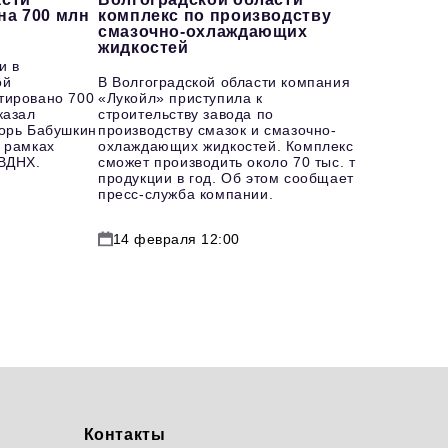
на 700 млн
комплекс по производству
смазочно-охлаждающих
жидкостей
и в
ой
В Волгоградской области компания
тировано 700
«Лукойл» приступила к
казал
строительству завода по
горь Бабушкин
производству смазок и смазочно-
 рамках
охлаждающих жидкостей. Комплекс
 ВДНХ.
сможет производить около 70 тыс. т
продукции в год. Об этом сообщает
пресс-служба компании.
14 февраля 12:00
Контакты