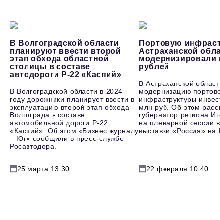
В Волгоградской области
Портовую инфраст
планируют ввести второй
Астраханской обл
этап обхода областной
модернизировали 
столицы в составе
рублей
автодороги Р-22 «Каспий»
В Астраханской област
В Волгоградской области в 2024
модернизацию портов
году дорожники планирует ввести в
инфраструктуры инвес
эксплуатацию второй этап обхода
млн руб. Об этом расс
Волгограда в составе
губернатор региона И
автомобильной дороги Р-22
на пленарной сессии в
«Каспий». Об этом «Бизнес журналу
выставки «Россия» на
– Юг» сообщили в пресс-службе
Росавтодора.
25 марта 13:30
22 февраля 10:40