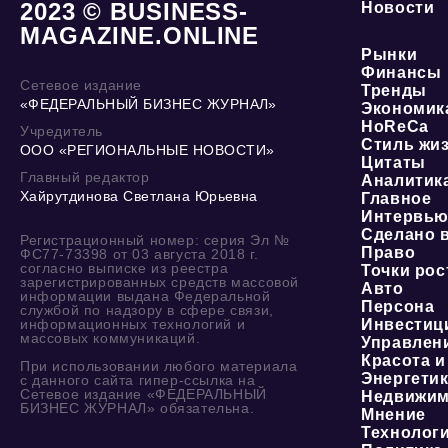
2023 © BUSINESS-
Новости
MAGAZINE.ONLINE
Рынки
Финансы
Сетевое издание
Тренды
«ФЕДЕРАЛЬНЫЙ БИЗНЕС ЖУРНАЛ»
Экономик
HoReCa
Учредитель
Стиль жи
ООО «РЕГИОНАЛЬНЫЕ НОВОСТИ»
Цитаты
Главный редактор
Аналитик
Хайрутдинова Светлана Юрьевна
Главное
Интервь
Сделано 
Регистрационный номер: серия Эл №
Право
ФС77-73398 от 03 августа 2018 г.
согласно выписке из реестра
Точки рос
зарегистрированных средств массовой
Авто
информации выдана Федеральной
Персона
службой по надзору в сфере связи,
информационных технологий и
Инвестиц
массовых коммуникаций.
Управлен
Красота и
При использовании любого материала
Энергети
с данного сайта гипер-ссылка на
Сетевое издание «ФЕДЕРАЛЬНЫЙ
Недвижим
БИЗНЕС ЖУРНАЛ» обязательна.
Мнение
Технолог