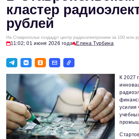
кластер радиоэлект
рублей
На Ставрополье создадут центр радиоэлектроники за 100 млн р
11:02; 01 июня 2026 года
Елена Турбина
К 2027 
иннова
радиоэ
финанс
усилия
учебных
промыш
Старто