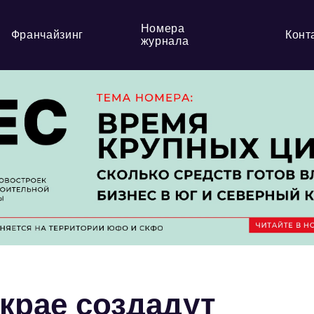
Номера
Франчайзинг
Конт
журнала
крае создадут