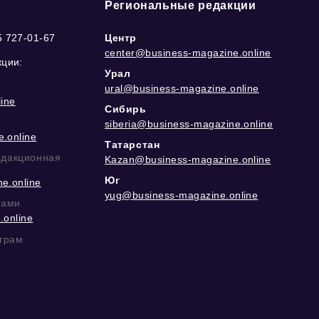
Региональные редакции
5 727-01-67
Центр
center@business-magazine.online
кции:
Урал
ural@business-magazine.online
ine
Сибирь
siberia@business-magazine.online
.online
Татарстан
едакционная
Kazan@business-magazine.online
Юг
e.online
yug@business-magazine.online
рами
.online
еграм