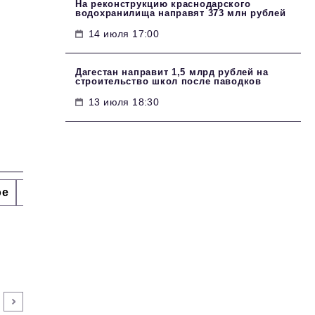
На реконструкцию краснодарского
водохранилища направят 373 млн рублей
14 июля 17:00
Дагестан направит 1,5 млрд рублей на
строительство школ после паводков
13 июля 18:30
ое
Интервью
Сделано в России
Право
Точки