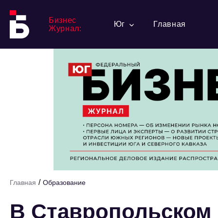
Бизнес
Юг
Главная
Журнал:
/
Главная
Образование
В Ставропольском 