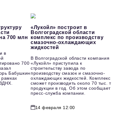
руктуру
«Лукойл» построит в
асти
Волгоградской области
на 700 млн
комплекс по производству
смазочно-охлаждающих
жидкостей
и в
ой
В Волгоградской области компания
тировано 700
«Лукойл» приступила к
казал
строительству завода по
горь Бабушкин
производству смазок и смазочно-
 рамках
охлаждающих жидкостей. Комплекс
 ВДНХ.
сможет производить около 70 тыс. т
продукции в год. Об этом сообщает
пресс-служба компании.
14 февраля 12:00