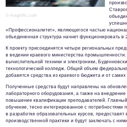
произво
Ставроп
© magnific.com
объедин
успешно
«Профессионалитет», являющегося частью национал
объединенная структура начнет функционировать в 2
К проекту присоединятся четыре региональных пре
в ведении краевого министерства промышленности.
вычислительной техники и электроники, Буденновск
технологический колледж. Общий объем федеральног
добавятся средства из краевого бюджета и от самих 
Полученные средства будут направлены на обновле
лабораторного оборудования, а также на внедрени
повышение квалификации преподавателей. Главный у
обучение, тесно интегрированное с потребностями 
в разработке образовательных курсов, предоставят
производственной практики и будут заключать с ним