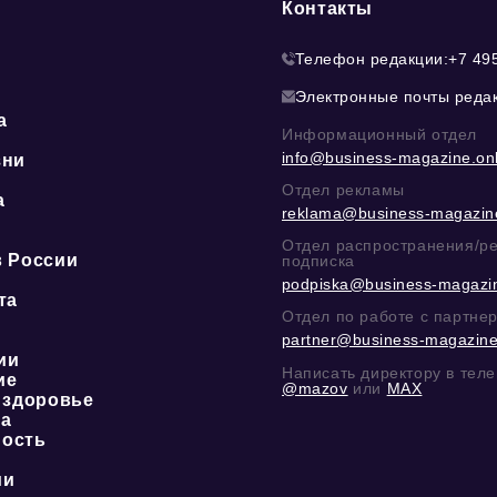
Контакты
Телефон редакции:
+7 49
Электронные почты реда
а
Информационный отдел
info@business-magazine.onl
зни
Отдел рекламы
а
reklama@business-magazine
ю
Отдел распространения/р
в России
подписка
podpiska@business-magazin
та
Отдел по работе с партне
partner@business-magazine
ии
Написать директору в тел
ие
@mazov
или
MAX
 здоровье
ка
ость
ии