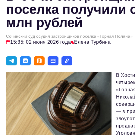
поселка получили с
млн рублей
Сочинский суд осудил застройщиков посёлка «Горная Поляна»
15:35; 02 июня 2026 года
Елена Турбина
В Хости
четырем
«Горна
Никола
соверш
— в пр
злоупот
предвар
Уголовн