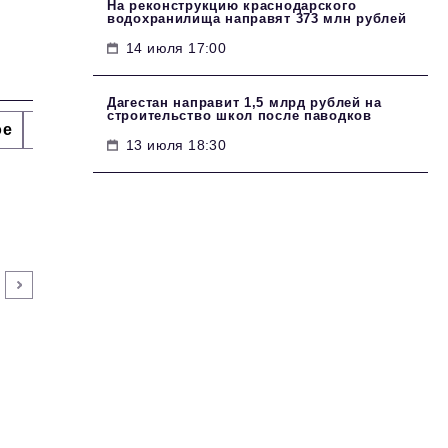
На реконструкцию краснодарского
водохранилища направят 373 млн рублей
14 июля 17:00
Дагестан направит 1,5 млрд рублей на
строительство школ после паводков
ое
Интервью
Сделано в России
Право
Точки
13 июля 18:30