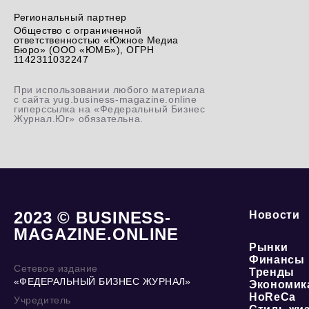
Региональный партнер
Общество с ограниченной
ответственностью «Южное Медиа
Бюро» (ООО «ЮМБ»), ОГРН
1142311032247
При использовании любого материала
с сайта yug.business-magazine.online
гиперссылка на «Федеральный Бизнес
Журнал.Юг» обязательна.
2023 © BUSINESS-
Новости
MAGAZINE.ONLINE
Рынки
Финансы
Сетевое издание
Тренды
«ФЕДЕРАЛЬНЫЙ БИЗНЕС ЖУРНАЛ»
Экономик
HoReCa
Учредитель