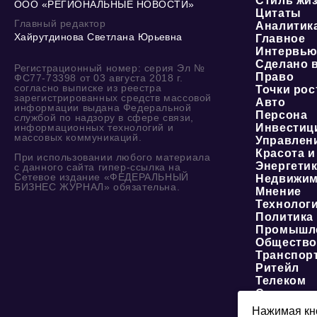
Стиль жи
ООО «РЕГИОНАЛЬНЫЕ НОВОСТИ»
Цитаты
Главный редактор
Аналитик
Хайрутдинова Светлана Юрьевна
Главное
Интервь
Сделано 
Регистрационный номер: серия Эл №
Право
ФС77-73398 от 03 августа 2018 г.
согласно выписке из реестра
Точки рос
зарегистрированных средств массовой
Авто
информации выдана Федеральной
Персона
службой по надзору в сфере связи,
информационных технологий и
Инвестиц
массовых коммуникаций.
Управлен
Красота и
При использовании любого материала
Энергети
с данного сайта гипер-ссылка на
Сетевое издание «ФЕДЕРАЛЬНЫЙ
Недвижим
БИЗНЕС ЖУРНАЛ» обязательна.
Мнение
Технолог
Политика
Промышл
Обществ
Транспор
Ритейл
Телеком
Социальн
ЖКХ
Нажимая кно