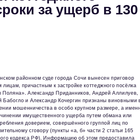
роки за ущерб в 130
нском районном суде города Сочи вынесен приговор
 лицам, причастным к застройке коттеджного посёлка
я Поляна». Александр Приданников, Андрей Аллилуев,
й Бабогло и Александр Кочергин признаны виновными 
ении мошенничества в особо крупном размере, а имен
ичинении имущественного ущерба путем обмана или
ребления доверием, совершённого группой лиц по
ительному сговору (пункты «а, б» части 2 статьи 165
ого кодекса РФ). Информацию об этом предоставила