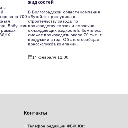
жидкостей
и в
ой
В Волгоградской области компания
тировано 700
«Лукойл» приступила к
казал
строительству завода по
горь Бабушкин
производству смазок и смазочно-
 рамках
охлаждающих жидкостей. Комплекс
 ВДНХ.
сможет производить около 70 тыс. т
продукции в год. Об этом сообщает
пресс-служба компании.
14 февраля 12:00
Контакты
Телефон редакции ФБЖ.Юг: