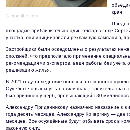
объедин
края.
© magnific.com
Предпр
площадью приблизительно один гектар в селе Сергей
участка, они инициировали рекламную кампанию, пр
Застройщики были осведомлены о результатах инже
оползней, что предполагало применение специальны
рекомендациями экспертов, ведя работы без учёта 
реализацию жилья.
В 2021 году, вследствие оползня, вызванного проек
Судебные органы установили факт строительства с 
был причинён ущерб, превышающий 130 миллионов 
Александру Приданникову назначено наказание в в
года десять месяцев, Александру Кочергину — два г
месяцев. Все осуждённые будут отбывать срок в ко
законную силу.