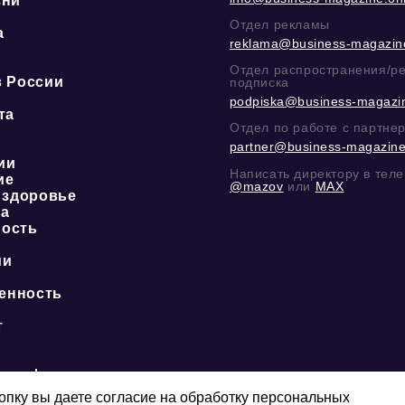
зни
Отдел рекламы
а
reklama@business-magazine
ю
Отдел распространения/р
в России
подписка
podpiska@business-magazin
та
Отдел по работе с партне
partner@business-magazine
ии
Написать директору в тел
ие
@mazov
или
MAX
 здоровье
ка
ость
ии
енность
о
т
ая сфера
пку вы даете согласие на обработку персональных