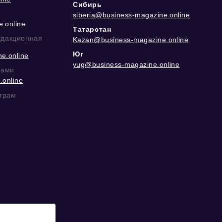
Сибирь
siberia@business-magazine.online
.online
Татарстан
едакционная
Kazan@business-magazine.online
Юг
e.online
yug@business-magazine.online
рами
.online
еграм