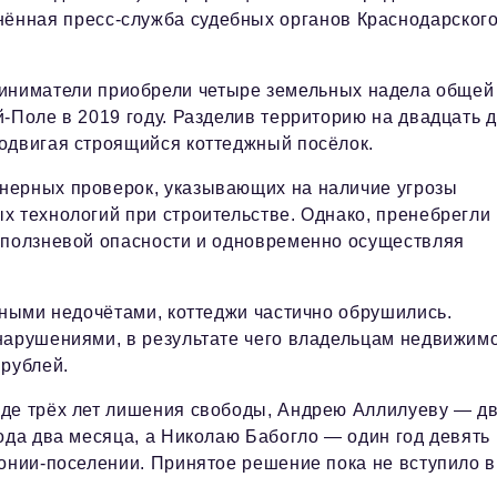
ённая пресс-служба судебных органов Краснодарског
иниматели приобрели четыре земельных надела общей
-Поле в 2019 году. Разделив территорию на двадцать 
одвигая строящийся коттеджный посёлок.
нерных проверок, указывающих на наличие угрозы
х технологий при строительстве. Однако, пренебрегли
оползневой опасности и одновременно осуществляя
тными недочётами, коттеджи частично обрушились.
нарушениями, в результате чего владельцам недвижим
рублей.
иде трёх лет лишения свободы, Андрею Аллилуеву — д
ода два месяца, а Николаю Бабогло — один год девять
лонии-поселении. Принятое решение пока не вступило в