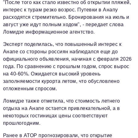
Социальная сфера
"После того как стало известно об открытии пляжей,
интерес к турам резко возрос. Путевки в Анапу
ЖКХ
расходятся стремительно. Бронирования на июль и
август уже идут полным ходом", - передает слова
Образование
Ломидзе информационное агентство.
Новости компании
Эксперт поделилась, что повышенный интерес к
Фоторепортажи
Анапе со стороны россиян наблюдался еще до
официального объявления, начиная с февраля 2026
Авторские материалы
года. По сравнению с прошлым годом, спрос вырос
Видео
на 40-60%. Ожидается высокий уровень
заполняемости курорта летом, что обусловлено
Телефон редакции:
+7 495 727-01-67
отложенным спросом.
Электронные почты редакции:
Ломидзе также отметила, что стоимость летнего
Информационный отдел
отдыха на Анапе остается привлекательной, а в
info@business-magazine.online
некоторых гостиницах цены соответствуют
Отдел рекламы
прошлогодним.
reklama@business-magazine.online
Ранее в АТОР прогнозировали, что открытие
Отдел распространения/редакционная подписка