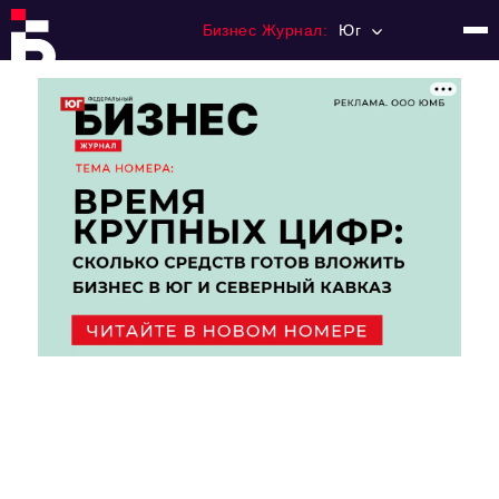
Бизнес Журнал:
Юг
Главная
Франчайзинг
Номера журнала
Контакты
Категории:
Рынки
Финансы
Тренды
Экономика
HoReCa