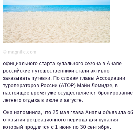
Красота и здоровье
Энергетика
Недвижимость
Мнение
© magnific.com
Технологии
официального старта купального сезона в Анапе
Политика
российские путешественники стали активно
заказывать путевки. По словам главы Ассоциации
Промышленность
туроператоров России (АТОР) Майи Ломидзе, в
Общество
настоящее время уже осуществляется бронирование
летнего отдыха в июле и августе.
Транспорт
Она напомнила, что 25 мая глава Анапы объявила об
Ритейл
открытии рекреационного периода для купания,
Телеком
который продлится с 1 июня по 30 сентября.