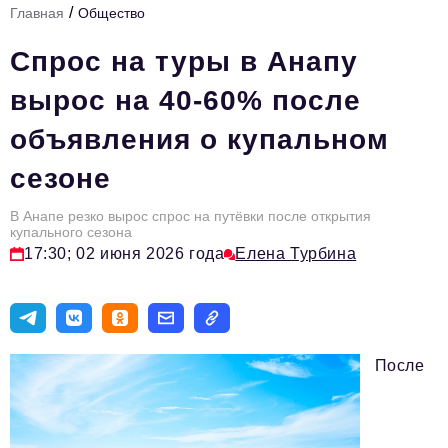
/
Главная
Общество
Стиль жизни
Спрос на туры в Анапу
Цитаты
вырос на 40-60% после
Аналитика
объявления о купальном
Главное
сезоне
Интервью
Сделано в России
В Анапе резко вырос спрос на путёвки после открытия
купального сезона
17:30; 02 июня 2026 года
Елена Турбина
Право
Точки роста
Авто
После
Персона
Инвестиции
Управление