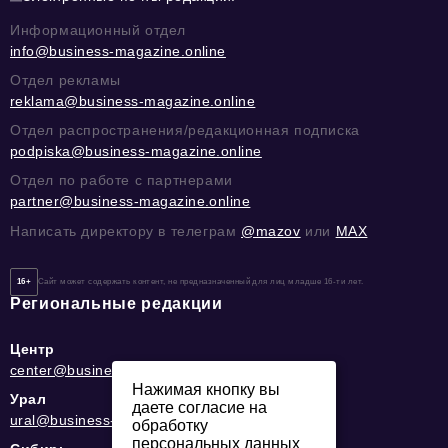
Информационный отдел
info@business-magazine.online
Отдел рекламы
reklama@business-magazine.online
Отдел распространения/редакционная подписка
podpiska@business-magazine.online
Отдел по работе с партнерами
partner@business-magazine.online
Написать директору в телеграм
@mazov
или
MAX
16+
Сайт может содержать контент, не предназначенный для лиц младше 16-ти лет.
Региональные редакции
Центр
center@business-magazine.online
Нажимая кнопку вы
Урал
даете согласие на
ural@business-magazine.online
обработку
персональных данных