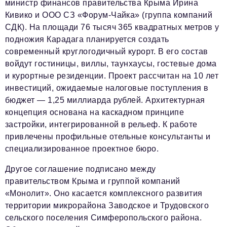
Социальная сфера
министр финансов правительства Крыма Ирина
Кивико и ООО СЗ «Форум-Чайка» (группа компаний
ЖКХ
СДК). На площади 76 тысяч 365 квадратных метров у
подножия Карадага планируется создать
Образование
современный круглогодичный курорт. В его состав
Новости компании
войдут гостиницы, виллы, таунхаусы, гостевые дома
и курортные резиденции. Проект рассчитан на 10 лет
Фоторепортажи
инвестиций, ожидаемые налоговые поступления в
Авторские материалы
бюджет — 1,25 миллиарда рублей. Архитектурная
концепция основана на каскадном принципе
Видео
застройки, интегрированной в рельеф. К работе
привлечены профильные отельные консультанты и
Телефон редакции:
+7 495 727-01-67
специализированное проектное бюро.
Электронные почты редакции:
Другое соглашение подписано между
Информационный отдел
правительством Крыма и группой компаний
info@business-magazine.online
«Монолит». Оно касается комплексного развития
Отдел рекламы
территории микрорайона Заводское и Трудовского
reklama@business-magazine.online
сельского поселения Симферопольского района.
Отдел распространения/редакционная подписка