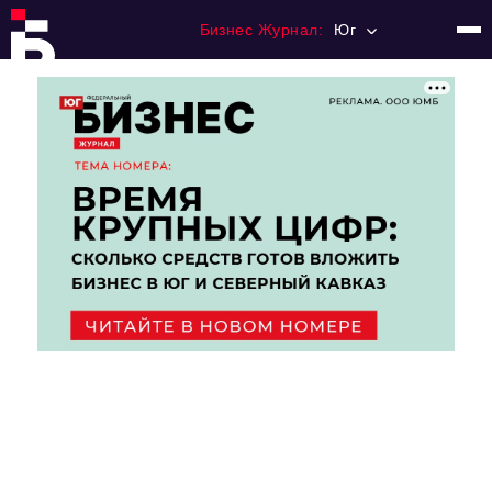
Бизнес Журнал:
Юг
Главная
Франчайзинг
Номера журнала
Контакты
Категории:
Рынки
Финансы
Тренды
Экономика
HoReCa