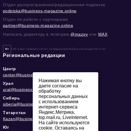
Отдел распространения/редакционная подписка
podpiska@business-magazine.online
Отдел по работе с партнерами
partner@business-magazine.online
Написать директору в телеграм
@mazov
или
MAX
16+
Сайт может содержать контент, не предназначенный для лиц младше 16-ти лет.
Региональные редакции
Центр
center@business-magazine.online
Нажимая кнопку вы
Урал
даете согласие на
ural@business-magazine.online
обработку
персональных данных
Сибирь
с использованием
siberia@business-magazine.online
интернет-сервиса
Яндекс.Метрика,
Татарстан
top.mail.ru, LiveInternet.
Kazan@business-magazine.online
На сайте используются
Юг
cookie. Оставаясь на