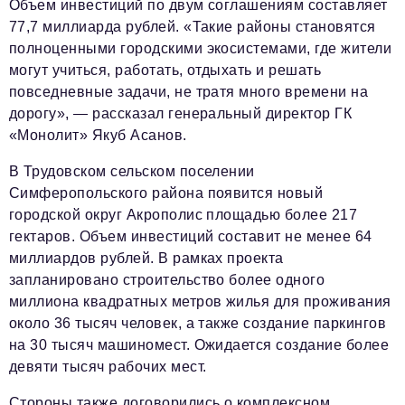
Объем инвестиций по двум соглашениям составляет
podpiska@business-magazine.online
77,7 миллиарда рублей. «Такие районы становятся
Отдел по работе с партнерами
полноценными городскими экосистемами, где жители
partner@business-magazine.online
могут учиться, работать, отдыхать и решать
повседневные задачи, не тратя много времени на
дорогу», — рассказал генеральный директор ГК
«Монолит» Якуб Асанов.
В Трудовском сельском поселении
Симферопольского района появится новый
городской округ Акрополис площадью более 217
гектаров. Объем инвестиций составит не менее 64
миллиардов рублей. В рамках проекта
запланировано строительство более одного
миллиона квадратных метров жилья для проживания
около 36 тысяч человек, а также создание паркингов
на 30 тысяч машиномест. Ожидается создание более
девяти тысяч рабочих мест.
Стороны также договорились о комплексном