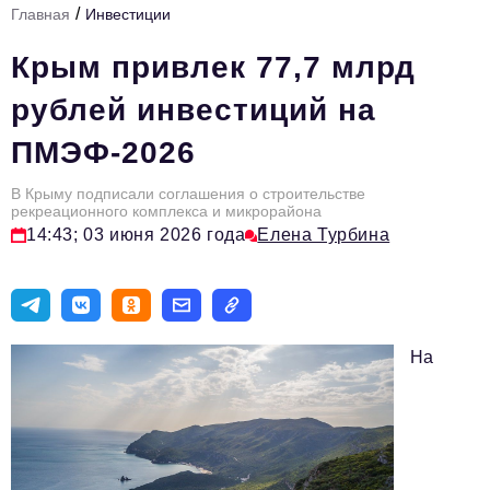
/
Главная
Инвестиции
Стиль жизни
Крым привлек 77,7 млрд
Цитаты
рублей инвестиций на
Аналитика
ПМЭФ-2026
Главное
В Крыму подписали соглашения о строительстве
Интервью
рекреационного комплекса и микрорайона
14:43; 03 июня 2026 года
Елена Турбина
Сделано в России
Право
Точки роста
На
Авто
Персона
Инвестиции
Управление