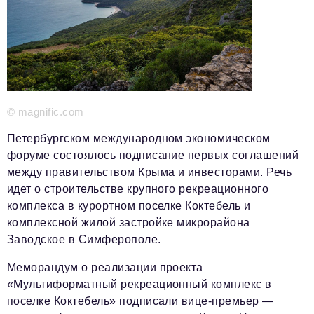
Красота и здоровье
Энергетика
Недвижимость
Мнение
© magnific.com
Технологии
Петербургском международном экономическом
форуме состоялось подписание первых соглашений
Политика
между правительством Крыма и инвесторами. Речь
Промышленность
идет о строительстве крупного рекреационного
комплекса в курортном поселке Коктебель и
Общество
комплексной жилой застройке микрорайона
Транспорт
Заводское в Симферополе.
Ритейл
Меморандум о реализации проекта
«Мультиформатный рекреационный комплекс в
Телеком
поселке Коктебель» подписали вице-премьер —