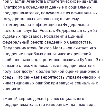
Социальная сфера
при участии Агентства стратегических инициатив.
Платформа объединяет данные о социальных
ЖКХ
предпринимателях, получаемые из официальных
государственных источников; в систему
Образование
интегрирована информация из Федеральная
Новости компании
налоговая служба, Росстат, Федеральная служба
судебных приставов, Роспатент и Единый
Фоторепортажи
федеральный реестр сведений о банкротстве.
Авторские материалы
Предприниматель Виктор Мартынов считает, что
внедрение подобных аналитических решений
Видео
особенно важно для регионов, включая Кубань. Это
связано с тем, что локальные предприниматели
Телефон редакции:
+7 495 727-01-67
получают доступ к более точной оценке рыночной
Электронные почты редакции:
среды, что снижает вероятность управленческих и
инвестиционных ошибок при запуске социальных
Информационный отдел
инициатив.
info@business-magazine.online
Отдел рекламы
«Новый сервис делает рынок социального
reklama@business-magazine.online
предпринимательства измеримым: данные ведь
Отдел распространения/редакционная подписка