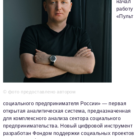
начал
работу
Красота и здоровье
«Пульт
Энергетика
Недвижимость
Мнение
Технологии
Политика
Промышленность
© фото предоставлено автором
Общество
социального предпринимателя России» — первая
Транспорт
открытая аналитическая система, предназначенная
Ритейл
для комплексного анализа сектора социального
предпринимательства. Новый цифровой инструмент
Телеком
разработан Фондом поддержки социальных проектов