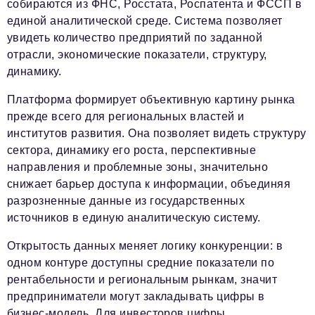
собираются из ФНС, Росстата, Роспатента и ФССП в
podpiska@business-magazine.online
единой аналитической среде. Система позволяет
Отдел по работе с партнерами
увидеть количество предприятий по заданной
partner@business-magazine.online
отрасли, экономические показатели, структуру,
динамику.
Платформа формирует объективную картину рынка
прежде всего для региональных властей и
институтов развития. Она позволяет видеть структуру
сектора, динамику его роста, перспективные
направления и проблемные зоны, значительно
снижает барьер доступа к информации, объединяя
разрозненные данные из государственных
источников в единую аналитическую систему.
Открытость данных меняет логику конкуренции: в
одном контуре доступны средние показатели по
рентабельности и региональным рынкам, значит
предприниматели могут закладывать цифры в
бизнес-модель. Для инвесторов цифры,