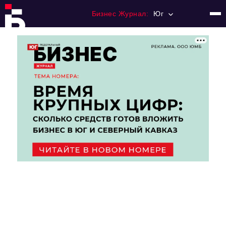
Бизнес Журнал:
Юг
Главная
Франчайзинг
Номера журнала
Контакты
Категории:
Рынки
Финансы
Тренды
Экономика
HoReCa