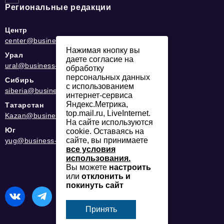
Региональные редакции
Центр
center@business-magazine.online
Нажимая кнопку вы
Урал
даете согласие на
ural@business-magazine.online
обработку
персональных данных
Сибирь
с использованием
siberia@business-magazine.online
интернет-сервиса
Яндекс.Метрика,
Татарстан
top.mail.ru, LiveInternet.
Kazan@business-magazine.online
На сайте используются
Юг
cookie. Оставаясь на
сайте, вы принимаете
yug@business-magazine.online
все условия
использования.
Вы можете
настроить
или
отклонить и
покинуть сайт
Принять