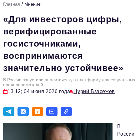
/
Главная
Мнение
Стиль жизни
«Для инвесторов цифры,
Цитаты
верифицированные
Аналитика
госисточниками,
Главное
воспринимаются
Интервью
значительно устойчивее»
Сделано в России
Право
В России запустили аналитическую платформу для социальных
предпринимателей
Точки роста
13:12; 04 июня 2026 года
Нурий Бзасежев
Авто
Персона
В
Инвестиции
России
Управление