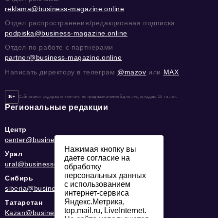
reklama@business-magazine.online
Отдел распространения/редакционная подписка
podpiska@business-magazine.online
Отдел по работе с партнерами
partner@business-magazine.online
Написать директору в телеграм
@mazov
или
MAX
16+
Сайт может содержать контент, не предназначенный для лиц младше 16-ти лет.
Региональные редакции
Центр
center@business-magazine.online
Нажимая кнопку вы
Урал
даете согласие на
ural@business-magazine.online
обработку
персональных данных
Сибирь
с использованием
siberia@business-magazine.online
интернет-сервиса
Яндекс.Метрика,
Татарстан
top.mail.ru, LiveInternet.
Kazan@business-magazine.online