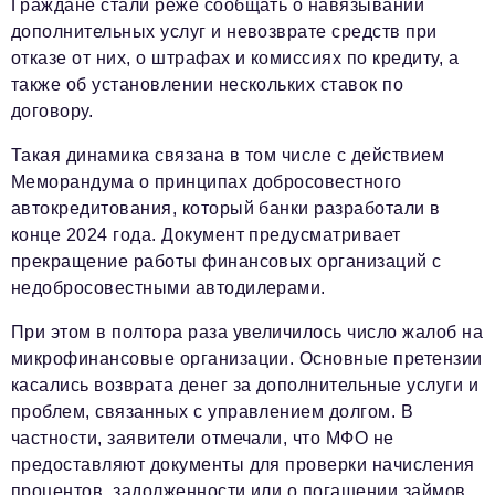
Граждане стали реже сообщать о навязывании
Социальная сфера
дополнительных услуг и невозврате средств при
ЖКХ
отказе от них, о штрафах и комиссиях по кредиту, а
также об установлении нескольких ставок по
Образование
договору.
Новости компании
Такая динамика связана в том числе с действием
Фоторепортажи
Меморандума о принципах добросовестного
автокредитования, который банки разработали в
Авторские материалы
конце 2024 года. Документ предусматривает
Видео
прекращение работы финансовых организаций с
недобросовестными автодилерами.
Телефон редакции:
+7 495 727-01-67
При этом в полтора раза увеличилось число жалоб на
Электронные почты редакции:
микрофинансовые организации. Основные претензии
Информационный отдел
касались возврата денег за дополнительные услуги и
info@business-magazine.online
проблем, связанных с управлением долгом. В
частности, заявители отмечали, что МФО не
Отдел рекламы
reklama@business-magazine.online
предоставляют документы для проверки начисления
процентов, задолженности или о погашении займов.
Отдел распространения/редакционная подписка