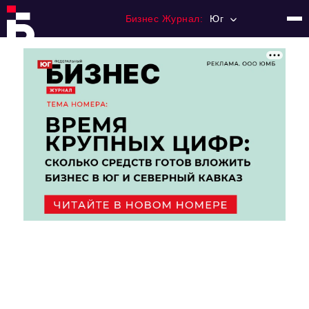
Бизнес Журнал:
Юг
Главная
Франчайзинг
Номера журнала
Контакты
Категории:
Рынки
Финансы
Тренды
Экономика
HoReCa