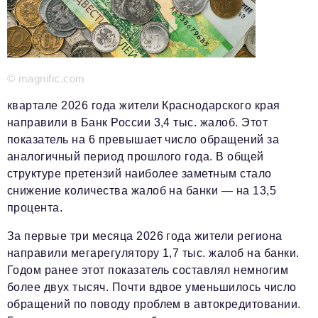
Красота и здоровье
Энергетика
© magnific.com
Недвижимость
квартале 2026 года жители Краснодарского края
Мнение
направили в Банк России 3,4 тыс. жалоб. Этот
Технологии
показатель на 6 превышает число обращений за
аналогичный период прошлого года. В общей
Политика
структуре претензий наиболее заметным стало
Промышленность
снижение количества жалоб на банки — на 13,5
процента.
Общество
За первые три месяца 2026 года жители региона
Транспорт
направили мегарегулятору 1,7 тыс. жалоб на банки.
Ритейл
Годом ранее этот показатель составлял немногим
более двух тысяч. Почти вдвое уменьшилось число
Телеком
обращений по поводу проблем в автокредитовании.