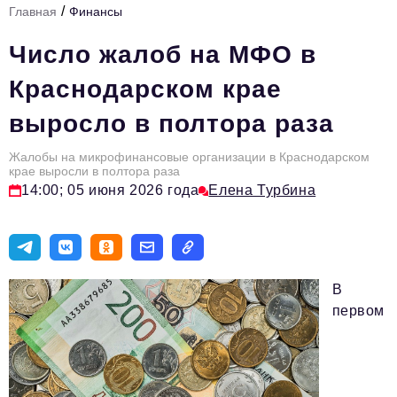
/
Главная
Финансы
Стиль жизни
Число жалоб на МФО в
Цитаты
Краснодарском крае
Аналитика
выросло в полтора раза
Главное
Жалобы на микрофинансовые организации в Краснодарском
Интервью
крае выросли в полтора раза
14:00; 05 июня 2026 года
Елена Турбина
Сделано в России
Право
Точки роста
В
Авто
первом
Персона
Инвестиции
Управление