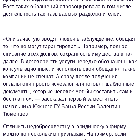
podpiska@business-magazine.online
Рост таких обращений спровоцировала в том числе
деятельность так называемых раздолжнителей.
Отдел по работе с партнерами
partner@business-magazine.online
«Они зачастую вводят людей в заблуждение, обещая
то, что не могут гарантировать. Например, полное
списание всех долгов, сохранность имущества и так
далее. В договоре эти услуги нередко обозначены как
консультационные, и исполнять свои обещания такие
компании не спешат. А сразу после получения
оплаты они просто исчезают или готовят шаблонные
документы, которые человек мог бы составить сам и
бесплатно», — рассказал первый заместитель
начальника Южного ГУ Банка России Валентин
Тюменцев.
Отличить недобросовестную юридическую фирму
можно по нескольким признакам. Например, если