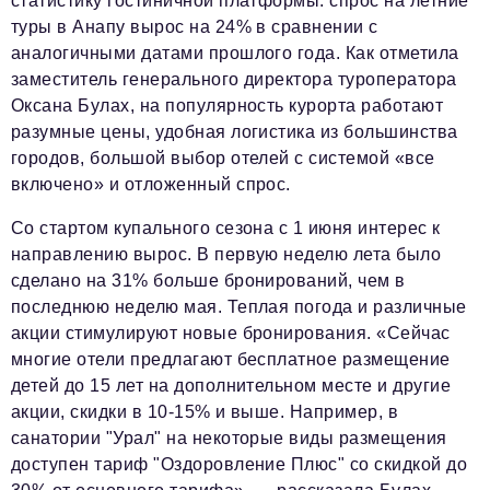
статистику гостиничной платформы: спрос на летние
Социальная сфера
туры в Анапу вырос на 24% в сравнении с
ЖКХ
аналогичными датами прошлого года. Как отметила
заместитель генерального директора туроператора
Образование
Оксана Булах, на популярность курорта работают
Новости компании
разумные цены, удобная логистика из большинства
городов, большой выбор отелей с системой «все
Фоторепортажи
включено» и отложенный спрос.
Авторские материалы
Со стартом купального сезона с 1 июня интерес к
направлению вырос. В первую неделю лета было
Видео
сделано на 31% больше бронирований, чем в
Телефон редакции:
+7 495 727-01-67
последнюю неделю мая. Теплая погода и различные
акции стимулируют новые бронирования. «Сейчас
Электронные почты редакции:
многие отели предлагают бесплатное размещение
Информационный отдел
детей до 15 лет на дополнительном месте и другие
info@business-magazine.online
акции, скидки в 10-15% и выше. Например, в
Отдел рекламы
санатории "Урал" на некоторые виды размещения
reklama@business-magazine.online
доступен тариф "Оздоровление Плюс" со скидкой до
Отдел распространения/редакционная подписка