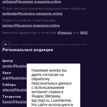
reklama@business-magazine.online
Отдел распространения/редакционная подписка
podpiska@business-magazine.online
Отдел по работе с партнерами
partner@business-magazine.online
Написать директору в телеграм
@mazov
или
MAX
16+
Сайт может содержать контент, не предназначенный для лиц младше 16-ти лет.
Региональные редакции
Центр
center@business-magazine.online
Нажимая кнопку вы
Урал
даете согласие на
ural@business-magazine.online
обработку
персональных данных
Сибирь
с использованием
siberia@business-magazine.online
интернет-сервиса
Яндекс.Метрика,
Татарстан
top.mail.ru, LiveInternet.
Kazan@business-magazine.online
На сайте используются