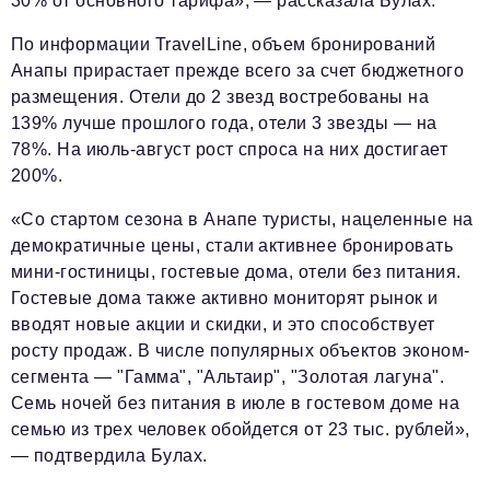
30% от основного тарифа», — рассказала Булах.
podpiska@business-magazine.online
По информации TravelLine, объем бронирований
Отдел по работе с партнерами
Анапы прирастает прежде всего за счет бюджетного
partner@business-magazine.online
размещения. Отели до 2 звезд востребованы на
139% лучше прошлого года, отели 3 звезды — на
78%. На июль-август рост спроса на них достигает
200%.
«Со стартом сезона в Анапе туристы, нацеленные на
демократичные цены, стали активнее бронировать
мини-гостиницы, гостевые дома, отели без питания.
Гостевые дома также активно мониторят рынок и
вводят новые акции и скидки, и это способствует
росту продаж. В числе популярных объектов эконом-
сегмента — "Гамма", "Альтаир", "Золотая лагуна".
Семь ночей без питания в июле в гостевом доме на
семью из трех человек обойдется от 23 тыс. рублей»,
— подтвердила Булах.