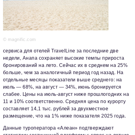
Красота и здоровье
Энергетика
Недвижимость
© magnific.com
Мнение
сервиса для отелей TravelLine за последние две
Технологии
недели, Анапа сохраняет высокие темпы прироста
бронирований на лето. Сейчас их в среднем на 25%
Политика
больше, чем за аналогичный период год назад. На
Промышленность
отдельные месяцы показатели выше среднего: на
июль — 68%, на август — 34%, июнь бронируется
Общество
слабее. Цены на июль-август ниже прошлогодних на
11 и 10% соответственно. Средняя цена по курорту
Транспорт
составляет 14,1 тыс. рублей за двухместное
Ритейл
размещение, что на 1% ниже показателя 2025 года.
Телеком
Данные туроператора «Алеан» подтверждают