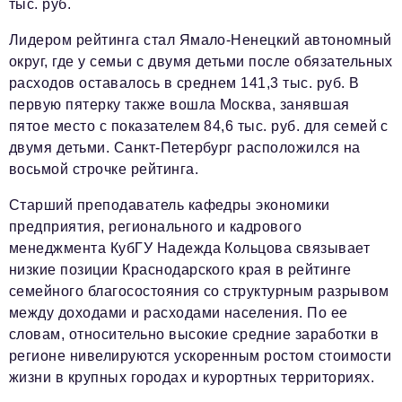
Социальная сфера
тыс. руб.
ЖКХ
Лидером рейтинга стал Ямало-Ненецкий автономный
округ, где у семьи с двумя детьми после обязательных
Образование
расходов оставалось в среднем 141,3 тыс. руб. В
первую пятерку также вошла Москва, занявшая
Новости компании
пятое место с показателем 84,6 тыс. руб. для семей с
Фоторепортажи
двумя детьми. Санкт-Петербург расположился на
восьмой строчке рейтинга.
Авторские материалы
Старший преподаватель кафедры экономики
Видео
предприятия, регионального и кадрового
менеджмента КубГУ Надежда Кольцова связывает
Телефон редакции:
+7 495 727-01-67
низкие позиции Краснодарского края в рейтинге
Электронные почты редакции:
семейного благосостояния со структурным разрывом
Информационный отдел
между доходами и расходами населения. По ее
info@business-magazine.online
словам, относительно высокие средние заработки в
Отдел рекламы
регионе нивелируются ускоренным ростом стоимости
reklama@business-magazine.online
жизни в крупных городах и курортных территориях.
Отдел распространения/редакционная подписка