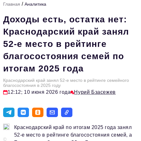
/
Главная
Аналитика
Стиль жизни
Доходы есть, остатка нет:
Цитаты
Краснодарский край занял
Аналитика
52-е место в рейтинге
Главное
благосостояния семей по
Интервью
итогам 2025 года
Сделано в России
Право
Краснодарский край занял 52-е место в рейтинге семейного
благосостояния в 2025 году
Точки роста
12:12; 10 июня 2026 года
Нурий Бзасежев
Авто
Персона
Краснодарский край по итогам 2025 года занял
Инвестиции
52-е место в рейтинге благосостояния семей, а
©
Управление