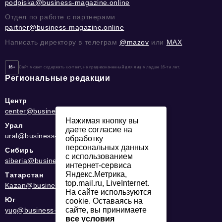
podpiska@business-magazine.online
Отдел по работе с партнерами
partner@business-magazine.online
Написать директору в телеграм
@mazov
или
MAX
16+
Сайт может содержать контент, не предназначенный для лиц младше 16-ти лет.
Региональные редакции
Центр
center@business-magazine.online
Нажимая кнопку вы
Урал
даете согласие на
ural@business-magazine.online
обработку
персональных данных
Сибирь
с использованием
siberia@business-magazine.online
интернет-сервиса
Яндекс.Метрика,
Татарстан
top.mail.ru, LiveInternet.
Kazan@business-magazine.online
На сайте используются
Юг
cookie. Оставаясь на
сайте, вы принимаете
yug@business-magazine.online
все условия