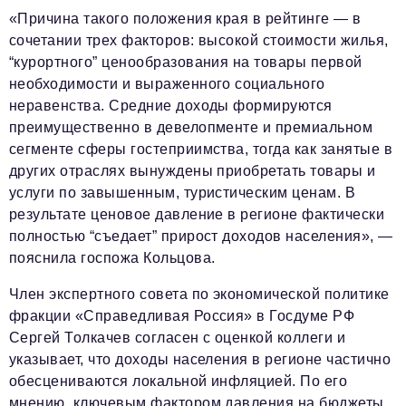
podpiska@business-magazine.online
«Причина такого положения края в рейтинге — в
сочетании трех факторов: высокой стоимости жилья,
Отдел по работе с партнерами
“курортного” ценообразования на товары первой
partner@business-magazine.online
необходимости и выраженного социального
неравенства. Средние доходы формируются
преимущественно в девелопменте и премиальном
сегменте сферы гостеприимства, тогда как занятые в
других отраслях вынуждены приобретать товары и
услуги по завышенным, туристическим ценам. В
результате ценовое давление в регионе фактически
полностью “съедает” прирост доходов населения», —
пояснила госпожа Кольцова.
Член экспертного совета по экономической политике
фракции «Справедливая Россия» в Госдуме РФ
Сергей Толкачев согласен с оценкой коллеги и
указывает, что доходы населения в регионе частично
обесцениваются локальной инфляцией. По его
мнению, ключевым фактором давления на бюджеты