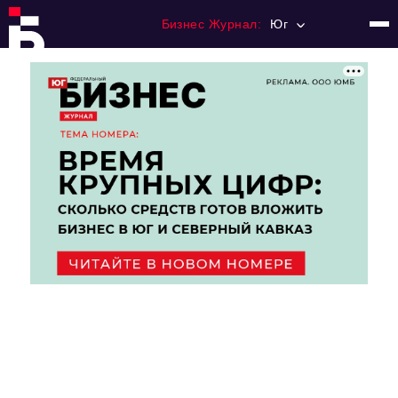
Бизнес Журнал:
Юг
Главная
Франчайзинг
Номера журнала
Контакты
Категории:
Рынки
Финансы
Тренды
Экономика
HoReCa