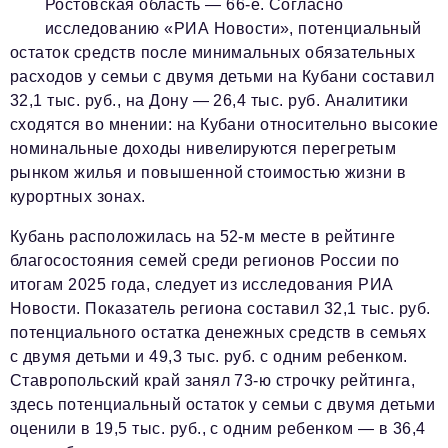
Ростовская область — 66-е. Согласно
исследованию «РИА Новости», потенциальный
Красота и здоровье
остаток средств после минимальных обязательных
Энергетика
расходов у семьи с двумя детьми на Кубани составил
32,1 тыс. руб., на Дону — 26,4 тыс. руб. Аналитики
Недвижимость
сходятся во мнении: на Кубани относительно высокие
Мнение
номинальные доходы нивелируются перегретым
рынком жилья и повышенной стоимостью жизни в
Технологии
курортных зонах.
Политика
Кубань расположилась на 52-м месте в рейтинге
благосостояния семей среди регионов России по
Промышленность
итогам 2025 года, следует из исследования РИА
Общество
Новости. Показатель региона составил 32,1 тыс. руб.
потенциального остатка денежных средств в семьях
Транспорт
с двумя детьми и 49,3 тыс. руб. с одним ребенком.
Ритейл
Ставропольский край занял 73-ю строчку рейтинга,
здесь потенциальный остаток у семьи с двумя детьми
Телеком
оценили в 19,5 тыс. руб., с одним ребенком — в 36,4