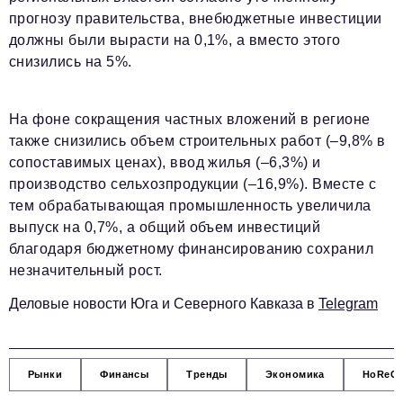
Социальная сфера
прогнозу правительства, внебюджетные инвестиции
ЖКХ
должны были вырасти на 0,1%, а вместо этого
снизились на 5%.
Образование
Новости компании
На фоне сокращения частных вложений в регионе
также снизились объем строительных работ (–9,8% в
Фоторепортажи
сопоставимых ценах), ввод жилья (–6,3%) и
Авторские материалы
производство сельхозпродукции (–16,9%). Вместе с
тем обрабатывающая промышленность увеличила
Видео
выпуск на 0,7%, а общий объем инвестиций
благодаря бюджетному финансированию сохранил
Телефон редакции:
+7 495 727-01-67
незначительный рост.
Электронные почты редакции:
Деловые новости Юга и Северного Кавказа в
Telegram
Информационный отдел
info@business-magazine.online
Отдел рекламы
reklama@business-magazine.online
Рынки
Финансы
Тренды
Экономика
HoReC
Отдел распространения/редакционная подписка