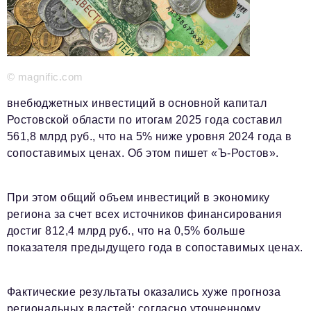
Красота и здоровье
Энергетика
© magnific.com
Недвижимость
внебюджетных инвестиций в основной капитал
Мнение
Ростовской области по итогам 2025 года составил
Технологии
561,8 млрд руб., что на 5% ниже уровня 2024 года в
сопоставимых ценах. Об этом пишет «Ъ-Ростов».
Политика
Промышленность
При этом общий объем инвестиций в экономику
Общество
региона за счет всех источников финансирования
достиг 812,4 млрд руб., что на 0,5% больше
Транспорт
показателя предыдущего года в сопоставимых ценах.
Ритейл
Телеком
Фактические результаты оказались хуже прогноза
региональных властей: согласно уточненному