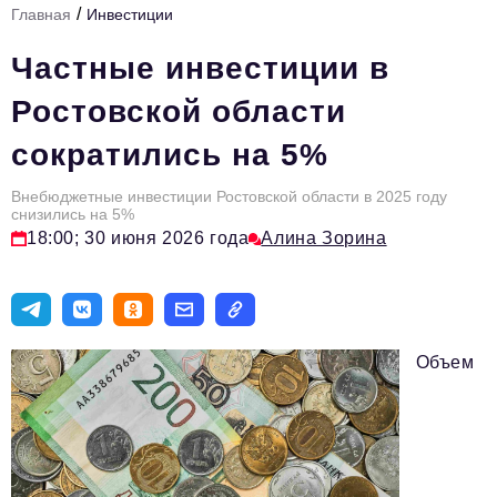
/
Главная
Инвестиции
Стиль жизни
Частные инвестиции в
Цитаты
Ростовской области
Аналитика
сократились на 5%
Главное
Внебюджетные инвестиции Ростовской области в 2025 году
Интервью
снизились на 5%
18:00; 30 июня 2026 года
Алина Зорина
Сделано в России
Право
Точки роста
Объем
Авто
Персона
Инвестиции
Управление