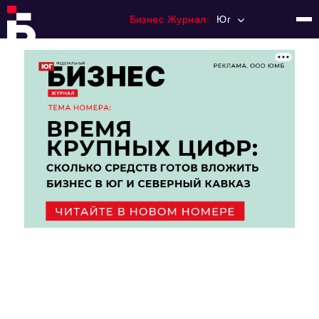
Бизнес Журнал:
Юг
Главная
Франчайзинг
Номера журнала
Контакты
Категории:
Рынки
Финансы
Тренды
Экономика
HoReCa