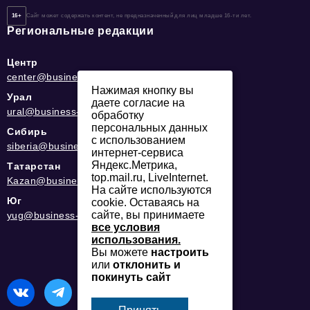
16+
Сайт может содержать контент, не предназначенный для лиц младше 16-ти лет.
Региональные редакции
Центр
center@business-magazine.online
Нажимая кнопку вы
Урал
даете согласие на
ural@business-magazine.online
обработку
персональных данных
Сибирь
с использованием
siberia@business-magazine.online
интернет-сервиса
Яндекс.Метрика,
Татарстан
top.mail.ru, LiveInternet.
Kazan@business-magazine.online
На сайте используются
Юг
cookie. Оставаясь на
сайте, вы принимаете
yug@business-magazine.online
все условия
использования.
Вы можете
настроить
или
отклонить и
покинуть сайт