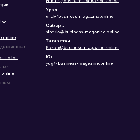
center@business-magazine.online
кции:
Урал
ural@business-magazine.online
ine
Сибирь
siberia@business-magazine.online
.online
Татарстан
едакционная
Kazan@business-magazine.online
Юг
e.online
yug@business-magazine.online
рами
.online
еграм