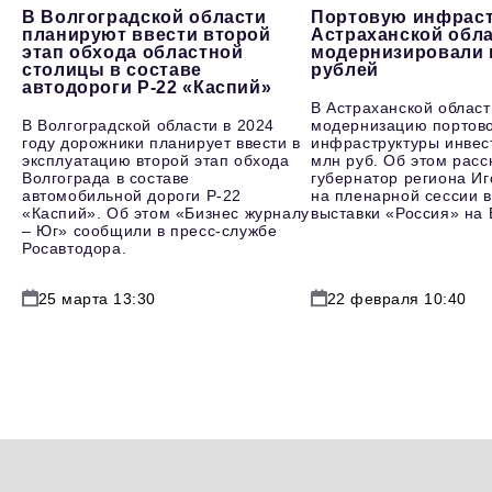
В Волгоградской области
Портовую инфраст
планируют ввести второй
Астраханской обл
этап обхода областной
модернизировали 
столицы в составе
рублей
автодороги Р-22 «Каспий»
В Астраханской област
В Волгоградской области в 2024
модернизацию портов
году дорожники планирует ввести в
инфраструктуры инвес
эксплуатацию второй этап обхода
млн руб. Об этом расс
Волгограда в составе
губернатор региона И
автомобильной дороги Р-22
на пленарной сессии в
«Каспий». Об этом «Бизнес журналу
выставки «Россия» на
– Юг» сообщили в пресс-службе
Росавтодора.
25 марта 13:30
22 февраля 10:40