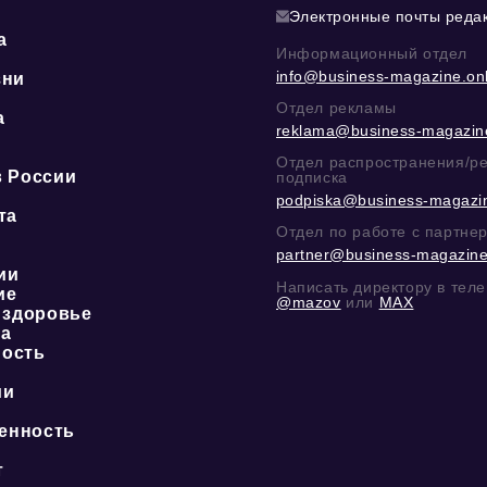
Электронные почты реда
а
Информационный отдел
info@business-magazine.onl
зни
Отдел рекламы
а
reklama@business-magazine
ю
Отдел распространения/р
в России
подписка
podpiska@business-magazin
та
Отдел по работе с партне
partner@business-magazine
ии
Написать директору в тел
ие
@mazov
или
MAX
 здоровье
ка
ость
ии
енность
о
т