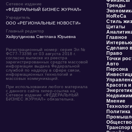
Финансы
Сетевое издание
Тренды
«ФЕДЕРАЛЬНЫЙ БИЗНЕС ЖУРНАЛ»
Экономик
HoReCa
Учредитель
Стиль жи
ООО «РЕГИОНАЛЬНЫЕ НОВОСТИ»
Цитаты
Главный редактор
Аналитик
Хайрутдинова Светлана Юрьевна
Главное
Интервь
Сделано 
Регистрационный номер: серия Эл №
Право
ФС77-73398 от 03 августа 2018 г.
согласно выписке из реестра
Точки рос
зарегистрированных средств массовой
Авто
информации выдана Федеральной
Персона
службой по надзору в сфере связи,
информационных технологий и
Инвестиц
массовых коммуникаций.
Управлен
Красота и
При использовании любого материала
Энергети
с данного сайта гипер-ссылка на
Сетевое издание «ФЕДЕРАЛЬНЫЙ
Недвижим
БИЗНЕС ЖУРНАЛ» обязательна.
Мнение
Технолог
Политика
Промышл
Обществ
Транспор