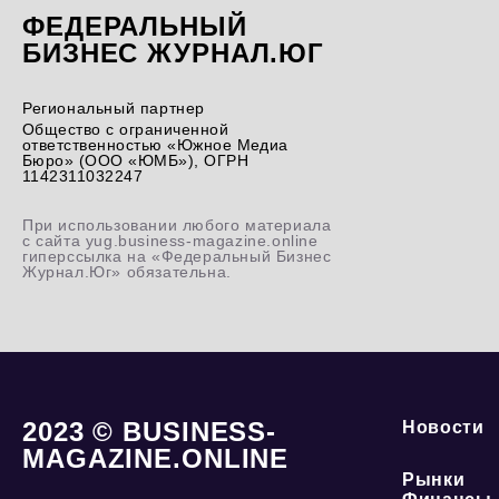
ФЕДЕРАЛЬНЫЙ
БИЗНЕС ЖУРНАЛ.ЮГ
Региональный партнер
Общество с ограниченной
ответственностью «Южное Медиа
Бюро» (ООО «ЮМБ»), ОГРН
1142311032247
При использовании любого материала
с сайта yug.business-magazine.online
гиперссылка на «Федеральный Бизнес
Журнал.Юг» обязательна.
2023 © BUSINESS-
Новости
MAGAZINE.ONLINE
Рынки