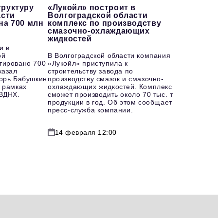
руктуру
«Лукойл» построит в
асти
Волгоградской области
на 700 млн
комплекс по производству
смазочно-охлаждающих
жидкостей
и в
ой
В Волгоградской области компания
тировано 700
«Лукойл» приступила к
казал
строительству завода по
горь Бабушкин
производству смазок и смазочно-
 рамках
охлаждающих жидкостей. Комплекс
 ВДНХ.
сможет производить около 70 тыс. т
продукции в год. Об этом сообщает
пресс-служба компании.
14 февраля 12:00