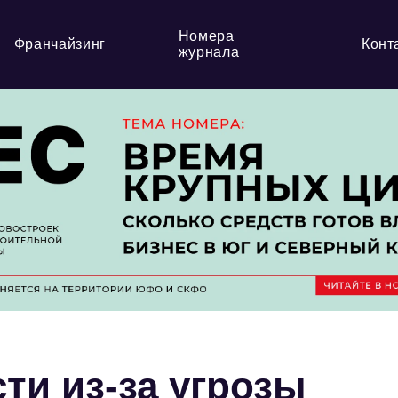
Номера
Франчайзинг
Конт
журнала
ти из-за угрозы