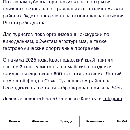
Социальная сфера
По словам губернатора, возможность открытия
пляжного сезона в пострадавших от разлива мазута
ЖКХ
районах будет определена на основании заключения
Роспотребнадзора.
Образование
Новости компании
Для туристов пока организованы экскурсии по
винодельням, объектам агротуризма, а также
Фоторепортажи
гастрономические спортивные программы
Авторские материалы
С начала 2025 года Краснодарский край принял
свыше 2 млн туристов, а на майские праздники
Видео
ожидается еще около 600 тыс. отдыхающих. Летний
Телефон редакции:
+7 495 727-01-67
номерной фонд в Сочи, Туапсинском районе и
Геленджике на сегодня забронирован почти на 50%.
Электронные почты редакции:
Деловые новости Юга и Северного Кавказа в
Telegram
Информационный отдел
info@business-magazine.online
Отдел рекламы
reklama@business-magazine.online
Рынки
Финансы
Тренды
Экономика
HoReC
Отдел распространения/редакционная подписка