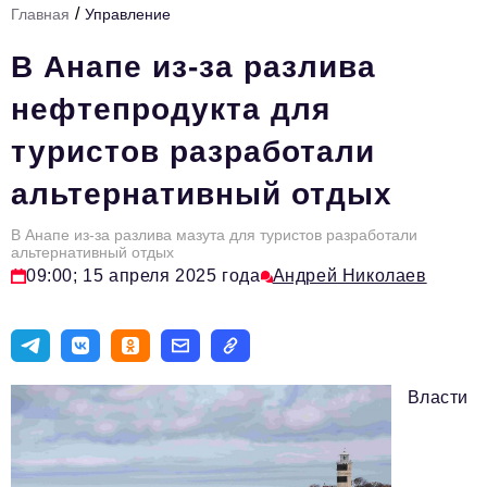
/
Главная
Управление
Стиль жизни
В Анапе из-за разлива
Цитаты
нефтепродукта для
Аналитика
туристов разработали
Главное
альтернативный отдых
Интервью
Сделано в России
В Анапе из-за разлива мазута для туристов разработали
альтернативный отдых
09:00; 15 апреля 2025 года
Андрей Николаев
Право
Точки роста
Авто
Власти
Персона
Инвестиции
Управление