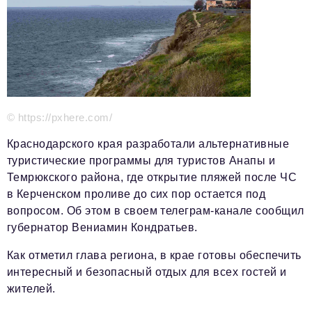
Красота и здоровье
Энергетика
Недвижимость
Мнение
© https://pxhere.com/
Технологии
Краснодарского края разработали альтернативные
Политика
туристические программы для туристов Анапы и
Темрюкского района, где открытие пляжей после ЧС
Промышленность
в Керченском проливе до сих пор остается под
Общество
вопросом. Об этом в своем телеграм-канале сообщил
губернатор Вениамин Кондратьев.
Транспорт
Как отметил глава региона, в крае готовы обеспечить
Ритейл
интересный и безопасный отдых для всех гостей и
Телеком
жителей.