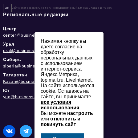
16+
Сайт может содержать контент, не предназначенный для лиц младше 16-ти лет.
Региональные редакции
Центр
center@business-magazine.online
Нажимая кнопку вы
Урал
даете согласие на
ural@business-magazine.online
обработку
персональных данных
Сибирь
с использованием
siberia@business-magazine.online
интернет-сервиса
Яндекс.Метрика,
Татарстан
top.mail.ru, LiveInternet.
Kazan@business-magazine.online
На сайте используются
Юг
cookie. Оставаясь на
сайте, вы принимаете
yug@business-magazine.online
все условия
использования.
Вы можете
настроить
или
отклонить и
покинуть сайт