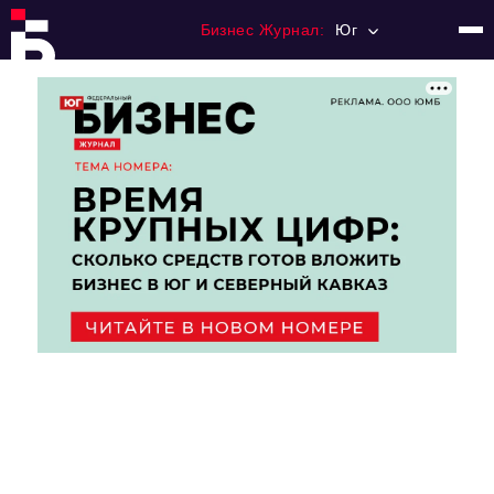
Бизнес Журнал:
Юг
Главная
Франчайзинг
Номера журнала
Контакты
Категории:
Рынки
Финансы
Тренды
Экономика
HoReCa