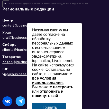
16+
Сайт может содержать контент, не предназначенный для лиц младше 16-ти лет.
Региональные редакции
Центр
center@business-magazine.online
Нажимая кнопку вы
Урал
даете согласие на
ural@business-magazine.online
обработку
персональных данных
Сибирь
с использованием
siberia@business-magazine.online
интернет-сервиса
Яндекс.Метрика,
Татарстан
top.mail.ru, LiveInternet.
Kazan@business-magazine.online
На сайте используются
Юг
cookie. Оставаясь на
сайте, вы принимаете
yug@business-magazine.online
все условия
использования.
Вы можете
настроить
или
отклонить и
покинуть сайт
Принять