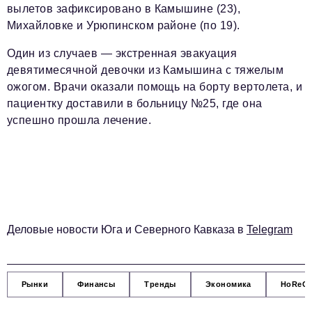
Социальная сфера
вылетов зафиксировано в Камышине (23),
Михайловке и Урюпинском районе (по 19).
ЖКХ
Один из случаев — экстренная эвакуация
Образование
девятимесячной девочки из Камышина с тяжелым
Новости компании
ожогом. Врачи оказали помощь на борту вертолета, и
пациентку доставили в больницу №25, где она
Фоторепортажи
успешно прошла лечение.
Авторские материалы
Видео
Телефон редакции:
+7 495 727-01-67
Электронные почты редакции:
Деловые новости Юга и Северного Кавказа в
Telegram
Информационный отдел
info@business-magazine.online
Отдел рекламы
Рынки
Финансы
Тренды
Экономика
HoReC
reklama@business-magazine.online
Отдел распространения/редакционная подписка