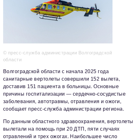
Красота и здоровье
Энергетика
Недвижимость
Мнение
© пресс-служба администрации Волгоградской
Технологии
области
Политика
Волгоградской области с начала 2025 года
санитарные вертолеты совершили 152 вылета,
Промышленность
доставив 151 пациента в больницы. Основные
Общество
причины госпитализации — сердечно-сосудистые
заболевания, автотравмы, отравления и ожоги,
Транспорт
сообщает пресс-служба администрации региона.
Ритейл
По данным областного здравоохранения, вертолеты
вылетали на помощь при 20 ДТП, пяти случаях
Телеком
отравлений и трех ожогах. Наибольшее число