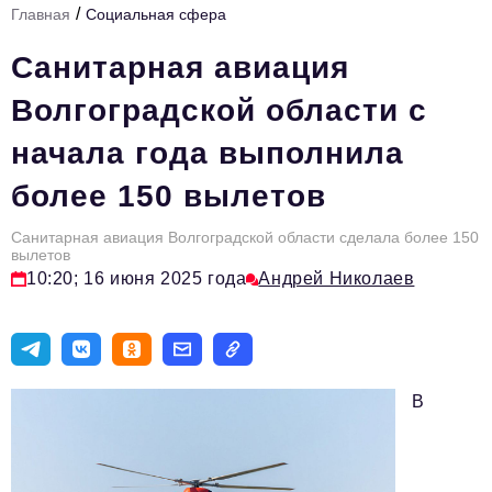
/
Главная
Социальная сфера
Стиль жизни
Санитарная авиация
Цитаты
Волгоградской области с
Аналитика
начала года выполнила
Главное
более 150 вылетов
Интервью
Сделано в России
Санитарная авиация Волгоградской области сделала более 150
вылетов
10:20; 16 июня 2025 года
Андрей Николаев
Право
Точки роста
Авто
В
Персона
Инвестиции
Управление