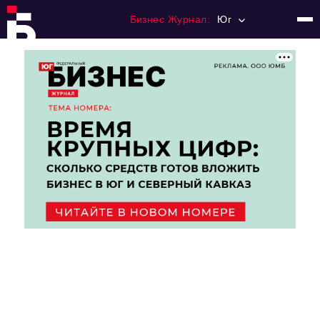
Бизнес Журнал:
Юг
Главная
Франчайзинг
Номера журнала
Контакты
Категории:
Рынки
Финансы
Тренды
Экономика
HoReCa