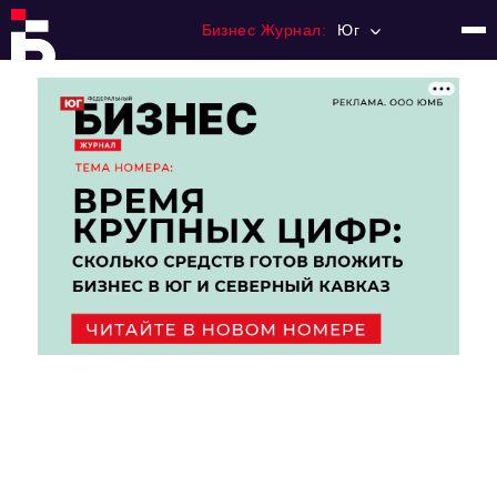
Бизнес Журнал:
Юг
Главная
Франчайзинг
Номера журнала
Контакты
Категории:
Рынки
Финансы
Тренды
Экономика
HoReCa