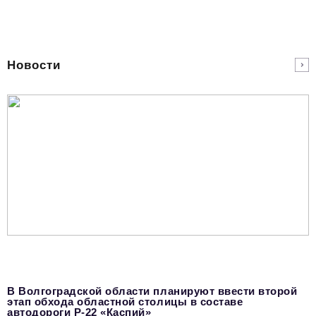
podpiska@business-magazine.online
Отдел по работе с партнерами
partner@business-magazine.online
Новости
В Волгоградской области планируют ввести второй
этап обхода областной столицы в составе
автодороги Р-22 «Каспий»