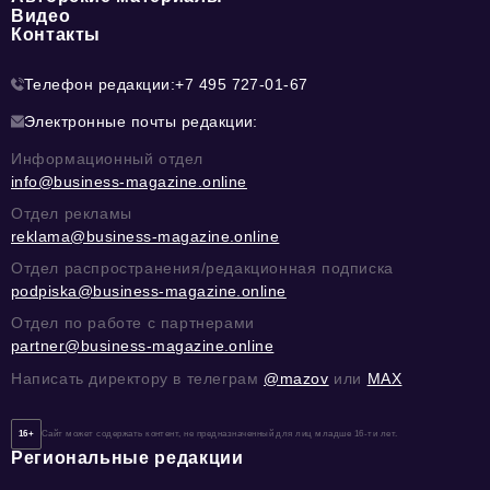
Видео
Контакты
Телефон редакции:
+7 495 727-01-67
Электронные почты редакции:
Информационный отдел
info@business-magazine.online
Отдел рекламы
reklama@business-magazine.online
Отдел распространения/редакционная подписка
podpiska@business-magazine.online
Отдел по работе с партнерами
partner@business-magazine.online
Написать директору в телеграм
@mazov
или
MAX
16+
Сайт может содержать контент, не предназначенный для лиц младше 16-ти лет.
Региональные редакции