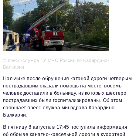
Красота и здоровье
Энергетика
Недвижимость
Мнение
Технологии
© пресс-служба ГУ МЧС России по Кабардино-
Балкарии
Политика
Нальчике после обрушения катаной дороги четверым
Промышленность
пострадавшим оказали помощь на месте, восемь
Общество
человек доставили в больницу, из которых шестеро
пострадавших были госпитализированы. Об этом
Транспорт
сообщает пресс-служба минздрава Кабардино-
Ритейл
Балкарии.
Телеком
В пятницу 8 августа в 17:45 поступила информация
об обрыве канатно-кресельной дороги в курортной