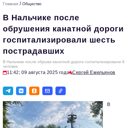
/
Главная
Общество
Стиль жизни
В Нальчике после
Цитаты
обрушения канатной дороги
Аналитика
госпитализировали шесть
Главное
пострадавших
Интервью
Сделано в России
В Нальчике после обрыва канатной дороги госпитализировали 6
человек
11:42; 09 августа 2025 года
Сергей Емельянов
Право
Точки роста
Авто
В
Персона
Инвестиции
Управление