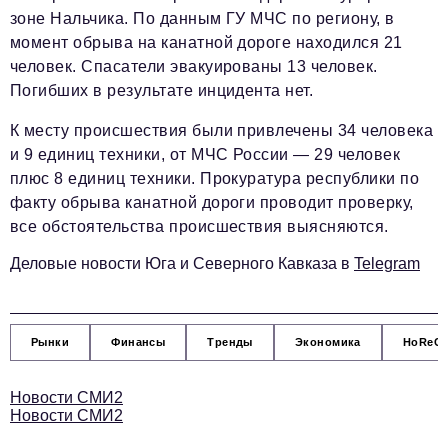
Социальная сфера
зоне Нальчика. По данным ГУ МЧС по региону, в
момент обрыва на канатной дороге находился 21
ЖКХ
человек. Спасатели эвакуированы 13 человек.
Образование
Погибших в результате инцидента нет.
Новости компании
К месту происшествия были привлечены 34 человека
и 9 единиц техники, от МЧС России — 29 человек
Фоторепортажи
плюс 8 единиц техники. Прокуратура республики по
Авторские материалы
факту обрыва канатной дороги проводит проверку,
все обстоятельства происшествия выясняются.
Видео
Деловые новости Юга и Северного Кавказа в
Telegram
Телефон редакции:
+7 495 727-01-67
Электронные почты редакции:
Рынки
Финансы
Тренды
Экономика
HoReC
Информационный отдел
info@business-magazine.online
Отдел рекламы
Новости СМИ2
Новости СМИ2
reklama@business-magazine.online
Отдел распространения/редакционная подписка