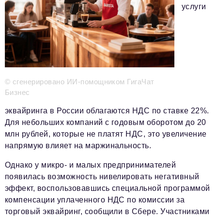
услуги
Красота и здоровье
Энергетика
Недвижимость
Мнение
© сгенерировано ИИ-помощником ГигаЧат
Технологии
Бизнес
Политика
эквайринга в России облагаются НДС по ставке 22%.
Для небольших компаний с годовым оборотом до 20
Промышленность
млн рублей, которые не платят НДС, это увеличение
Общество
напрямую влияет на маржинальность.
Транспорт
Однако у микро- и малых предпринимателей
появилась возможность нивелировать негативный
Ритейл
эффект, воспользовавшись специальной программой
компенсации уплаченного НДС по комиссии за
Телеком
торговый эквайринг, сообщили в Сбере. Участниками