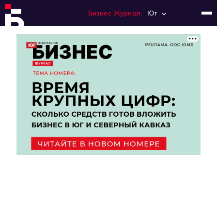
Бизнес Журнал:
Юг
Главная
Франчайзинг
Номера журнала
Контакты
Категории:
Рынки
Финансы
Тренды
Экономика
HoReCa