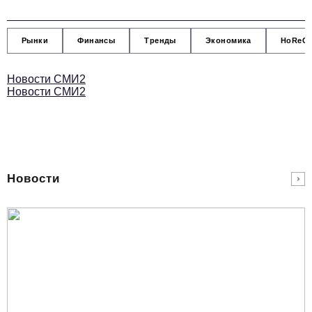
podpiska@business-magazine.online
Отдел по работе с партнерами
Рынки
Финансы
Тренды
Экономика
HoReC
partner@business-magazine.online
Новости СМИ2
Новости СМИ2
Новости