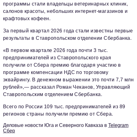
Социальная сфера
программы стали владельцы ветеринарных клиник,
салонов красоты, небольших интернет-магазинов и
ЖКХ
крафтовых кофеен.
Образование
За первый квартал 2026 года стали известны первые
Новости компании
результаты в Ставропольском отделении Сбербанка.
Фоторепортажи
«В первом квартале 2026 года почти 3 тыс.
предпринимателей из Ставропольского края
Авторские материалы
получили от Сбера премию благодаря участию в
Видео
программе компенсации НДС по торговому
эквайрингу. В денежном выражении это почти 7,7 млн
Телефон редакции:
+7 495 727-01-67
рублей»,— рассказал Роман Чеканов, Управляющий
Ставропольским отделением Сбербанка.
Электронные почты редакции:
Информационный отдел
Всего по России 109 тыс. предпринимателей из 89
info@business-magazine.online
регионов страны получили премию от Сбера.
Отдел рекламы
Деловые новости Юга и Северного Кавказа в
Telegram
reklama@business-magazine.online
Сбер
Отдел распространения/редакционная подписка