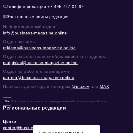
Телефон редакции:
+7 495 727-01-67
Электронные почты редакции:
Информационный отдел
info@business-magazine.online
Отдел рекламы
reklama@business-magazine.online
Отдел распространения/редакционная подписка
podpiska@business-magazine.online
Отдел по работе с партнерами
partner@business-magazine.online
Написать директору в телеграм
@mazov
или
MAX
16+
Сайт может содержать контент, не предназначенный для лиц младше 16-ти лет.
Региональные редакции
Центр
center@business-magazine.online