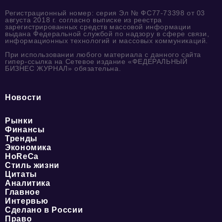
Регистрационный номер: серия Эл № ФС77-73398 от 03
августа 2018 г. согласно выписке из реестра
зарегистрированных средств массовой информации
выдана Федеральной службой по надзору в сфере связи,
информационных технологий и массовых коммуникаций.
При использовании любого материала с данного сайта
гипер-ссылка на Сетевое издание «ФЕДЕРАЛЬНЫЙ
БИЗНЕС ЖУРНАЛ» обязательна.
Новости
Рынки
Финансы
Тренды
Экономика
HoReCa
Стиль жизни
Цитаты
Аналитика
Главное
Интервью
Сделано в России
Право