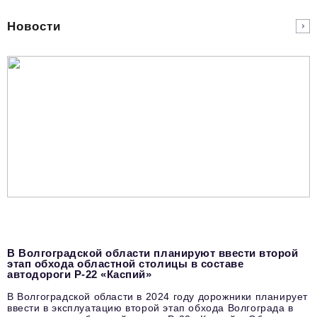
podpiska@business-magazine.online
Новости
Отдел по работе с партнерами
partner@business-magazine.online
В Волгоградской области планируют ввести второй
этап обхода областной столицы в составе
автодороги Р-22 «Каспий»
В Волгоградской области в 2024 году дорожники планирует
ввести в эксплуатацию второй этап обхода Волгограда в