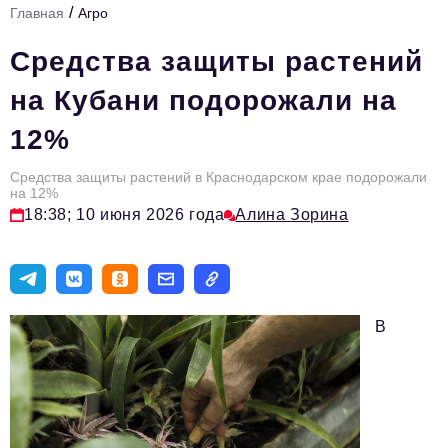
/
Главная
Агро
Стиль жизни
Средства защиты растений
Цитаты
на Кубани подорожали на
Аналитика
12%
Главное
Средства защиты растений в Краснодарском крае подорожали
Интервью
на 12%
18:38; 10 июня 2026 года
Алина Зорина
Сделано в России
Право
Точки роста
В
Авто
Персона
Инвестиции
Управление