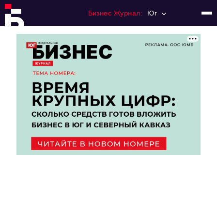
Бизнес Журнал:
Юг
Главная
Франчайзинг
Номера журнала
Контакты
Категории:
Рынки
Финансы
Тренды
Экономика
HoReCa