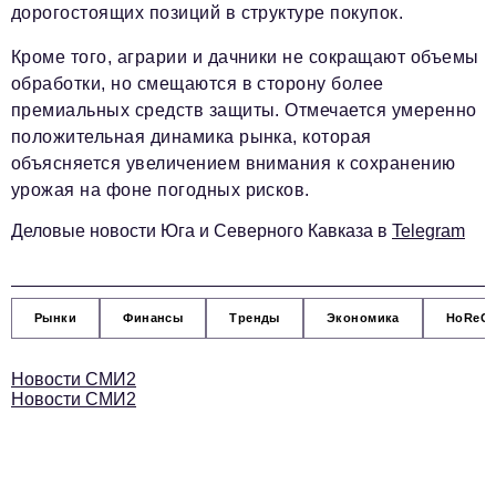
Социальная сфера
дорогостоящих позиций в структуре покупок.
ЖКХ
Кроме того, аграрии и дачники не сокращают объемы
обработки, но смещаются в сторону более
Образование
премиальных средств защиты. Отмечается умеренно
Новости компании
положительная динамика рынка, которая
объясняется увеличением внимания к сохранению
Фоторепортажи
урожая на фоне погодных рисков.
Авторские материалы
Деловые новости Юга и Северного Кавказа в
Telegram
Видео
Телефон редакции:
+7 495 727-01-67
Рынки
Финансы
Тренды
Экономика
HoReC
Электронные почты редакции:
Новости СМИ2
Информационный отдел
Новости СМИ2
info@business-magazine.online
Отдел рекламы
reklama@business-magazine.online
Отдел распространения/редакционная подписка