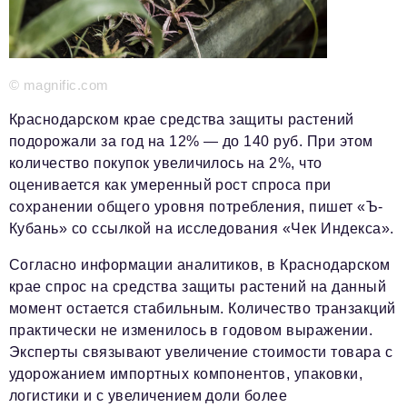
Красота и здоровье
Энергетика
© magnific.com
Недвижимость
Краснодарском крае средства защиты растений
Мнение
подорожали за год на 12% — до 140 руб. При этом
количество покупок увеличилось на 2%, что
Технологии
оценивается как умеренный рост спроса при
Политика
сохранении общего уровня потребления, пишет «Ъ-
Кубань» со ссылкой на исследования «Чек Индекса».
Промышленность
Согласно информации аналитиков, в Краснодарском
Общество
крае спрос на средства защиты растений на данный
Транспорт
момент остается стабильным. Количество транзакций
практически не изменилось в годовом выражении.
Ритейл
Эксперты связывают увеличение стоимости товара с
удорожанием импортных компонентов, упаковки,
Телеком
логистики и с увеличением доли более