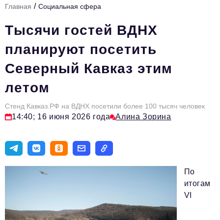
/
Главная
Социальная сфера
Стиль жизни
Тысячи гостей ВДНХ
Цитаты
планируют посетить
Аналитика
Северный Кавказ этим
Главное
летом
Интервью
Сделано в России
Стенд Кавказ.РФ на ВДНХ посетили более 100 тысяч человек
14:40; 16 июня 2026 года
Алина Зорина
Право
Точки роста
Авто
По
Персона
итогам
VI
Инвестиции
Управление