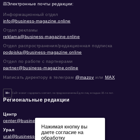
Электронные почты редакции:
Информационный отдел
info@business-magazine.online
Отдел рекламы
reklama@business-magazine.online
Отдел распространения/редакционная подписка
podpiska@business-magazine.online
Отдел по работе с партнерами
partner@business-magazine.online
Написать директору в телеграм
@mazov
или
MAX
16+
Сайт может содержать контент, не предназначенный для лиц младше 16-ти лет.
Региональные редакции
Центр
center@business-magazine.online
Нажимая кнопку вы
Урал
даете согласие на
ural@business-magazine.online
обработку