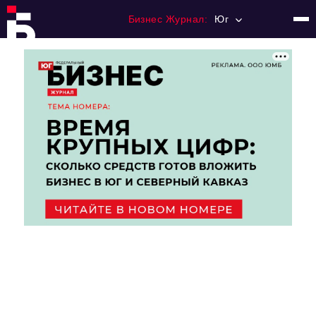
Бизнес Журнал:
Юг
Главная
Франчайзинг
Номера журнала
Контакты
Категории:
Рынки
Финансы
Тренды
Экономика
HoReCa