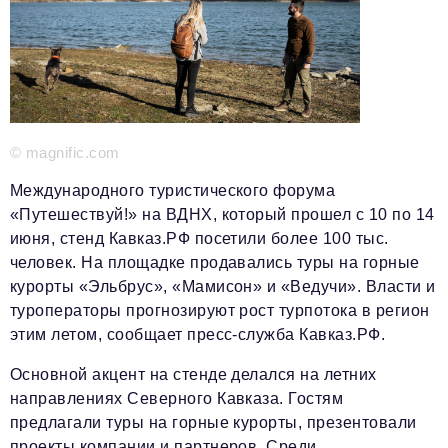
Красота и здоровье
Энергетика
Недвижимость
Мнение
© magnific.com
Технологии
Международного туристического форума
«Путешествуй!» на ВДНХ, который прошел с 10 по 14
Политика
июня, стенд Кавказ.РФ посетили более 100 тыс.
Промышленность
человек. На площадке продавались туры на горные
курорты «Эльбрус», «Мамисон» и «Ведучи». Власти и
Общество
туроператоры прогнозируют рост турпотока в регион
этим летом, сообщает пресс-служба Кавказ.РФ.
Транспорт
Основной акцент на стенде делался на летних
Ритейл
направлениях Северного Кавказа. Гостям
Телеком
предлагали туры на горные курорты, презентовали
проекты компании и партнеров. Среди