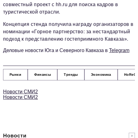
совместный проект с hh.ru для поиска кадров в
podpiska@business-magazine.online
туристической отрасли.
Отдел по работе с партнерами
partner@business-magazine.online
Концепция стенда получила награду организаторов в
номинации «Горное партнерство: за нестандартный
подход к представлению гостеприимного Кавказа».
Деловые новости Юга и Северного Кавказа в
Telegram
Рынки
Финансы
Тренды
Экономика
HoReC
Новости СМИ2
Новости СМИ2
Новости