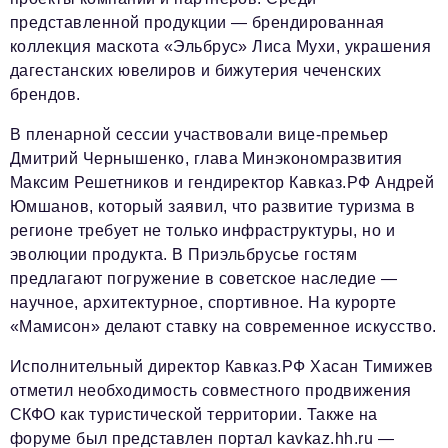
Социальная сфера
представленной продукции — брендированная
ЖКХ
коллекция маскота «Эльбрус» Лиса Мухи, украшения
дагестанских ювелиров и бижутерия чеченских
Образование
брендов.
Новости компании
В пленарной сессии участвовали вице-премьер
Фоторепортажи
Дмитрий Чернышенко, глава Минэкономразвития
Максим Решетников и гендиректор Кавказ.РФ Андрей
Авторские материалы
Юмшанов, который заявил, что развитие туризма в
регионе требует не только инфраструктуры, но и
Видео
эволюции продукта. В Приэльбрусье гостям
Телефон редакции:
+7 495 727-01-67
предлагают погружение в советское наследие —
научное, архитектурное, спортивное. На курорте
Электронные почты редакции:
«Мамисон» делают ставку на современное искусство.
Информационный отдел
Исполнительный директор Кавказ.РФ Хасан Тимижев
info@business-magazine.online
отметил необходимость совместного продвижения
Отдел рекламы
СКФО как туристической территории. Также на
reklama@business-magazine.online
форуме был представлен портал kavkaz.hh.ru —
Отдел распространения/редакционная подписка